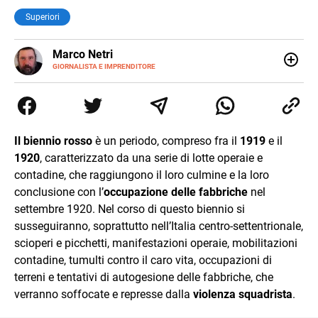
Superiori
E-
Marco Netri
MAIL
GIORNALISTA E IMPRENDITORE
Ho iniziato a scrivere da giovanissimo e ne ho fatto il mio
lavoro. Dopo la laurea in Scienze Politiche e il Master in
Giornalismo conseguiti alla Luiss, ho associato la
passione per la scrittura a quello per lo studio
dedicandomi per anni al lavoro di ricercatore. Oggi sono
Il biennio rosso
è un periodo, compreso fra il
1919
e il
imprenditore di me stesso.
1920
, caratterizzato da una serie di lotte operaie e
contadine, che raggiungono il loro culmine e la loro
conclusione con l’
occupazione delle fabbriche
nel
settembre 1920. Nel corso di questo biennio si
susseguiranno, soprattutto nell’Italia centro-settentrionale,
scioperi e picchetti, manifestazioni operaie, mobilitazioni
contadine, tumulti contro il caro vita, occupazioni di
terreni e tentativi di autogesione delle fabbriche, che
verranno soffocate e represse dalla
violenza squadrista
.