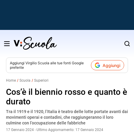
Salta
al
contenuto
Aggiungi
Virgilio Scuola
alle tue fonti Google
Aggiungi
preferite
v
Home
Scuola
Superiori
i
Cos’è il biennio rosso e quanto è
durato
Tra il 1919 e il 1920, l’Italia è teatro delle lotte portate avanti dai
movimenti operai e contadini, che raggiungeranno il loro
culmine con l’occupazione delle fabbriche
17 Gennaio 2024 - Ultimo Aggiornamento: 17 Gennaio 2024