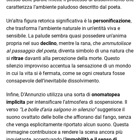
caratterizza l’ambiente paludoso descritto dal poeta.
Un’altra figura retorica significativa è la
personificazione
,
che trasforma l’ambiente naturale in un’entità viva e
sensibile. La palude sembra quasi possedere un’anima
propria nel suo
declino
, mentre la rana, che
ammutolisce
al passaggio del poeta
, diventa simbolo di una natura che
si
ritrae
davanti alla percezione della morte. Questo
silenzio improvviso accentua la sensazione di un mondo
in cui la vita si è fermata, come se ogni creatura fosse
consapevole dell’inevitabile dissolvimento.
Infine, D’Annunzio utilizza una sorta di
onomatopea
implicita
per intensificare l’atmosfera di sospensione. Il
verso
“Le bolle d’aria salgono in silenzio”
suggerisce il
suono ovattato delle bolle che affiorano dal fango, senza
che venga esplicitamente riportato alcun suono. Questa
immagine contribuisce a rendere la scena ancora più
inquietante, accentuando l’
immobilità e il senso di