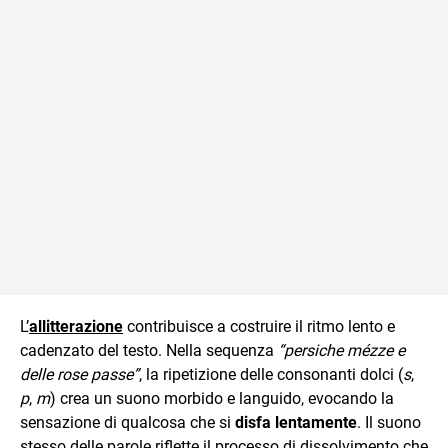
L’
allitterazione
contribuisce a costruire il ritmo lento e
cadenzato del testo. Nella sequenza
“persiche mézze e
delle rose passe”
, la ripetizione delle consonanti dolci (
s
,
p
,
m
) crea un suono morbido e languido, evocando la
sensazione di qualcosa che si
disfa lentamente
. Il suono
stesso delle parole riflette il processo di dissolvimento che