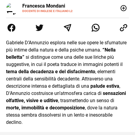
LINKEDIN
Francesca Mondani
INSTAGRAM
DOCENTE DI INGLESE E ITALIANO L2
Specializzata in pedagogia e didattica dell’italiano e
dell’inglese, insegno ad adolescenti e adulti nella scuola
secondaria di secondo grado. Mi occupo inoltre di
traduzioni, SEO Onsite e contenuti per il web. Amo i saggi
storici, la cucina e la mia Honda CBF500. Non ho il dono
Gabriele D’Annunzio esplora nelle sue opere le sfumature
della sintesi.
più intime della natura e della psiche umana.
“Nella
belletta”
si distingue come una delle sue liriche più
suggestive, in cui il poeta traduce in immagini potenti il
tema della decadenza e del disfacimento
, elementi
centrali della sensibilità decadente. Attraverso una
descrizione intensa e dettagliata di una
palude estiva
,
D’Annunzio costruisce un’atmosfera carica di
sensazioni
olfattive, visive e uditive
, trasmettendo un senso di
morte, immobilità e decomposizione
, dove la natura
stessa sembra dissolversi in un lento e inesorabile
declino.