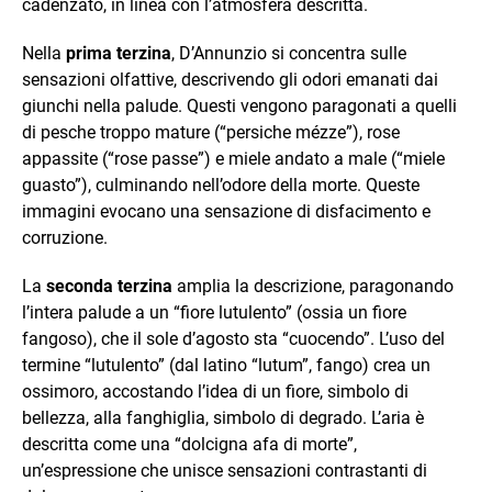
cadenzato, in linea con l’atmosfera descritta.
Nella
prima terzina
, D’Annunzio si concentra sulle
sensazioni olfattive, descrivendo gli odori emanati dai
giunchi nella palude. Questi vengono paragonati a quelli
di pesche troppo mature (“persiche mézze”), rose
appassite (“rose passe”) e miele andato a male (“miele
guasto”), culminando nell’odore della morte. Queste
immagini evocano una sensazione di disfacimento e
corruzione.
La
seconda terzina
amplia la descrizione, paragonando
l’intera palude a un “fiore lutulento” (ossia un fiore
fangoso), che il sole d’agosto sta “cuocendo”. L’uso del
termine “lutulento” (dal latino “lutum”, fango) crea un
ossimoro, accostando l’idea di un fiore, simbolo di
bellezza, alla fanghiglia, simbolo di degrado. L’aria è
descritta come una “dolcigna afa di morte”,
un’espressione che unisce sensazioni contrastanti di