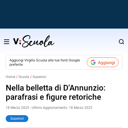
Salta
al
contenuto
Aggiungi
Virgilio Scuola
alle tue fonti Google
Aggiungi
preferite
v
Home
Scuola
Superiori
i
Nella belletta di D’Annunzio:
parafrasi e figure retoriche
18 Marzo 2025 - Ultimo Aggiornamento: 18 Marzo 2025
Superiori