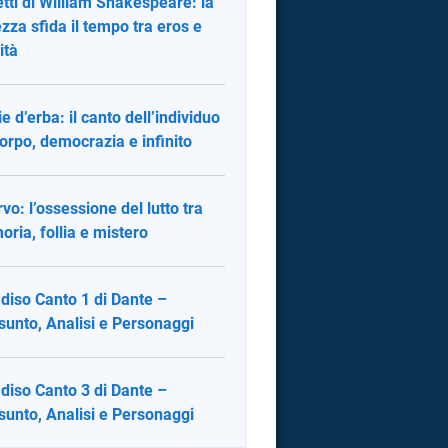
tti di William Shakespeare: la
ezza sfida il tempo tra eros e
ità
ie d’erba: il canto dell’individuo
corpo, democrazia e infinito
rvo: l’ossessione del lutto tra
ria, follia e mistero
diso Canto 1 di Dante –
sunto, Analisi e Personaggi
diso Canto 3 di Dante –
sunto, Analisi e Personaggi