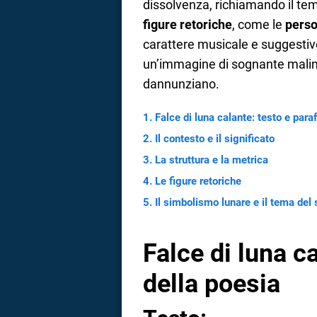
dissolvenza, richiamando il tem
figure retoriche
, come le
perso
a
carattere musicale e suggestivo
correnze
un’immagine di sognante malinc
dannunziano.
Falce di luna calante: testo e para
Il contesto e il significato
La struttura e la metrica
Le figure retoriche
Il simbolismo lunare e il tema del 
Falce di luna ca
della poesia