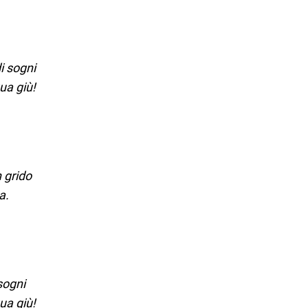
i sogni
ua giù!
 grido
a.
sogni
ua giù!