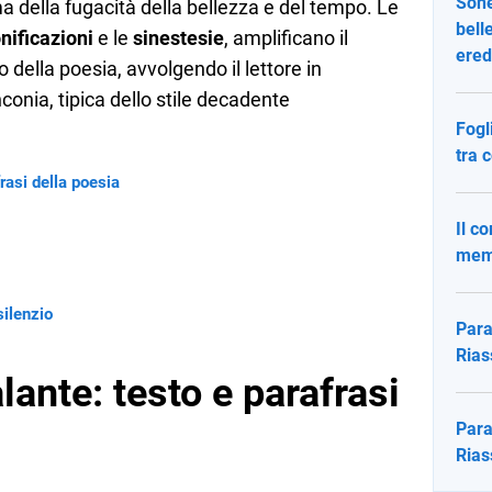
Sone
a della fugacità della bellezza e del tempo. Le
bell
nificazioni
e le
sinestesie
, amplificano il
ered
 della poesia, avvolgendo il lettore in
onia, tipica dello stile decadente
Fogl
tra 
frasi della poesia
Il co
memo
silenzio
Para
Rias
lante: testo e parafrasi
Para
Rias