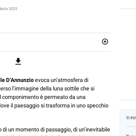
Marzo 2025
attica dell’italiano e dell’inglese, insegno ad adolescenti e
di secondo grado. Mi occupo inoltre di traduzioni, SEO
Amo i saggi storici, la cucina e la mia Honda CBF500. Non ho
le D’Annunzio
evoca un’atmosfera di
erso l’immagine della luna sottile che si
o. Il componimento è permeato da una
ove il paesaggio si trasforma in uno specchio
TI P
 di un momento di passaggio, di un’inevitabile