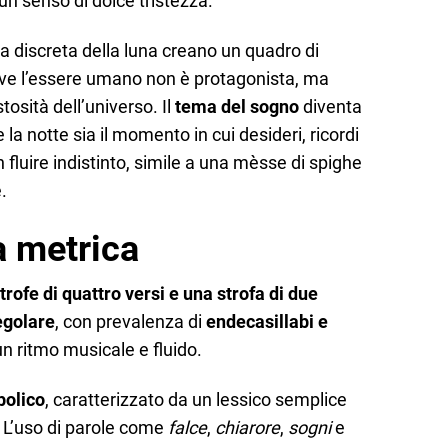
un senso di dolce tristezza.
nza discreta della luna creano un quadro di
ove l’essere umano non è protagonista, ma
osità dell’universo. Il
tema del sogno
diventa
 la notte sia il momento in cui desideri, ricordi
 fluire indistinto, simile a una mèsse di spighe
.
la metrica
trofe di quattro versi e una strofa di due
egolare
, con prevalenza di
endecasillabi e
un ritmo musicale e fluido.
bolico
, caratterizzato da un lessico semplice
L’uso di parole come
falce
,
chiarore
,
sogni
e