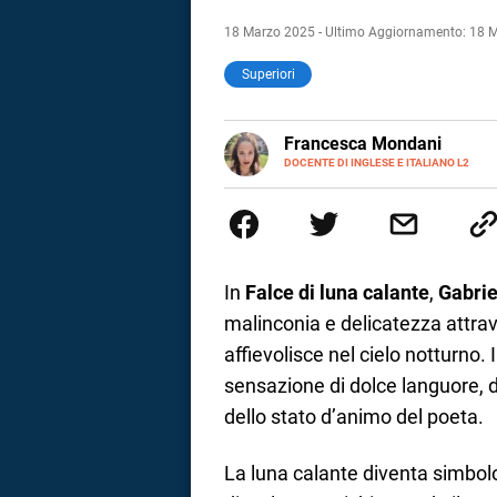
18 Marzo 2025 - Ultimo Aggiornamento: 18 
Superiori
LINKEDIN
Francesca Mondani
INSTAGRAM
DOCENTE DI INGLESE E ITALIANO L2
Specializzata in pedagogia e did
adulti nella scuola secondaria 
Onsite e contenuti per il web. 
il dono della sintesi.
In
Falce di luna calante
,
Gabrie
malinconia e delicatezza attrav
affievolisce nel cielo notturn
sensazione di dolce languore, d
dello stato d’animo del poeta.
i
La luna calante diventa simbolo
tografico