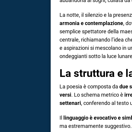
abbandona ai sogni, cullata da 
La notte, il silenzio e la prese
armonia e contemplazione
, d
semplice spettatore della maest
centrale, richiamando l’idea che
e aspirazioni si mescolano in un
ondeggianti sotto la luce lunare
La struttura e 
La poesia è composta da
due s
versi
. Lo schema metrico è
irr
settenari
, conferendo al testo 
Il
linguaggio è evocativo e sim
ma estremamente suggestivo. 