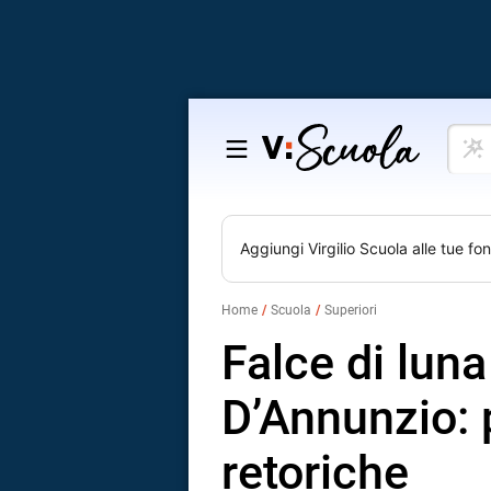
Cosa
Salta
vuoi
al
impar
contenuto
Aggiungi
Virgilio Scuola
alle tue fon
Home
Scuola
Superiori
Falce di luna
D’Annunzio: p
retoriche