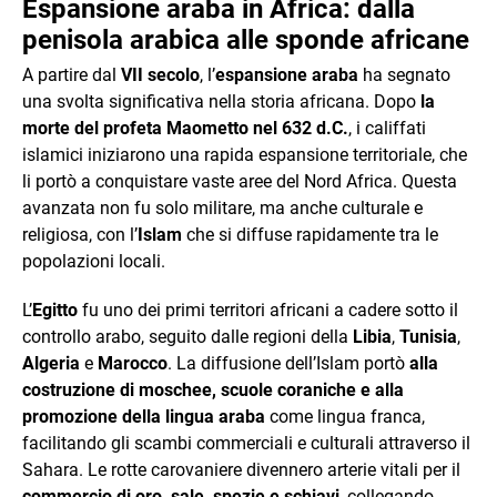
Espansione araba in Africa: dalla
penisola arabica alle sponde africane
A partire dal
VII secolo
, l’
espansione araba
ha segnato
una svolta significativa nella storia africana. Dopo
la
morte del profeta Maometto nel 632 d.C.
, i califfati
islamici iniziarono una rapida espansione territoriale, che
li portò a conquistare vaste aree del Nord Africa. Questa
avanzata non fu solo militare, ma anche culturale e
religiosa, con l’
Islam
che si diffuse rapidamente tra le
popolazioni locali.
L’
Egitto
fu uno dei primi territori africani a cadere sotto il
controllo arabo, seguito dalle regioni della
Libia
,
Tunisia
,
Algeria
e
Marocco
. La diffusione dell’Islam portò
alla
costruzione di moschee, scuole coraniche e alla
promozione della lingua araba
come lingua franca,
facilitando gli scambi commerciali e culturali attraverso il
Sahara. Le rotte carovaniere divennero arterie vitali per il
commercio di oro, sale, spezie e schiavi
, collegando