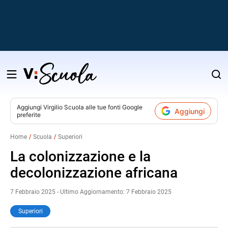
Salta
al
contenuto
Aggiungi
Virgilio Scuola
alle tue fonti Google
Aggiungi
preferite
v
Home
Scuola
Superiori
i
La colonizzazione e la
decolonizzazione africana
7 Febbraio 2025 - Ultimo Aggiornamento: 7 Febbraio 2025
Superiori