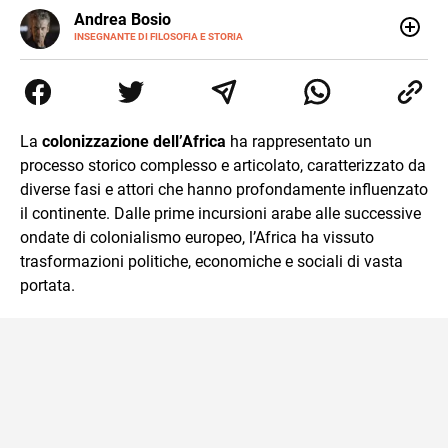
E-
Andrea Bosio
MAIL
INSEGNANTE DI FILOSOFIA E STORIA
Nato a Genova, è cresciuto a Savona. Si è laureato in
Scienze storiche presso l’Università di Genova,
occupandosi di storia della comunicazione scientifica e di
storia della Chiesa. È dottorando presso la Facoltà
valdese di teologia. Per Effatà editrice, ha pubblicato il
La
colonizzazione dell’Africa
ha rappresentato un
volume Giovani Minzoni terra incognita.
processo storico complesso e articolato, caratterizzato da
diverse fasi e attori che hanno profondamente influenzato
il continente. Dalle prime incursioni arabe alle successive
ondate di colonialismo europeo, l’Africa ha vissuto
trasformazioni politiche, economiche e sociali di vasta
portata.