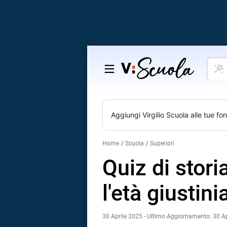
Cosa
Salta
vuoi
al
impar
contenuto
Aggiungi
Virgilio Scuola
alle tue fon
Home
Scuola
Superiori
Quiz di stori
l'età giustin
30 Aprile 2025 - Ultimo Aggiornamento: 30 A