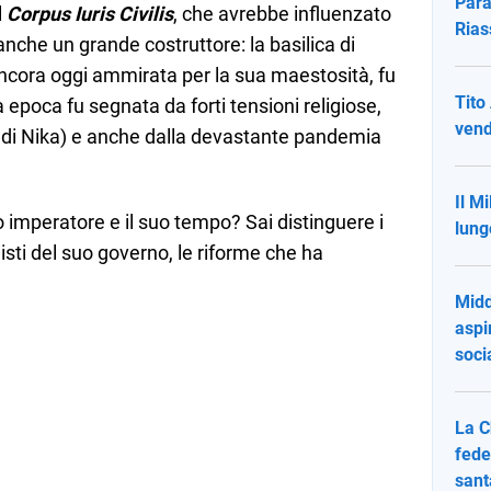
Para
l
Corpus Iuris Civilis
, che avrebbe influenzato
Rias
 anche un grande costruttore: la basilica di
ancora oggi ammirata per la sua maestosità, fu
Tito
a epoca fu segnata da forti tensioni religiose,
vend
ta di Nika) e anche dalla devastante pandemia
Il M
imperatore e il suo tempo? Sai distinguere i
lung
onisti del suo governo, le riforme che ha
Midd
aspi
socia
La C
fede
sant