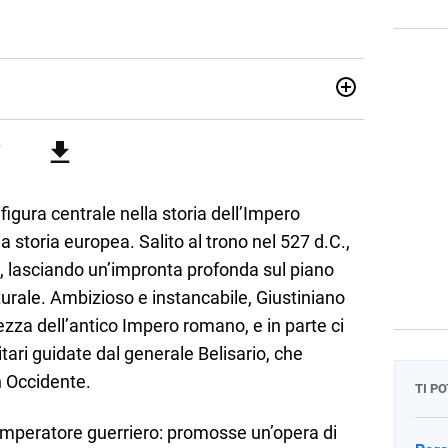
vona. Si è laureato in Scienze storiche presso l’Università
 della comunicazione scientifica e di storia della Chiesa. È
dese di teologia. Per Effatà editrice, ha pubblicato il
ncognita.
figura centrale nella storia dell’Impero
la storia europea. Salito al trono nel 527 d.C.,
, lasciando un’impronta profonda sul piano
ulturale. Ambizioso e instancabile, Giustiniano
zza dell’antico Impero romano, e in parte ci
tari guidate dal generale Belisario, che
n Occidente.
TI P
imperatore guerriero: promosse un’opera di