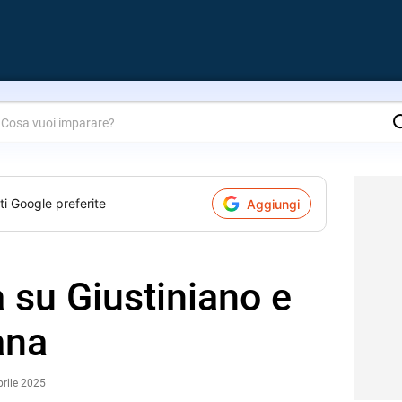
are?
ti Google preferite
Aggiungi
a su Giustiniano e
iana
prile 2025