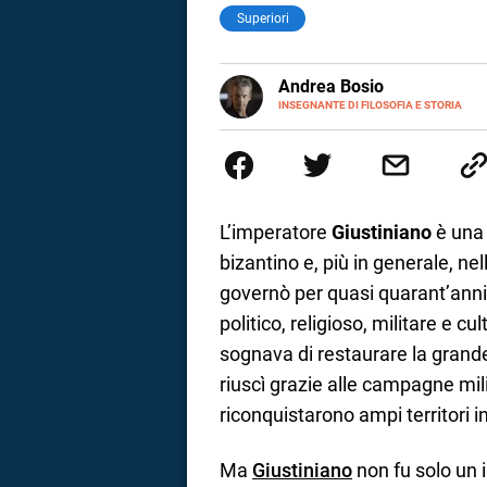
Superiori
E-
Andrea Bosio
MAIL
INSEGNANTE DI FILOSOFIA E STORIA
Nato a Genova, è cresciuto a Sa
di Genova, occupandosi di storia
dottorando presso la Facoltà val
volume Giovani Minzoni terra i
L’imperatore
Giustiniano
è una 
bizantino e, più in generale, nel
governò per quasi quarant’anni
politico, religioso, militare e c
sognava di restaurare la grande
riuscì grazie alle campagne mili
riconquistarono ampi territori i
i
Ma
Giustiniano
non fu solo un 
tografico