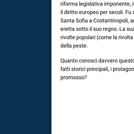
riforma legislativa imponente, i
a
il diritto europeo per secoli. Fu
Santa Sofia a Costantinopoli, 
correnze
eretta sotto il suo regno. La su
rivolte popolari (come la rivol
della peste.
Quanto conosci davvero questo 
fatti storici principali, i protag
promosso?