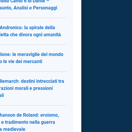
diso Canto 6 di Dante –
sunto, Analisi e Personaggi
 Andronico: la spirale della
etta che divora ogni umanità
ilione: le meraviglie del mondo
o le vie dei mercanti
lemarch: destini intrecciati tra
razioni morali e pressioni
li
hanson de Roland: eroismo,
 e tradimento nella guerra
a medievale