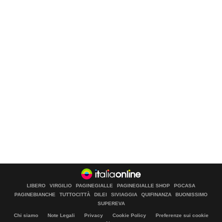
LIBERO
VIRGILIO
PAGINEGIALLE
PAGINEGIALLE SHOP
PGCASA
PAGINEBIANCHE
TUTTOCITTÀ
DILEI
SIVIAGGIA
QUIFINANZA
BUONISSIMO
SUPEREVA
Chi siamo
Note Legali
Privacy
Cookie Policy
Preferenze sui cookie