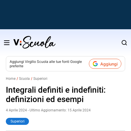
Salta
al
contenuto
Aggiungi
Virgilio Scuola
alle tue fonti Google
Aggiungi
preferite
v
Home
Scuola
Superiori
i
Integrali definiti e indefiniti:
definizioni ed esempi
4 Aprile 2024 - Ultimo Aggiornamento: 15 Aprile 2024
Superiori