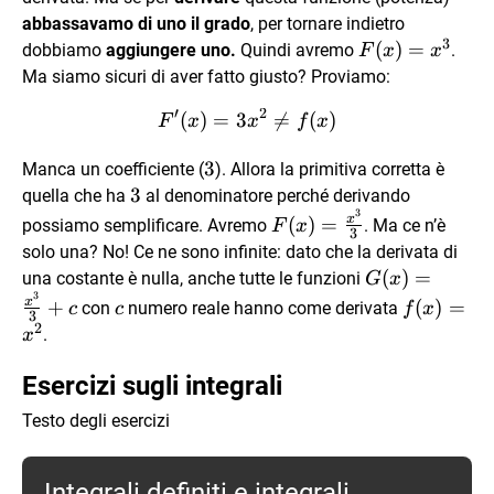
abbassavamo di uno il grado
, per tornare indietro
3
F(x)=x^3
(
)
=
dobbiamo
aggiungere uno.
Quindi avremo
.
F
x
x
Ma siamo sicuri di aver fatto giusto? Proviamo:
′
2
(
)
=
3
F'(x)=3x^2 \ne f(x)

=
(
)
F
x
x
f
x
3
3
Manca un coefficiente (
). Allora la primitiva corretta è
3
3
quella che ha
al denominatore perché derivando
3
F(x)=\frac{x^3}
x
(
)
=
possiamo semplificare. Avremo
. Ma ce n’è
F
x
3
{3}
solo una? No! Ce ne sono infinite: dato che la derivata di
G(x)=\frac{x
(
)
=
una costante è nulla, anche tutte le funzioni
G
x
3
{3}+c
c
f(x)=x^2
x
+
(
)
=
con
numero reale hanno come derivata
c
c
f
x
3
2
.
x
Esercizi sugli integrali
Testo degli esercizi
Integrali definiti e integrali