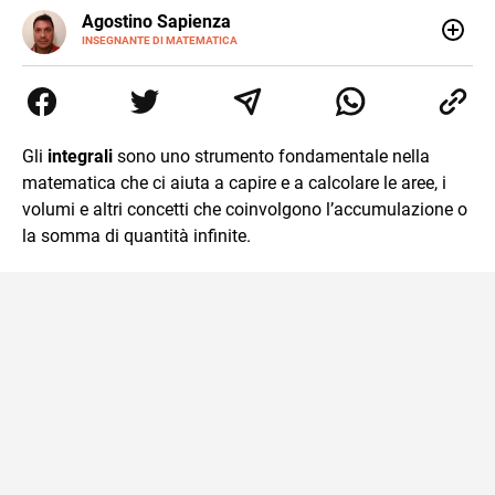
E-
Agostino Sapienza
MAIL
LINKEDIN
INSEGNANTE DI MATEMATICA
Sono nato a Reggio Calabria il 07/10/85. Mi sono
diplomato nel 2005 all'Istituto Magistrale Statale
Tommaso Gulli. Ho conseguito la laurea triennale in
Relazioni Internazionali a Messina e in Economia
Internazionale a Padova. Dopo un pò di anni negli studi
Gli
integrali
sono uno strumento fondamentale nella
commercialisti sono stato chiamato per una supplenza
matematica che ci aiuta a capire e a calcolare le aree, i
covid nella classe di insegnamento A47. Ho poi
conseguito l'abilitazione a Trieste nel sostegno e sono
volumi e altri concetti che coinvolgono l’accumulazione o
entrato di ruolo nel 2023
la somma di quantità infinite.