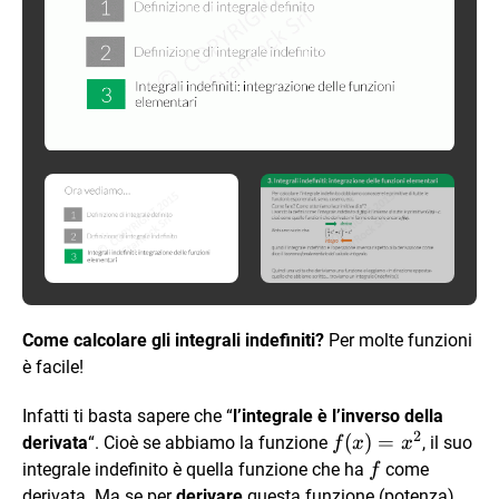
Come calcolare gli integrali indefiniti?
Per molte funzioni
è facile!
Infatti ti basta sapere che “
l’integrale è l’inverso della
2
f(x)=x^2
(
)
=
derivata
“. Cioè se abbiamo la funzione
, il suo
f
x
x
f
integrale indefinito è quella funzione che ha
come
f
derivata. Ma se per
derivare
questa funzione (potenza)