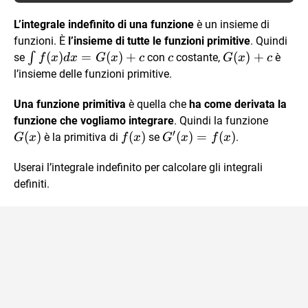
L’integrale indefinito di una funzione
è un insieme di
funzioni. È
l’insieme di tutte le funzioni primitive
. Quindi
\int
(
)
=
(
)
+
c
G(x)
(
)
+
∫
se
con
costante,
è
f
x
d
x
G
x
c
c
G
x
c
f(x)
+ c
l’insieme delle funzioni primitive.
dx
=
Una funzione primitiva
è quella che
ha come derivata la
G(x)
G(x)
funzione che vogliamo integrare
. Quindi la funzione
′
+ c
(
)
f(x)
(
)
G'(x)=f(x)
(
)
=
(
)
è la primitiva di
se
.
G
x
f
x
G
x
f
x
Userai l’integrale indefinito per calcolare gli integrali
definiti.