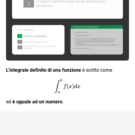
L’integrale definito di una funzione
è scritto come
b
\int_a^b f(x) dx
∫
(
)
f
x
d
x
a
ed
è uguale ad un numero
.