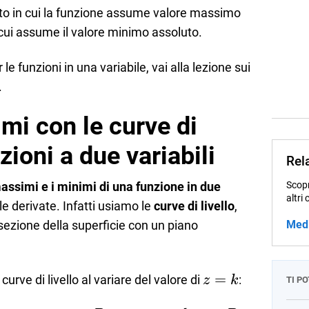
o in cui la funzione assume valore massimo
cui assume il valore minimo assoluto.
le funzioni in una variabile, vai alla lezione sui
.
mi con le curve di
nzioni a due variabili
Rel
assimi e i minimi di una funzione in due
Scopr
altri 
e derivate. Infatti usiamo le
curve di livello
,
sezione della superficie con un piano
Med
z=k
=
urve di livello al variare del valore di
:
z
k
TI P