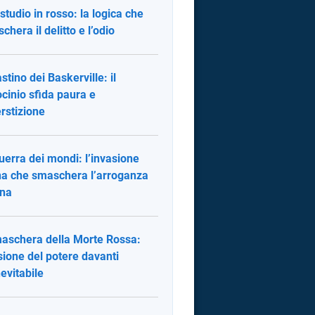
studio in rosso: la logica che
chera il delitto e l’odio
stino dei Baskerville: il
ocinio sfida paura e
rstizione
uerra dei mondi: l’invasione
na che smaschera l’arroganza
na
aschera della Morte Rossa:
lusione del potere davanti
nevitabile