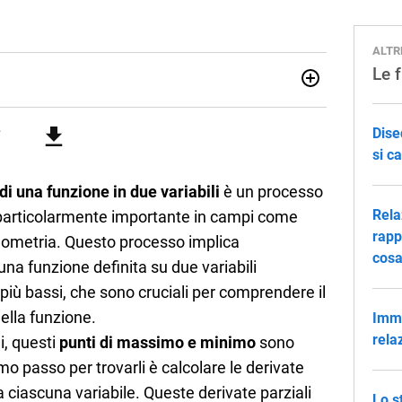
ALTR
Le 
07/10/85. Mi sono diplomato nel 2005 all'Istituto
i. Ho conseguito la laurea triennale in Relazioni
Dise
Economia Internazionale a Padova. Dopo un pò di anni negli
o chiamato per una supplenza covid nella classe di
si c
uito l'abilitazione a Trieste nel sostegno e sono entrato
i una funzione in due variabili
è un processo
Rela
particolarmente importante in campi come
rapp
 geometria. Questo processo implica
cosa
 una funzione definita su due variabili
o più bassi, che sono cruciali per comprendere il
lla funzione.
Imma
rela
i, questi
punti di massimo e minimo
sono
rimo passo per trovarli è calcolare le derivate
 a ciascuna variabile. Queste derivate parziali
Lo s