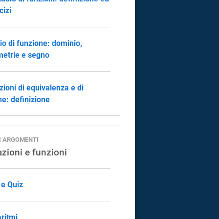
cizi
io di funzione: dominio,
etrie e segno
zioni di equivalenza e di
ne: definizione
I ARGOMENTI
azioni e funzioni
 e Quiz
ritmi