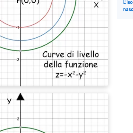
L’is
nasc