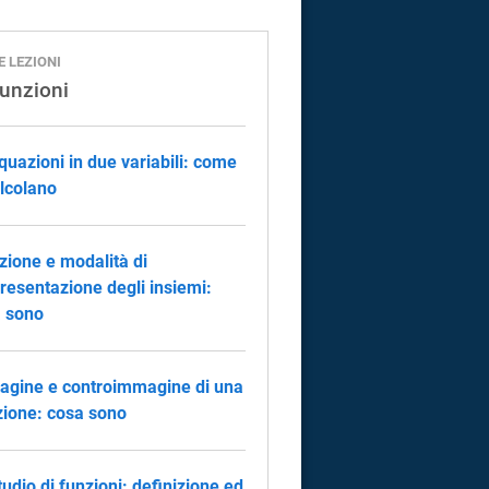
E LEZIONI
funzioni
quazioni in due variabili: come
alcolano
zione e modalità di
resentazione degli insiemi:
 sono
gine e controimmagine di una
zione: cosa sono
tudio di funzioni: definizione ed