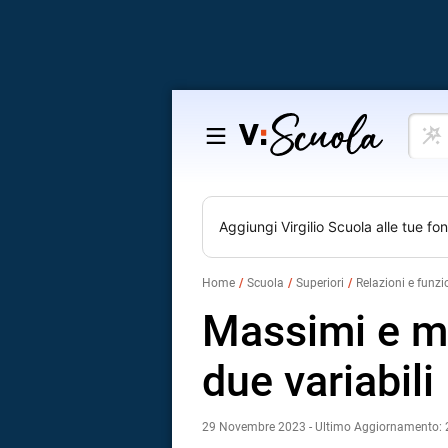
Cosa
Salta
vuoi
al
impar
contenuto
Aggiungi
Virgilio Scuola
alle tue fon
Home
Scuola
Superiori
Relazioni e funzi
Massimi e mi
due variabili
29 Novembre 2023 - Ultimo Aggiornamento: