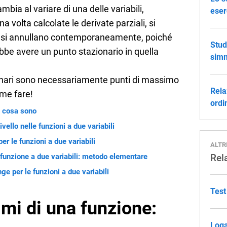
ia al variare di una delle variabili,
eser
 volta calcolate le derivate parziali, si
be si annullano contemporaneamente, poiché
Stud
ebbe avere un punto stazionario in quella
simm
zionari sono necessariamente punti di massimo
Rela
me fare!
ordi
: cosa sono
vello nelle funzioni a due variabili
r le funzioni a due variabili
ALTR
 funzione a due variabili: metodo elementare
Rel
ge per le funzioni a due variabili
Test
mi di una funzione:
Loga