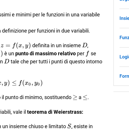
mi e minimi per le funzioni in una variabile
Insi
definizione per funzioni in due variabili.
Funz
z=f(x,y)
=
(
,
)
D
e
definita in un insieme
,
z
f
x
y
D
)
f
è un
punto di massimo relativo
per
se
f
0
Logi
_{0})
{0}
D
in
tale che per tutti i punti di questo intorno
D
Form
,
)
≤
f(x,y)\le f(x_{0},y_{0})
(
,
)
x
y
f
x
y
0
0
\ge
≥
\le
≤
 il punto di minimo, sostituendo
a
.
bili, vale il
teorema di Weierstrass:
S
n un insieme chiuso e limitato
, esiste in
S