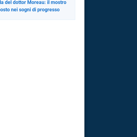
ola del dottor Moreau: il mostro
osto nei sogni di progresso