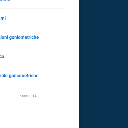
emi
ioni goniometriche
ca
ule goniometriche