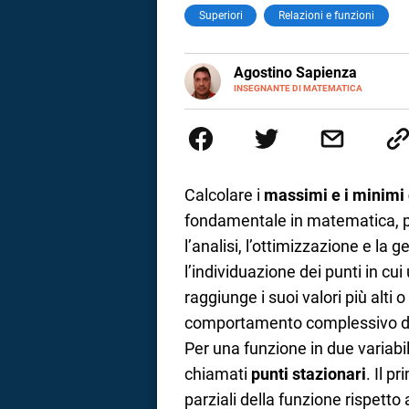
Superiori
Relazioni e funzioni
E-
Agostino Sapienza
MAIL
LINKEDIN
INSEGNANTE DI MATEMATICA
Sono nato a Reggio Calabria il 
Magistrale Statale Tommaso Gull
Internazionali a Messina e in 
studi commercialisti sono stat
insegnamento A47. Ho poi conseg
di ruolo nel 2023
Calcolare i
massimi e i minimi d
fondamentale in matematica, 
l’analisi, l’ottimizzazione e la
l’individuazione dei punti in cui
raggiunge i suoi valori più alti 
comportamento complessivo de
Per una funzione in due variabil
i
chiamati
punti stazionari
. Il p
parziali della funzione rispetto
tografico