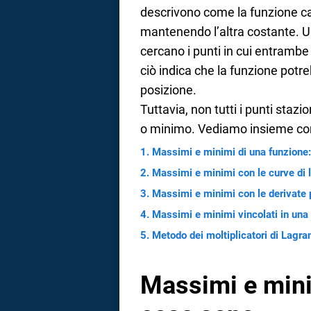
descrivono come la funzione camb
a
mantenendo l’altra costante. Una
correnze
cercano i punti in cui entram
ciò indica che la funzione potr
posizione.
Tuttavia, non tutti i punti sta
o minimo. Vediamo insieme co
Massimi e minimi di una funzione
Massimi e minimi con le curve di li
Massimi e minimi con le derivate pe
Massimi e minimi vincolati in una
Metodo dei moltiplicatori di Lagran
Massimi e mini