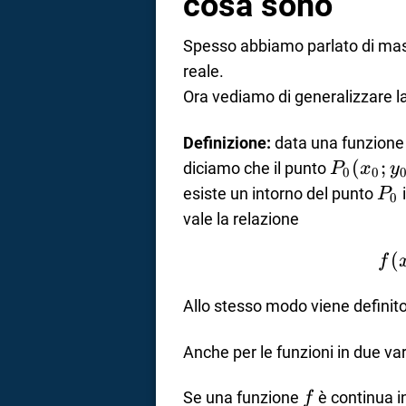
cosa sono
Spesso abbiamo parlato di massi
reale.
Ora vediamo di generalizzare la 
Definizione:
data una funzion
P_{0}
(
;
diciamo che il punto
P
x
y
0
0
(x_{0};y
P_
esiste un intorno del punto
P
0
vale la relazione
(
f
Allo stesso modo viene definito
Anche per le funzioni in due varia
f
Se una funzione
è continua i
f