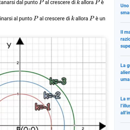
P
k
P
tanarsi dal punto
al crescere di
allora
è
P
k
P
Uno 
smas
P
k
P
inarsi al punto
al crescere di
allora
è un
P
k
P
Il ma
razi
supe
La g
alie
uma
La m
l’il
all’i