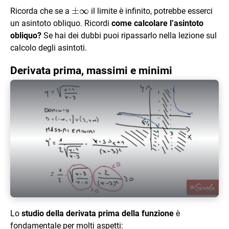
\pm
±
∞
Ricorda che se a
il limite è infinito, potrebbe esserci
\infty
un asintoto obliquo. Ricordi
come calcolare l’asintoto
obliquo?
Se hai dei dubbi puoi ripassarlo nella lezione sul
calcolo degli asintoti.
Derivata prima, massimi e minimi
Play Video
Lo
studio della derivata prima della funzione
è
fondamentale per molti aspetti: