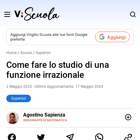
Salta
al
contenuto
Aggiungi
Virgilio Scuola
alle tue fonti Google
Aggiungi
preferite
v
Home
Scuola
Superiori
i
Come fare lo studio di una
funzione irrazionale
2 Maggio 2024 - Ultimo Aggiornamento: 17 Maggio 2024
Superiori
E-
Agostino Sapienza
MAIL
LINKEDIN
INSEGNANTE DI MATEMATICA
Sono nato a Reggio Calabria il 07/10/85. Mi sono
diplomato nel 2005 all'Istituto Magistrale Statale
Tommaso Gulli. Ho conseguito la laurea triennale in