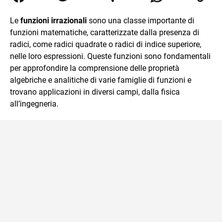
Relazioni Internazionali a Messina e in Economia
Internazionale a Padova. Dopo un pò di anni negli studi
Le
funzioni irrazionali
sono una classe importante di
commercialisti sono stato chiamato per una supplenza
funzioni matematiche, caratterizzate dalla presenza di
covid nella classe di insegnamento A47. Ho poi
conseguito l'abilitazione a Trieste nel sostegno e sono
radici, come radici quadrate o radici di indice superiore,
entrato di ruolo nel 2023
nelle loro espressioni. Queste funzioni sono fondamentali
per approfondire la comprensione delle proprietà
algebriche e analitiche di varie famiglie di funzioni e
trovano applicazioni in diversi campi, dalla fisica
all’ingegneria.