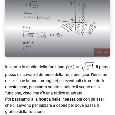
Play Video
f(x)=\sqrt{\frac{x-
−
1
x
(
)
=
Iniziamo lo studio della funzione
. Il primo
f
x
−
3
x
1}{x-3}}
passo è ricavare il dominio della funzione (cioè l’insieme
x
delle
che hanno immagine) ed eventuali simmetrie. In
x
questo caso, possiamo subito studiare il segno della
funzione, visto che c’è una radice quadrata.
Poi passiamo alla ricerca delle intersezioni con gli assi,
che ci servono per iniziare a capire per dove passa il
grafico della funzione.