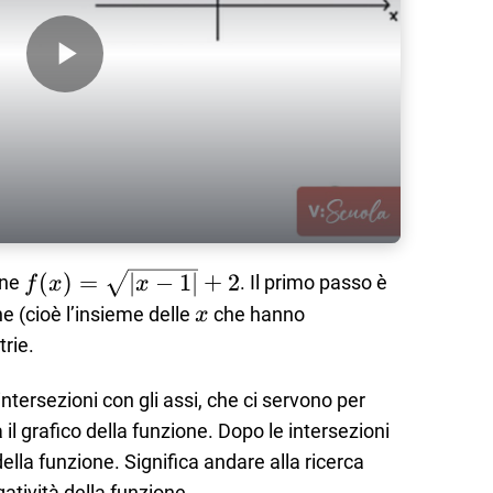
Play Video
f(x)=\sqrt{|x-
(
)
=
∣
−
1∣
+
2
one
. Il primo passo è
f
x
x
1|}+2
x
ne (cioè l’insieme delle
che hanno
x
rie.
intersezioni con gli assi, che ci servono per
 il grafico della funzione. Dopo le intersezioni
della funzione. Significa andare alla ricerca
egatività della funzione.