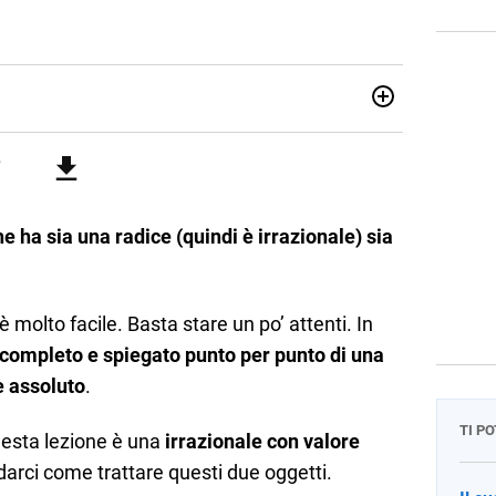
07/10/85. Mi sono diplomato nel 2005 all'Istituto
i. Ho conseguito la laurea triennale in Relazioni
Economia Internazionale a Padova. Dopo un pò di anni negli
o chiamato per una supplenza covid nella classe di
uito l'abilitazione a Trieste nel sostegno e sono entrato
 ha sia una radice (quindi è irrazionale) sia
è molto facile. Basta stare un po’ attenti. In
 completo e spiegato punto per punto di una
e assoluto
.
TI P
uesta lezione è una
irrazionale con valore
darci come trattare questi due oggetti.