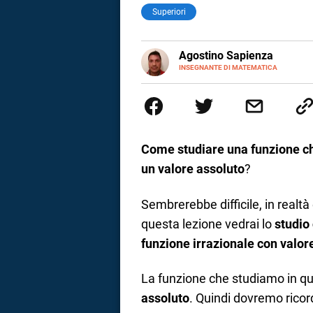
Superiori
E-
Agostino Sapienza
MAIL
LINKEDIN
INSEGNANTE DI MATEMATICA
Sono nato a Reggio Calabria il 
Magistrale Statale Tommaso Gull
Internazionali a Messina e in 
studi commercialisti sono stat
insegnamento A47. Ho poi conseg
di ruolo nel 2023
Come studiare una funzione che
un valore assoluto
?
Sembrerebbe difficile, in realtà 
questa lezione vedrai lo
studio
funzione irrazionale con valor
La funzione che studiamo in q
i
assoluto
. Quindi dovremo ricor
tografico