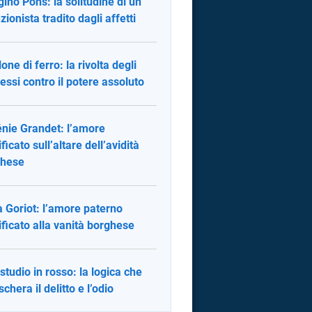
ugino Pons: la solitudine di un
zionista tradito dagli affetti
llone di ferro: la rivolta degli
essi contro il potere assoluto
nie Grandet: l’amore
ficato sull’altare dell’avidità
ghese
 Goriot: l’amore paterno
ificato alla vanità borghese
studio in rosso: la logica che
chera il delitto e l’odio