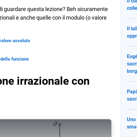
Il c
colle
 di guardare questa lezione? Beh sicuramente
zionali e anche quelle con il modulo (o valore
Il ta
oppr
valore assoluto
Eugé
della funzione
sacri
bor
one irrazionale con
Papà
sacr
Uno 
smas