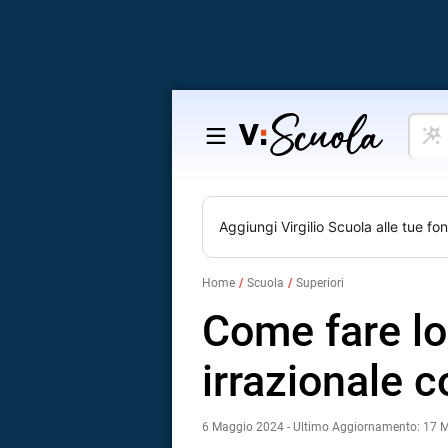
Cosa
Salta
vuoi
al
impar
contenuto
Aggiungi
Virgilio Scuola
alle tue fon
Home
Scuola
Superiori
Come fare lo
irrazionale c
6 Maggio 2024 - Ultimo Aggiornamento: 17 