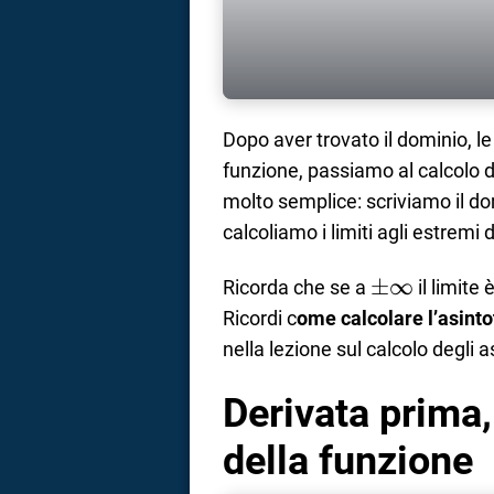
Dopo aver trovato il dominio, le 
funzione, passiamo al calcolo de
molto semplice: scriviamo il dom
calcoliamo i limiti agli estremi 
\pm
±
∞
Ricorda che se a
il limite
\infty
Ricordi c
ome calcolare l’asint
nella lezione sul calcolo degli as
Derivata prima
della funzione