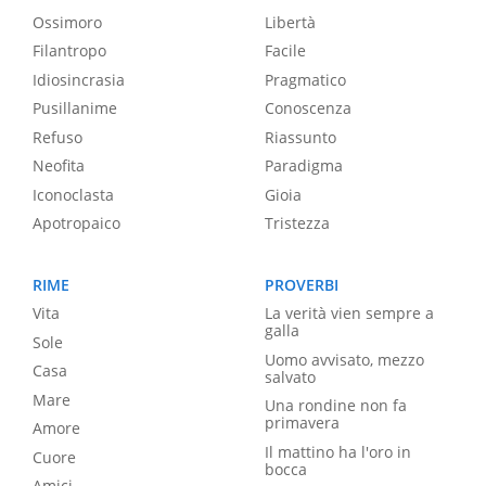
Ossimoro
Libertà
Filantropo
Facile
Idiosincrasia
Pragmatico
Pusillanime
Conoscenza
Refuso
Riassunto
Neofita
Paradigma
Iconoclasta
Gioia
Apotropaico
Tristezza
RIME
PROVERBI
Vita
La verità vien sempre a
galla
Sole
Uomo avvisato, mezzo
Casa
salvato
Mare
Una rondine non fa
primavera
Amore
Il mattino ha l'oro in
Cuore
bocca
Amici