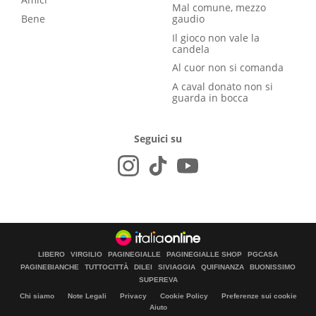
Mal comune, mezzo
Bene
gaudio
Il gioco non vale la
candela
Al cuor non si comanda
A caval donato non si
guarda in bocca
Seguici su
LIBERO
VIRGILIO
PAGINEGIALLE
PAGINEGIALLE SHOP
PGCASA
PAGINEBIANCHE
TUTTOCITTÀ
DILEI
SIVIAGGIA
QUIFINANZA
BUONISSIMO
SUPEREVA
Chi siamo
Note Legali
Privacy
Cookie Policy
Preferenze sui cookie
Aiuto