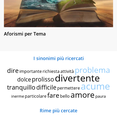
Aforismi per Tema
I sinonimi più ricercati
problema
dire
importante
richiesta
attività
divertente
prolisso
dolce
acume
tranquillo
difficile
permettere
amore
fare
particolare
bello
inerme
paura
Rime più cercate