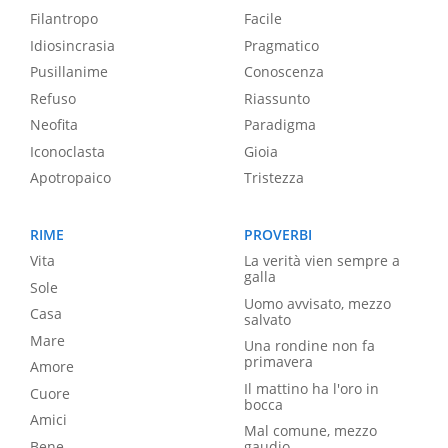
Filantropo
Facile
Idiosincrasia
Pragmatico
Pusillanime
Conoscenza
Refuso
Riassunto
Neofita
Paradigma
Iconoclasta
Gioia
Apotropaico
Tristezza
RIME
PROVERBI
Vita
La verità vien sempre a
galla
Sole
Uomo avvisato, mezzo
Casa
salvato
Mare
Una rondine non fa
primavera
Amore
Il mattino ha l'oro in
Cuore
bocca
Amici
Mal comune, mezzo
Bene
gaudio