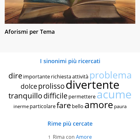
Aforismi per Tema
I sinonimi più ricercati
problema
dire
importante
richiesta
attività
divertente
prolisso
dolce
acume
tranquillo
difficile
permettere
amore
fare
particolare
bello
inerme
paura
Rime più cercate
Rima con
Amore