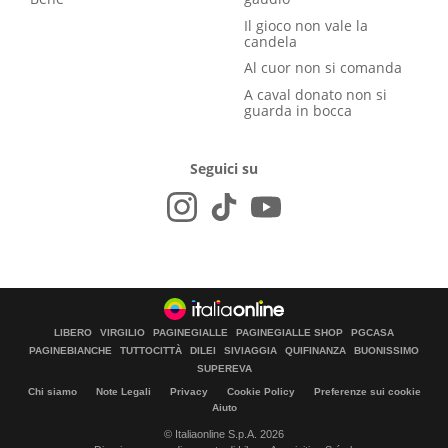
Il gioco non vale la
candela
Al cuor non si comanda
A caval donato non si
guarda in bocca
Seguici su
LIBERO
VIRGILIO
PAGINEGIALLE
PAGINEGIALLE SHOP
PGCASA
PAGINEBIANCHE
TUTTOCITTÀ
DILEI
SIVIAGGIA
QUIFINANZA
BUONISSIMO
SUPEREVA
Chi siamo
Note Legali
Privacy
Cookie Policy
Preferenze sui cookie
Aiuto
© Italiaonline S.p.A. 2026