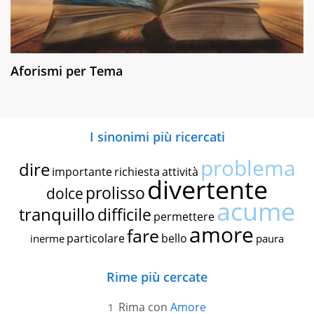
Aforismi per Tema
I sinonimi più ricercati
problema
dire
importante
richiesta
attività
divertente
prolisso
dolce
acume
tranquillo
difficile
permettere
amore
fare
particolare
bello
inerme
paura
Rime più cercate
Rima con
Amore