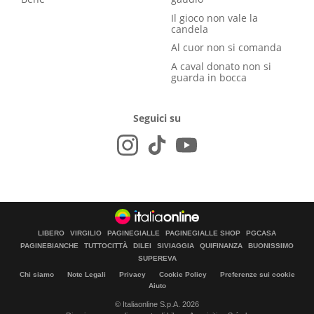
Il gioco non vale la
candela
Al cuor non si comanda
A caval donato non si
guarda in bocca
Seguici su
LIBERO
VIRGILIO
PAGINEGIALLE
PAGINEGIALLE SHOP
PGCASA
PAGINEBIANCHE
TUTTOCITTÀ
DILEI
SIVIAGGIA
QUIFINANZA
BUONISSIMO
SUPEREVA
Chi siamo
Note Legali
Privacy
Cookie Policy
Preferenze sui cookie
Aiuto
© Italiaonline S.p.A. 2026