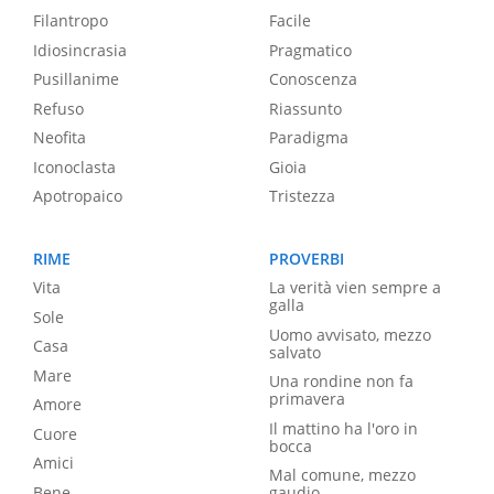
Filantropo
Facile
Idiosincrasia
Pragmatico
Pusillanime
Conoscenza
Refuso
Riassunto
Neofita
Paradigma
Iconoclasta
Gioia
Apotropaico
Tristezza
RIME
PROVERBI
Vita
La verità vien sempre a
galla
Sole
Uomo avvisato, mezzo
Casa
salvato
Mare
Una rondine non fa
primavera
Amore
Il mattino ha l'oro in
Cuore
bocca
Amici
Mal comune, mezzo
Bene
gaudio