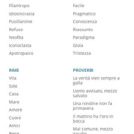
Filantropo
Facile
Idiosincrasia
Pragmatico
Pusillanime
Conoscenza
Refuso
Riassunto
Neofita
Paradigma
Iconoclasta
Gioia
Apotropaico
Tristezza
RIME
PROVERBI
Vita
La verità vien sempre a
galla
Sole
Uomo avvisato, mezzo
Casa
salvato
Mare
Una rondine non fa
primavera
Amore
Il mattino ha l'oro in
Cuore
bocca
Amici
Mal comune, mezzo
Bene
gaudio