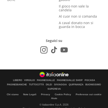
Il gioco non vale la
candela
Al cuor non si comanda
A caval donato non si
guarda in bocca
Seguici su
LIBERO
VIRGILIO
PAGINEGIALLE
PAGINEGIALLE SHOP
PGCASA
PAGINEBIANCHE
TUTTOCITTÀ
DILEI
SIVIAGGIA
QUIFINANZA
BUONISSIMO
SUPEREVA
Chi siamo
Note Legali
Privacy
Cookie Policy
Preferenze sui cookie
Aiuto
© Italiaonline S.p.A. 2026