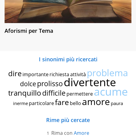
Aforismi per Tema
I sinonimi più ricercati
problema
dire
importante
richiesta
attività
divertente
prolisso
dolce
acume
tranquillo
difficile
permettere
amore
fare
particolare
bello
inerme
paura
Rime più cercate
Rima con
Amore