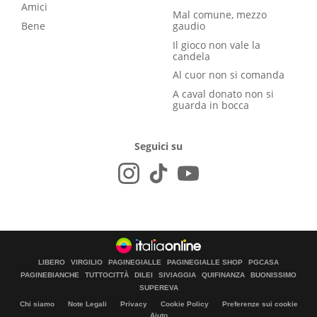
Amici
Mal comune, mezzo
Bene
gaudio
Il gioco non vale la
candela
Al cuor non si comanda
A caval donato non si
guarda in bocca
Seguici su
LIBERO
VIRGILIO
PAGINEGIALLE
PAGINEGIALLE SHOP
PGCASA
PAGINEBIANCHE
TUTTOCITTÀ
DILEI
SIVIAGGIA
QUIFINANZA
BUONISSIMO
SUPEREVA
Chi siamo
Note Legali
Privacy
Cookie Policy
Preferenze sui cookie
Aiuto