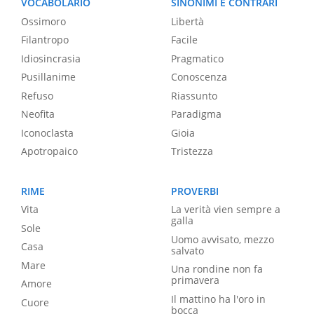
VOCABOLARIO
SINONIMI E CONTRARI
Ossimoro
Libertà
Filantropo
Facile
Idiosincrasia
Pragmatico
Pusillanime
Conoscenza
Refuso
Riassunto
Neofita
Paradigma
Iconoclasta
Gioia
Apotropaico
Tristezza
RIME
PROVERBI
Vita
La verità vien sempre a
galla
Sole
Uomo avvisato, mezzo
Casa
salvato
Mare
Una rondine non fa
primavera
Amore
Il mattino ha l'oro in
Cuore
bocca