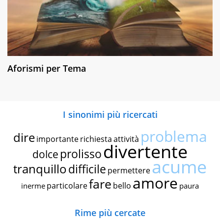
Aforismi per Tema
I sinonimi più ricercati
problema
dire
importante
richiesta
attività
divertente
prolisso
dolce
acume
tranquillo
difficile
permettere
amore
fare
particolare
bello
inerme
paura
Rime più cercate