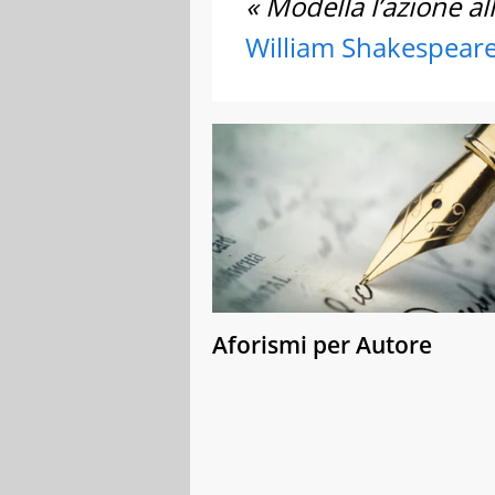
« Modella l’azione all
William Shakespear
Aforismi per Autore