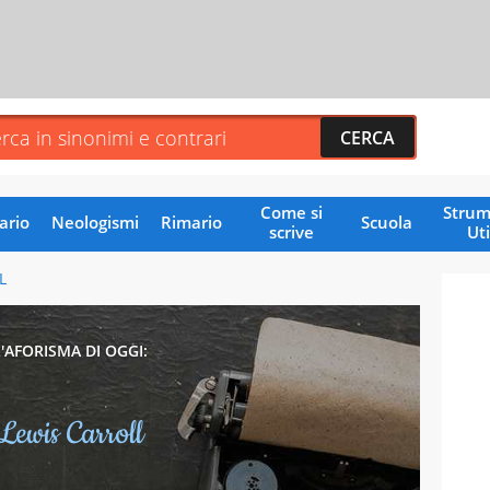
Come si
Strum
ario
Neologismi
Rimario
Scuola
scrive
Uti
L
L'AFORISMA DI OGGI:
Lewis Carroll