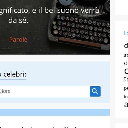
gnificato, e il bel suono verrà
da sé.
I
Parole
d
at
d
 celebri:
t
p
i