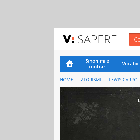
SAPERE
Sinonimi e
Vocabol
contrari
HOME
AFORISMI
LEWIS CARROL