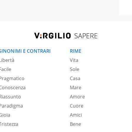
SAPERE
SINONIMI E CONTRARI
RIME
Libertà
Vita
Facile
Sole
Pragmatico
Casa
Conoscenza
Mare
Riassunto
Amore
Paradigma
Cuore
Gioia
Amici
Tristezza
Bene