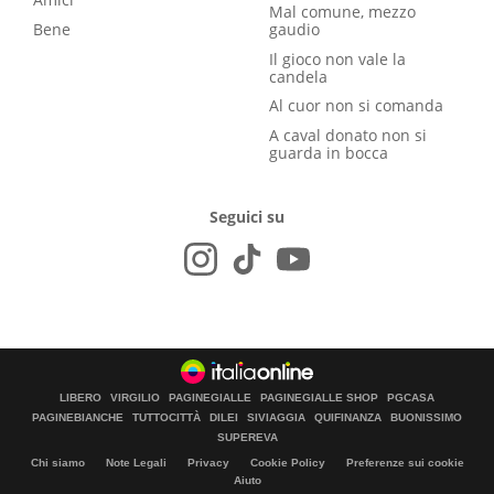
Mal comune, mezzo
Bene
gaudio
Il gioco non vale la
candela
Al cuor non si comanda
A caval donato non si
guarda in bocca
Seguici su
LIBERO
VIRGILIO
PAGINEGIALLE
PAGINEGIALLE SHOP
PGCASA
PAGINEBIANCHE
TUTTOCITTÀ
DILEI
SIVIAGGIA
QUIFINANZA
BUONISSIMO
SUPEREVA
Chi siamo
Note Legali
Privacy
Cookie Policy
Preferenze sui cookie
Aiuto