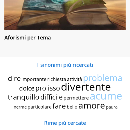
Aforismi per Tema
I sinonimi più ricercati
problema
dire
importante
richiesta
attività
divertente
prolisso
dolce
acume
tranquillo
difficile
permettere
amore
fare
particolare
bello
inerme
paura
Rime più cercate