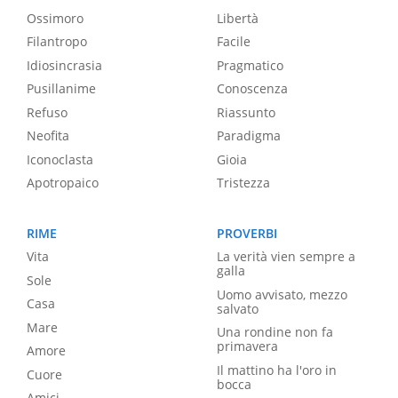
Ossimoro
Libertà
Filantropo
Facile
Idiosincrasia
Pragmatico
Pusillanime
Conoscenza
Refuso
Riassunto
Neofita
Paradigma
Iconoclasta
Gioia
Apotropaico
Tristezza
RIME
PROVERBI
Vita
La verità vien sempre a
galla
Sole
Uomo avvisato, mezzo
Casa
salvato
Mare
Una rondine non fa
primavera
Amore
Il mattino ha l'oro in
Cuore
bocca
Amici