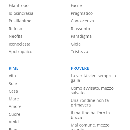
Filantropo
Facile
Idiosincrasia
Pragmatico
Pusillanime
Conoscenza
Refuso
Riassunto
Neofita
Paradigma
Iconoclasta
Gioia
Apotropaico
Tristezza
RIME
PROVERBI
Vita
La verità vien sempre a
galla
Sole
Uomo avvisato, mezzo
Casa
salvato
Mare
Una rondine non fa
primavera
Amore
Il mattino ha l'oro in
Cuore
bocca
Amici
Mal comune, mezzo
Bene
gaudio