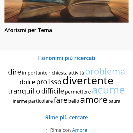
Aforismi per Tema
I sinonimi più ricercati
problema
dire
importante
richiesta
attività
divertente
prolisso
dolce
acume
tranquillo
difficile
permettere
amore
fare
particolare
bello
inerme
paura
Rime più cercate
Rima con
Amore