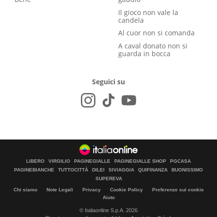
Il gioco non vale la
candela
Al cuor non si comanda
A caval donato non si
guarda in bocca
Seguici su
LIBERO
VIRGILIO
PAGINEGIALLE
PAGINEGIALLE SHOP
PGCASA
PAGINEBIANCHE
TUTTOCITTÀ
DILEI
SIVIAGGIA
QUIFINANZA
BUONISSIMO
SUPEREVA
Chi siamo
Note Legali
Privacy
Cookie Policy
Preferenze sui cookie
Aiuto
© Italiaonline S.p.A. 2026