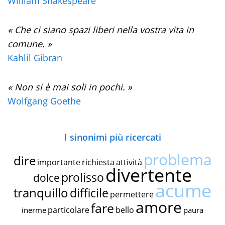
William Shakespeare
« Che ci siano spazi liberi nella vostra vita in
comune. »
Kahlil Gibran
« Non si è mai soli in pochi. »
Wolfgang Goethe
I sinonimi più ricercati
problema
dire
importante
richiesta
attività
divertente
prolisso
dolce
acume
tranquillo
difficile
permettere
amore
fare
particolare
bello
inerme
paura