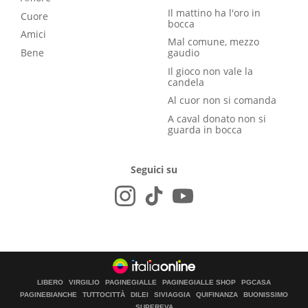
Il mattino ha l'oro in
Cuore
bocca
Amici
Mal comune, mezzo
Bene
gaudio
Il gioco non vale la
candela
Al cuor non si comanda
A caval donato non si
guarda in bocca
Seguici su
LIBERO
VIRGILIO
PAGINEGIALLE
PAGINEGIALLE SHOP
PGCASA
PAGINEBIANCHE
TUTTOCITTÀ
DILEI
SIVIAGGIA
QUIFINANZA
BUONISSIMO
SUPEREVA