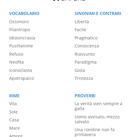
VOCABOLARIO
SINONIMI E CONTRARI
Ossimoro
Libertà
Filantropo
Facile
Idiosincrasia
Pragmatico
Pusillanime
Conoscenza
Refuso
Riassunto
Neofita
Paradigma
Iconoclasta
Gioia
Apotropaico
Tristezza
RIME
PROVERBI
Vita
La verità vien sempre a
galla
Sole
Uomo avvisato, mezzo
Casa
salvato
Mare
Una rondine non fa
primavera
Amore