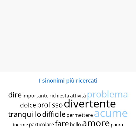
I sinonimi più ricercati
problema
dire
importante
richiesta
attività
divertente
prolisso
dolce
acume
tranquillo
difficile
permettere
amore
fare
particolare
bello
inerme
paura