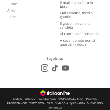
Il mattino ha l'oro in
Cuore
bocca
Amici
Mal comune, mezzo
Bene
gaudio
Il gioco non vale la
candela
Al cuor non si comanda
A caval donato non si
guarda in bocca
Seguici su
LIBERO
VIRGILIO
PAGINEGIALLE
PAGINEGIALLE SHOP
PGCASA
PAGINEBIANCHE
TUTTOCITTÀ
DILEI
SIVIAGGIA
QUIFINANZA
BUONISSIMO
SUPEREVA