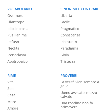
VOCABOLARIO
SINONIMI E CONTRARI
Ossimoro
Libertà
Filantropo
Facile
Idiosincrasia
Pragmatico
Pusillanime
Conoscenza
Refuso
Riassunto
Neofita
Paradigma
Iconoclasta
Gioia
Apotropaico
Tristezza
RIME
PROVERBI
Vita
La verità vien sempre a
galla
Sole
Uomo avvisato, mezzo
Casa
salvato
Mare
Una rondine non fa
primavera
Amore