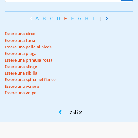
A
B
C
D
E
F
G
H
I
J
K
L
M
N
Essere una circe
Essere una furia
Essere una palla al piede
Essere una piaga
Essere una primula rossa
Essere una sfinge
Essere una sibilla
Essere una spina nel fianco
Essere una venere
Essere una volpe
‹
2 di 2