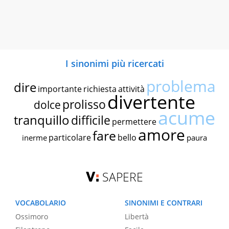
I sinonimi più ricercati
problema
dire
importante
richiesta
attività
divertente
prolisso
dolce
acume
tranquillo
difficile
permettere
amore
fare
particolare
bello
inerme
paura
SAPERE
VOCABOLARIO
SINONIMI E CONTRARI
Ossimoro
Libertà