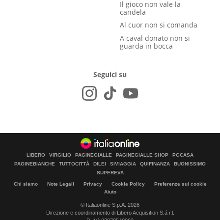
Il gioco non vale la
candela
Al cuor non si comanda
A caval donato non si
guarda in bocca
Seguici su
LIBERO
VIRGILIO
PAGINEGIALLE
PAGINEGIALLE SHOP
PGCASA
PAGINEBIANCHE
TUTTOCITTÀ
DILEI
SIVIAGGIA
QUIFINANZA
BUONISSIMO
SUPEREVA
Chi siamo
Note Legali
Privacy
Cookie Policy
Preferenze sui cookie
Aiuto
© Italiaonline S.p.A. 2026
Direzione e coordinamento di Libero Acquisition S.á r.l.