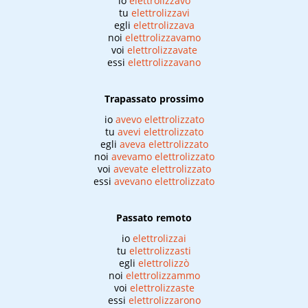
io
elettrolizzavo
tu
elettrolizzavi
egli
elettrolizzava
noi
elettrolizzavamo
voi
elettrolizzavate
essi
elettrolizzavano
Trapassato prossimo
io
avevo elettrolizzato
tu
avevi elettrolizzato
egli
aveva elettrolizzato
noi
avevamo elettrolizzato
voi
avevate elettrolizzato
essi
avevano elettrolizzato
Passato remoto
io
elettrolizzai
tu
elettrolizzasti
egli
elettrolizzò
noi
elettrolizzammo
voi
elettrolizzaste
essi
elettrolizzarono