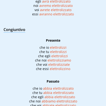
egli
avrà elettrolizzato
noi
avremo elettrolizzato
voi
avrete elettrolizzato
essi
avranno elettrolizzato
Congiuntivo
Presente
che io
elettrolizzi
che tu
elettrolizzi
che egli
elettrolizzi
che noi
elettrolizziamo
che voi
elettrolizziate
che essi
elettrolizzino
Passato
che io
abbia elettrolizzato
che tu
abbia elettrolizzato
che egli
abbia elettrolizzato
che noi
abbiamo elettrolizzato
che voi
abbiate elettrolizzato