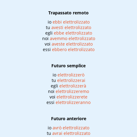
Trapassato remoto
io
ebbi elettrolizzato
tu
avesti elettrolizzato
egli
ebbe elettrolizzato
noi
avemmo elettrolizzato
voi
aveste elettrolizzato
essi
ebbero elettrolizzato
Futuro semplice
io
elettrolizzerò
tu
elettrolizzerai
egli
elettrolizzerà
noi
elettrolizzeremo
voi
elettrolizzerete
essi
elettrolizzeranno
Futuro anteriore
io
avrò elettrolizzato
tu
avrai elettrolizzato