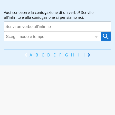
Vuoi conoscere la coniugazione di un verbo? Scrivilo
all'infinito e alla coniugazione ci pensiamo noi.
A
B
C
D
E
F
G
H
I
J
K
L
M
N