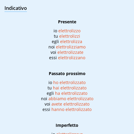
Indicativo
Presente
io
elettrolizzo
tu
elettrolizzi
egli
elettrolizza
noi
elettrolizziamo
voi
elettrolizzate
essi
elettrolizzano
Passato prossimo
io
ho elettrolizzato
tu
hai elettrolizzato
egli
ha elettrolizzato
noi
abbiamo elettrolizzato
voi
avete elettrolizzato
essi
hanno elettrolizzato
Imperfetto