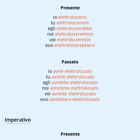
Presente
io
elettrolizzerei
tu
elettrolizzeresti
egli
elettrolizzerebbe
noi
elettrolizzeremmo
voi
elettrolizzereste
essi
elettrolizzerebbero
Passato
io
avrei elettrolizzato
tu
avresti elettrolizzato
egli
avrebbe elettrolizzato
noi
avremmo elettrolizzato
voi
avreste elettrolizzato
essi
avrebbero elettrolizzato
Imperativo
Presente