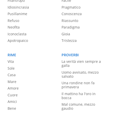
Filantropo
Facile
Idiosincrasia
Pragmatico
Pusillanime
Conoscenza
Refuso
Riassunto
Neofita
Paradigma
Iconoclasta
Gioia
Apotropaico
Tristezza
RIME
PROVERBI
Vita
La verità vien sempre a
galla
Sole
Uomo avvisato, mezzo
Casa
salvato
Mare
Una rondine non fa
primavera
Amore
Il mattino ha l'oro in
Cuore
bocca
Amici
Mal comune, mezzo
Bene
gaudio