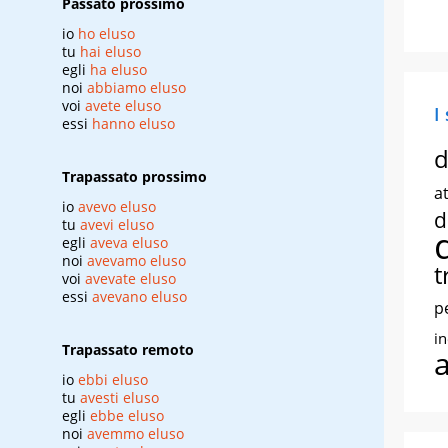
Passato prossimo
io
ho eluso
tu
hai eluso
egli
ha eluso
noi
abbiamo eluso
voi
avete eluso
I
essi
hanno eluso
d
Trapassato prossimo
at
io
avevo eluso
d
tu
avevi eluso
egli
aveva eluso
noi
avevamo eluso
t
voi
avevate eluso
essi
avevano eluso
p
i
Trapassato remoto
io
ebbi eluso
tu
avesti eluso
egli
ebbe eluso
noi
avemmo eluso