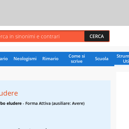
Come si
Strum
ario
Neologismi
Rimario
Scuola
scrive
Uti
ludere
erbo eludere
- Forma Attiva (ausiliare: Avere)