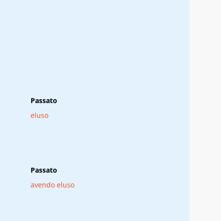
Passato
eluso
Passato
avendo eluso