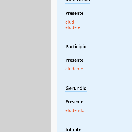
Presente
eludi
eludete
Participio
Presente
eludente
Gerundio
Presente
eludendo
Infinito