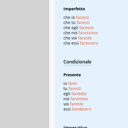
Imperfetto
che io
facessi
che tu
facessi
che egli
facesse
che noi
facessimo
che voi
faceste
che essi
facessero
Condizionale
Presente
io
farei
tu
faresti
egli
farebbe
noi
faremmo
voi
fareste
essi
farebbero
Imperativo