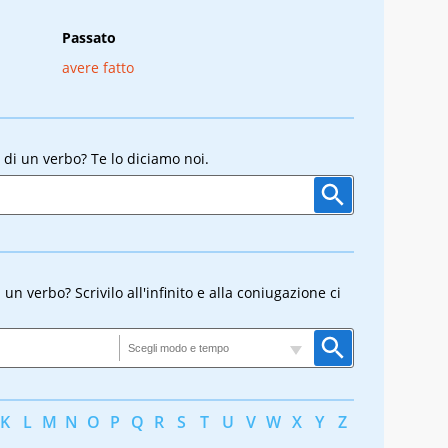
Passato
avere fatto
 di un verbo? Te lo diciamo noi.
n verbo? Scrivilo all'infinito e alla coniugazione ci
K
L
M
N
O
P
Q
R
S
T
U
V
W
X
Y
Z