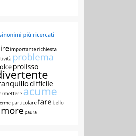
 sinonimi più ricercati
ire
importante
richiesta
problema
tività
prolisso
olce
divertente
ranquillo
difficile
acume
ermettere
fare
particolare
bello
nerme
amore
paura