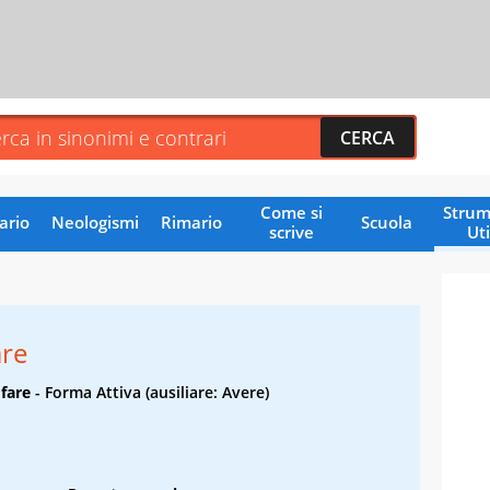
Come si
Strum
ario
Neologismi
Rimario
Scuola
scrive
Uti
are
 fare
- Forma Attiva (ausiliare: Avere)