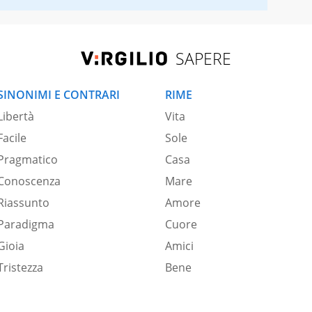
SAPERE
SINONIMI E CONTRARI
RIME
Libertà
Vita
Facile
Sole
Pragmatico
Casa
Conoscenza
Mare
Riassunto
Amore
Paradigma
Cuore
Gioia
Amici
Tristezza
Bene