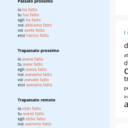
Passato prossimo
io
ho fatto
tu
hai fatto
egli
ha fatto
noi
abbiamo fatto
voi
avete fatto
I
essi
hanno fatto
d
Trapassato prossimo
at
io
avevo fatto
d
tu
avevi fatto
egli
aveva fatto
noi
avevamo fatto
t
voi
avevate fatto
essi
avevano fatto
p
i
Trapassato remoto
io
ebbi fatto
tu
avesti fatto
egli
ebbe fatto
noi
avemmo fatto