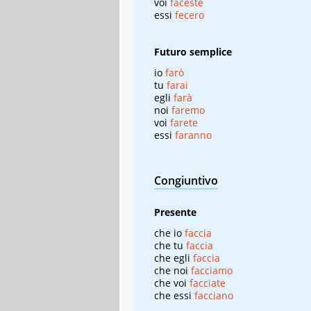
voi
faceste
essi
fecero
Futuro semplice
io
farò
tu
farai
egli
farà
noi
faremo
voi
farete
essi
faranno
Congiuntivo
Presente
che io
faccia
che tu
faccia
che egli
faccia
che noi
facciamo
che voi
facciate
che essi
facciano