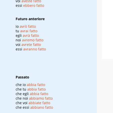
voi
aveste fatto
essi
ebbero fatto
Futuro anteriore
io
avrò fatto
tu
avrai fatto
egli
avrà fatto
noi
avremo fatto
voi
avrete fatto
essi
avranno fatto
Passato
che io
abbia fatto
che tu
abbia fatto
che egli
abbia fatto
che noi
abbiamo fatto
che voi
abbiate fatto
che essi
abbiano fatto