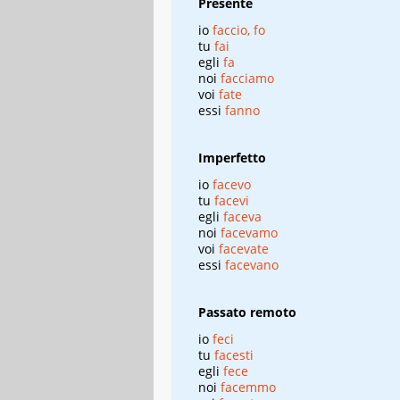
Presente
io
faccio, fo
tu
fai
egli
fa
noi
facciamo
voi
fate
essi
fanno
Imperfetto
io
facevo
tu
facevi
egli
faceva
noi
facevamo
voi
facevate
essi
facevano
Passato remoto
io
feci
tu
facesti
egli
fece
noi
facemmo