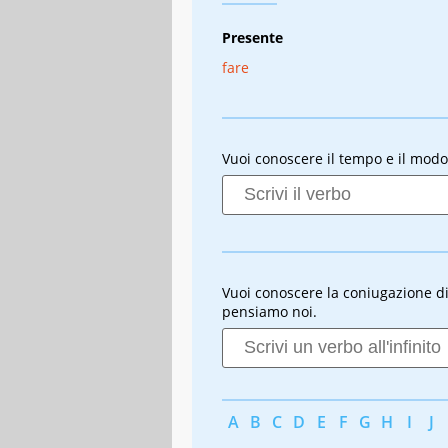
Presente
fare
Vuoi conoscere il tempo e il modo
Vuoi conoscere la coniugazione di u
pensiamo noi.
A
B
C
D
E
F
G
H
I
J