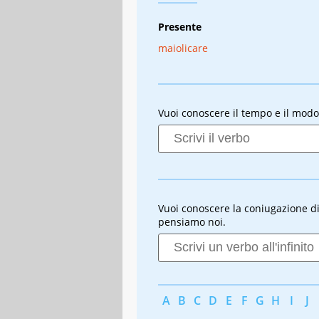
Presente
maiolicare
Vuoi conoscere il tempo e il modo
Vuoi conoscere la coniugazione di u
pensiamo noi.
A
B
C
D
E
F
G
H
I
J