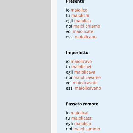
Presente
io
maiolico
tu
maiolichi
egli
maiolica
noi
maiolichiamo
voi
maiolicate
essi
maiolicano
Imperfetto
io
maiolicavo
tu
maiolicavi
egli
maiolicava
noi
maiolicavamo
voi
maiolicavate
essi
maiolicavano
Passato remoto
io
maiolicai
tu
maiolicasti
egli
maiolicò
noi
maiolicammo