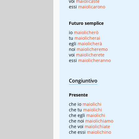
voi
maiolicaste
essi
maiolicarono
Futuro semplice
io
maiolicherò
tu
maiolicherai
egli
maiolicherà
noi
maiolicheremo
voi
maiolicherete
essi
maiolicheranno
Congiuntivo
Presente
che io
maiolichi
che tu
maiolichi
che egli
maiolichi
che noi
maiolichiamo
che voi
maiolichiate
che essi
maiolichino