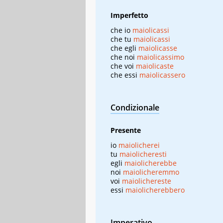
Imperfetto
che io
maiolicassi
che tu
maiolicassi
che egli
maiolicasse
che noi
maiolicassimo
che voi
maiolicaste
che essi
maiolicassero
Condizionale
Presente
io
maiolicherei
tu
maiolicheresti
egli
maiolicherebbe
noi
maiolicheremmo
voi
maiolichereste
essi
maiolicherebbero
Imperativo