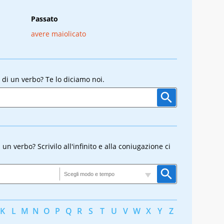
Passato
avere maiolicato
 di un verbo? Te lo diciamo noi.
n verbo? Scrivilo all'infinito e alla coniugazione ci
K
L
M
N
O
P
Q
R
S
T
U
V
W
X
Y
Z