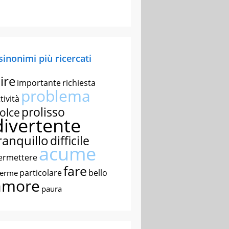
 sinonimi più ricercati
ire
importante
richiesta
problema
tività
prolisso
olce
divertente
ranquillo
difficile
acume
ermettere
fare
particolare
bello
nerme
amore
paura