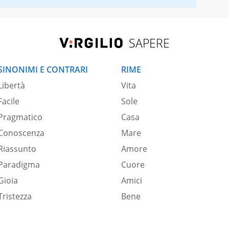
SAPERE
SINONIMI E CONTRARI
RIME
Libertà
Vita
Facile
Sole
Pragmatico
Casa
Conoscenza
Mare
Riassunto
Amore
Paradigma
Cuore
Gioia
Amici
Tristezza
Bene