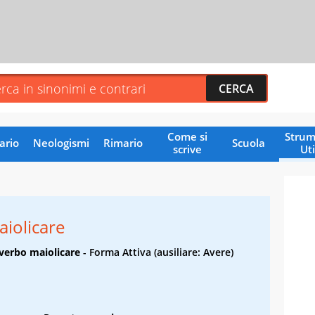
Come si
Strum
ario
Neologismi
Rimario
Scuola
scrive
Uti
iolicare
l verbo maiolicare
- Forma Attiva (ausiliare: Avere)