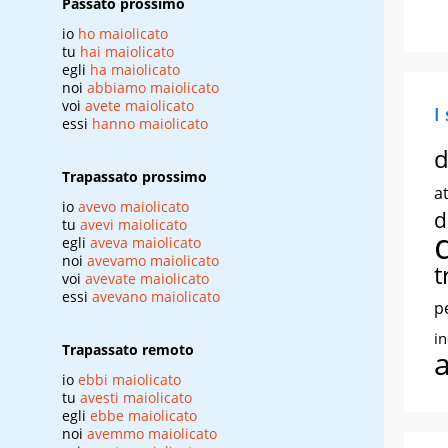
Passato prossimo
io
ho maiolicato
tu
hai maiolicato
egli
ha maiolicato
noi
abbiamo maiolicato
voi
avete maiolicato
I
essi
hanno maiolicato
d
Trapassato prossimo
at
io
avevo maiolicato
d
tu
avevi maiolicato
egli
aveva maiolicato
noi
avevamo maiolicato
t
voi
avevate maiolicato
essi
avevano maiolicato
p
i
Trapassato remoto
io
ebbi maiolicato
tu
avesti maiolicato
egli
ebbe maiolicato
noi
avemmo maiolicato