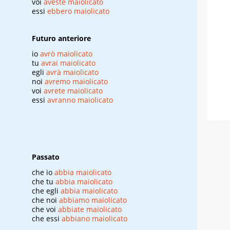
voi
aveste maiolicato
essi
ebbero maiolicato
Futuro anteriore
io
avrò maiolicato
tu
avrai maiolicato
egli
avrà maiolicato
noi
avremo maiolicato
voi
avrete maiolicato
essi
avranno maiolicato
Passato
che io
abbia maiolicato
che tu
abbia maiolicato
che egli
abbia maiolicato
che noi
abbiamo maiolicato
che voi
abbiate maiolicato
che essi
abbiano maiolicato