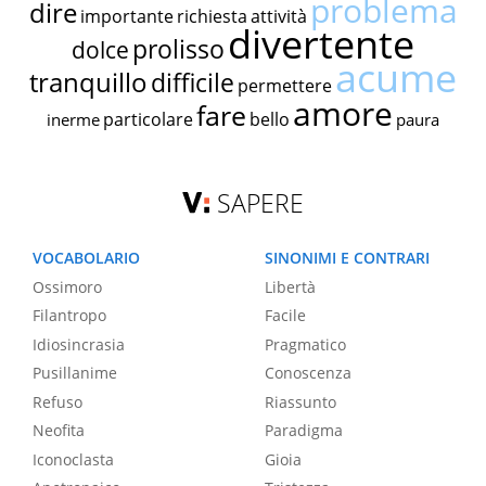
problema
dire
importante
richiesta
attività
divertente
prolisso
dolce
acume
tranquillo
difficile
permettere
amore
fare
particolare
bello
inerme
paura
SAPERE
VOCABOLARIO
SINONIMI E CONTRARI
Ossimoro
Libertà
Filantropo
Facile
Idiosincrasia
Pragmatico
Pusillanime
Conoscenza
Refuso
Riassunto
Neofita
Paradigma
Iconoclasta
Gioia