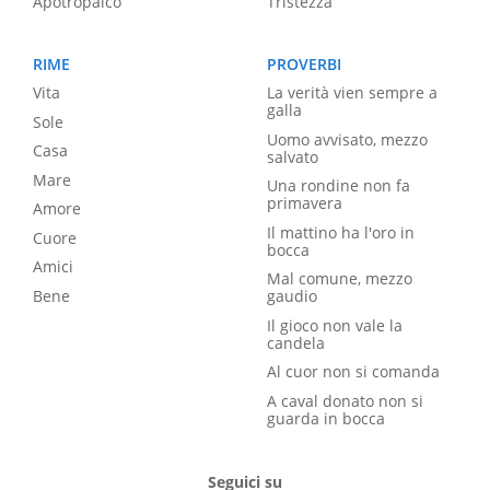
Apotropaico
Tristezza
RIME
PROVERBI
Vita
La verità vien sempre a
galla
Sole
Uomo avvisato, mezzo
Casa
salvato
Mare
Una rondine non fa
primavera
Amore
Il mattino ha l'oro in
Cuore
bocca
Amici
Mal comune, mezzo
Bene
gaudio
Il gioco non vale la
candela
Al cuor non si comanda
A caval donato non si
guarda in bocca
Seguici su