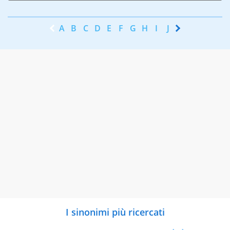
A
B
C
D
E
F
G
H
I
J
K
L
M
N
I sinonimi più ricercati