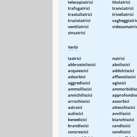
telecopiatrici
titolatrici
trafugatrici
tranciatrici
trastullatrici
trivellatrici
truciolatrici
vagheggiatri
ventilatrici
videoamatric
zincatrici
Verbi
lastrici
nutrici
abbrustoliscici
aboliscici
acquiescici
addolciscici
adsorbici
affievoliscici
aggrediscici
agiscici
ammolliscici
ammorbidisc
annichiliscici
approfondisc
arrochiscici
assorbici
astraici
attecchiscici
auliscici
avviliscici
benedicici
bianchiscici
brandiscici
candiscici
concrescici
condiscici