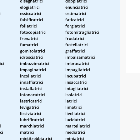
disegnatrici
doppiatrici
elogiatrici
enunciatrici
i
essiccatrici
estimatrici
falsificatrici
faticatrici
follatrici
forgiatrici
fotocopiatrici
fotomitragliatrici
i
frenatrici
frodatrici
fumatrici
fustellatrici
gomitolatrici
graffatrici
idrosciatrici
imbalsamatrici
ici
imbozzimatrici
imbracatrici
impaginatrici
impagliatrici
incollatrici
incubatrici
innaffiatrici
insaccatrici
installatrici
intagliatrici
i
intonacatrici
isolatrici
lastricatrici
latrici
levigatrici
limatrici
lisciviatrici
livellatrici
lubrificatrici
lucidatrici
i
marchiatrici
martellatrici
ci
matrici
mediatrici
i
mietitrebbiatrici
miniatrici