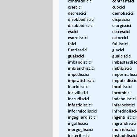
contraddicici
contraffaici
crescici
cuocici
decrescici
demoliscici
disobbediscici
dispiacici
disubbidiscici
elargiscici
escici
escrescici
esordiscici
estorcici
faici
falliscici
fuoriescici
giacici
guaiscici
gualciscici
imbandiscici
imbastardisc
imbianchiscici
imbibiscici
impediscici
impermalisci
impratichiscici
imputridiscic
inaridiscici
incalliscici
inciviliscici
incombici
incrudiscici
indeboliscici
infastidiscici
inferociscici
informicoliscici
infreddolisci
ingagliardiscici
ingentiliscici
ingoffiscici
ingrandiscici
inorgogliscici
inorridiscici
insteriliscici
instupidiscici