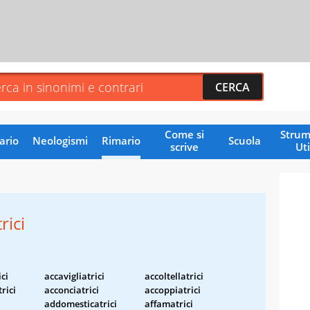
Come si
Strum
ario
Neologismi
Rimario
Scuola
scrive
Uti
rici
ci
accavigliatrici
accoltellatrici
rici
acconciatrici
accoppiatrici
addomesticatrici
affamatrici