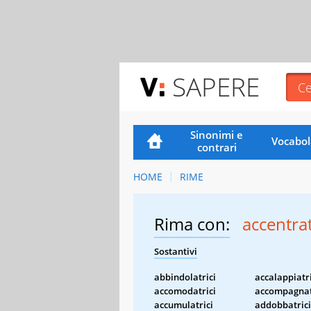
SAPERE
Sinonimi e
Vocabol
contrari
HOME
RIME
Rima con:
accentrat
Sostantivi
abbindolatrici
accalappiatri
accomodatrici
accompagnat
accumulatrici
addobbatrici