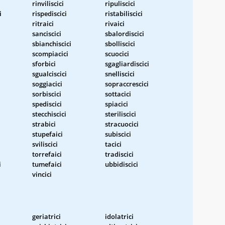
rinviliscici
ripuliscici
i
rispediscici
ristabiliscici
ritraici
rivaici
sanciscici
sbalordiscici
sbianchiscici
sbolliscici
scompiacici
scuocici
sforbici
sgagliardiscici
sgualciscici
snelliscici
soggiacici
sopraccrescici
sorbiscici
sottacici
spediscici
spiacici
stecchiscici
steriliscici
strabici
stracuocici
stupefaici
subiscici
sviliscici
tacici
torrefaici
tradiscici
i
tumefaici
ubbidiscici
vincici
geriatrici
idolatrici