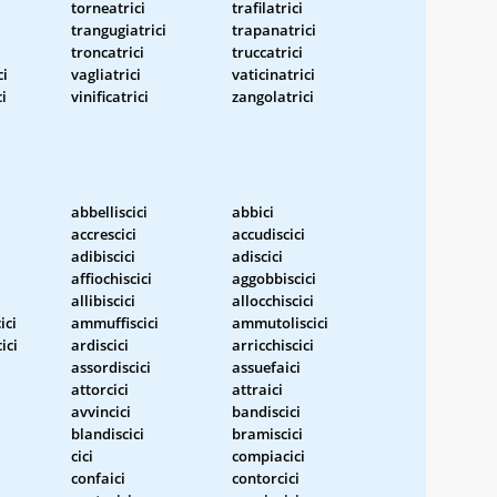
torneatrici
trafilatrici
trangugiatrici
trapanatrici
troncatrici
truccatrici
ci
vagliatrici
vaticinatrici
i
vinificatrici
zangolatrici
abbelliscici
abbici
accrescici
accudiscici
adibiscici
adiscici
affiochiscici
aggobbiscici
allibiscici
allocchiscici
ici
ammuffiscici
ammutoliscici
ici
ardiscici
arricchiscici
assordiscici
assuefaici
attorcici
attraici
avvincici
bandiscici
blandiscici
bramiscici
cici
compiacici
confaici
contorcici