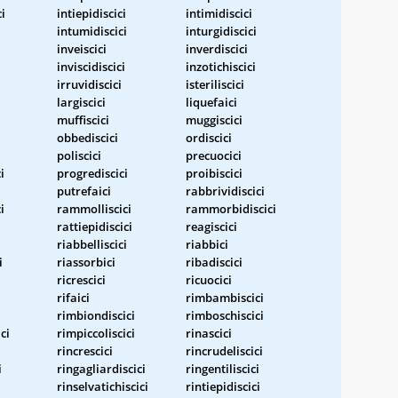
ci
intiepidiscici
intimidiscici
intumidiscici
inturgidiscici
inveiscici
inverdiscici
inviscidiscici
inzotichiscici
irruvidiscici
isteriliscici
largiscici
liquefaici
muffiscici
muggiscici
obbediscici
ordiscici
poliscici
precuocici
i
progrediscici
proibiscici
putrefaici
rabbrividiscici
i
rammolliscici
rammorbidiscici
rattiepidiscici
reagiscici
riabbelliscici
riabbici
i
riassorbici
ribadiscici
ricrescici
ricuocici
rifaici
rimbambiscici
rimbiondiscici
rimboschiscici
ci
rimpiccoliscici
rinascici
rincrescici
rincrudeliscici
i
ringagliardiscici
ringentiliscici
rinselvatichiscici
rintiepidiscici