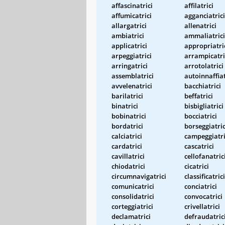
affascinatrici
affilatrici
affumicatrici
agganciatrici
allargatrici
allenatrici
ambiatrici
ammaliatrici
applicatrici
appropriatri
arpeggiatrici
arrampicatri
arringatrici
arrotolatrici
assemblatrici
autoinnaffiat
avvelenatrici
bacchiatrici
barilatrici
beffatrici
binatrici
bisbigliatrici
bobinatrici
bocciatrici
bordatrici
borseggiatric
calciatrici
campeggiatri
cardatrici
cascatrici
cavillatrici
cellofanatric
chiodatrici
cicatrici
circumnavigatrici
classificatrici
comunicatrici
conciatrici
consolidatrici
convocatrici
corteggiatrici
crivellatrici
declamatrici
defraudatric