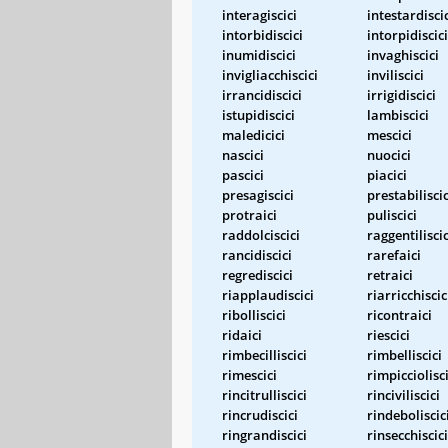
interagiscici
intestardisci
intorbidiscici
intorpidiscici
inumidiscici
invaghiscici
invigliacchiscici
inviliscici
irrancidiscici
irrigidiscici
istupidiscici
lambiscici
maledicici
mescici
nascici
nuocici
pascici
piacici
presagiscici
prestabiliscic
protraici
puliscici
raddolciscici
raggentiliscic
rancidiscici
rarefaici
regrediscici
retraici
riapplaudiscici
riarricchiscic
ribolliscici
ricontraici
ridaici
riescici
rimbecilliscici
rimbelliscici
rimescici
rimpicciolisci
rincitrulliscici
rinciviliscici
rincrudiscici
rindeboliscic
ringrandiscici
rinsecchiscici