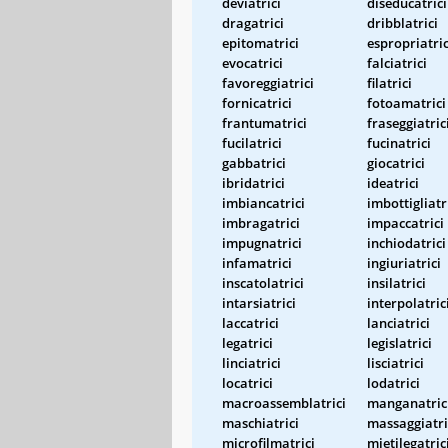
deviatrici
diseducatrici
dragatrici
dribblatrici
epitomatrici
espropriatric
evocatrici
falciatrici
favoreggiatrici
filatrici
fornicatrici
fotoamatrici
frantumatrici
fraseggiatric
fucilatrici
fucinatrici
gabbatrici
giocatrici
ibridatrici
ideatrici
imbiancatrici
imbottigliatr
imbragatrici
impaccatrici
impugnatrici
inchiodatrici
infamatrici
ingiuriatrici
inscatolatrici
insilatrici
intarsiatrici
interpolatric
laccatrici
lanciatrici
legatrici
legislatrici
linciatrici
lisciatrici
locatrici
lodatrici
macroassemblatrici
manganatric
maschiatrici
massaggiatri
microfilmatrici
mietilegatric