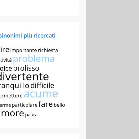
 sinonimi più ricercati
ire
importante
richiesta
problema
tività
prolisso
olce
divertente
ranquillo
difficile
acume
ermettere
fare
particolare
bello
nerme
amore
paura