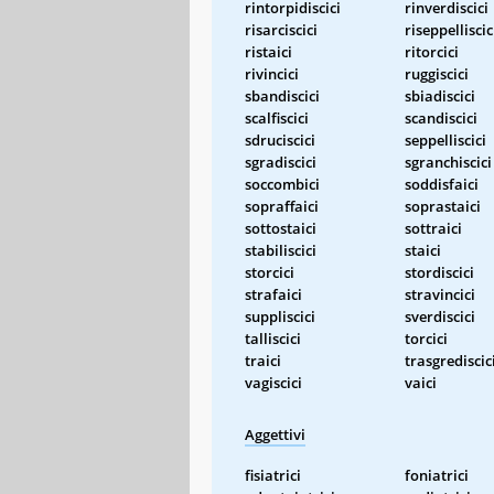
rintorpidiscici
rinverdiscici
risarciscici
riseppelliscic
ristaici
ritorcici
rivincici
ruggiscici
sbandiscici
sbiadiscici
scalfiscici
scandiscici
sdruciscici
seppelliscici
sgradiscici
sgranchiscici
soccombici
soddisfaici
sopraffaici
soprastaici
sottostaici
sottraici
stabiliscici
staici
storcici
stordiscici
strafaici
stravincici
suppliscici
sverdiscici
talliscici
torcici
traici
trasgrediscic
vagiscici
vaici
Aggettivi
fisiatrici
foniatrici