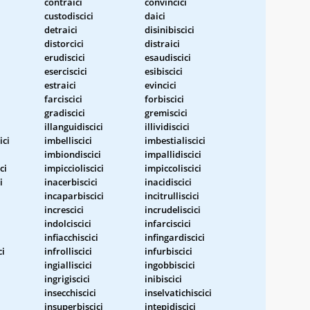
contraici
convincici
custodiscici
daici
detraici
disinibiscici
distorcici
distraici
erudiscici
esaudiscici
eserciscici
esibiscici
estraici
evincici
farciscici
forbiscici
gradiscici
gremiscici
illanguidiscici
illividiscici
ici
imbelliscici
imbestialiscici
imbiondiscici
impallidiscici
ci
impiccioliscici
impiccoliscici
i
inacerbiscici
inacidiscici
incaparbiscici
incitrulliscici
increscici
incrudeliscici
indolciscici
infarciscici
infiacchiscici
infingardiscici
ci
infrolliscici
infurbiscici
ingialliscici
ingobbiscici
ingrigiscici
inibiscici
insecchiscici
inselvatichiscici
insuperbiscici
intepidiscici