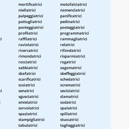
mortificatrici
motofalciatrici
niellatrici
nomenclatrici
palpeggiatrici
panificatrici
pattugliatrici
pedinatrici
i
ponteggiatrici
posteggiatrici
profilatrici
programmatrici
i
raffilatrici
rammagliatrici
raviolatrici
relatrici
ricercatrici
rifondatrici
rimondatrici
risparmiatrici
rocciatrici
rogatrici
sabbiatrici
sagomatrici
sbafatrici
sbeffeggiatrici
scarificatrici
schedatrici
scoiatrici
scrematrici
ci
senatrici
seviziatrici
sgusciatrici
slamatrici
i
smielatrici
sodatrici
sorvolatrici
spalatrici
spaziatrici
spillatrici
stampigliatrici
stuccatrici
tabulatrici
taglieggiatrici