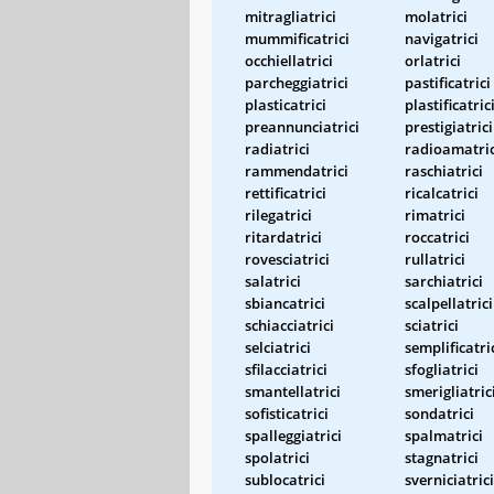
mitragliatrici
molatrici
mummificatrici
navigatrici
occhiellatrici
orlatrici
parcheggiatrici
pastificatrici
plasticatrici
plastificatric
preannunciatrici
prestigiatrici
radiatrici
radioamatric
rammendatrici
raschiatrici
rettificatrici
ricalcatrici
rilegatrici
rimatrici
ritardatrici
roccatrici
rovesciatrici
rullatrici
salatrici
sarchiatrici
sbiancatrici
scalpellatrici
schiacciatrici
sciatrici
selciatrici
semplificatri
sfilacciatrici
sfogliatrici
smantellatrici
smerigliatric
sofisticatrici
sondatrici
spalleggiatrici
spalmatrici
spolatrici
stagnatrici
sublocatrici
sverniciatrici