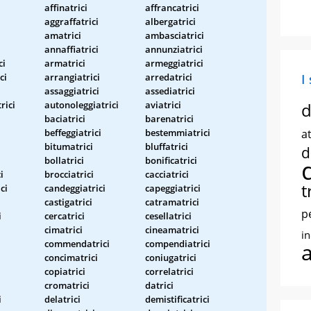
affinatrici
affrancatrici
aggraffatrici
albergatrici
amatrici
ambasciatrici
annaffiatrici
annunziatrici
ci
armatrici
armeggiatrici
ci
arrangiatrici
arredatrici
I
assaggiatrici
assediatrici
rici
autonoleggiatrici
aviatrici
d
baciatrici
barenatrici
beffeggiatrici
bestemmiatrici
at
bitumatrici
bluffatrici
d
bollatrici
bonificatrici
i
brocciatrici
cacciatrici
t
ci
candeggiatrici
capeggiatrici
castigatrici
catramatrici
p
i
cercatrici
cesellatrici
cimatrici
cineamatrici
i
commendatrici
compendiatrici
concimatrici
coniugatrici
copiatrici
correlatrici
cromatrici
datrici
i
delatrici
demistificatrici