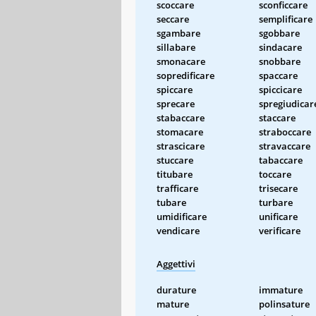
scoccare
sconficcare
seccare
semplificare
sgambare
sgobbare
sillabare
sindacare
smonacare
snobbare
sopredificare
spaccare
spiccare
spiccicare
sprecare
spregiudicar
stabaccare
staccare
stomacare
straboccare
strascicare
stravaccare
stuccare
tabaccare
titubare
toccare
trafficare
trisecare
tubare
turbare
umidificare
unificare
vendicare
verificare
Aggettivi
durature
immature
mature
polinsature