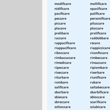
modificare
mollificare
nidificare
opacificare
pacificare
palificare
peccare
personificar
piccare
piluccare
placare
placcare
prelibare
prolificare
raccare
raddobbare
rappacificare
recare
riappacificare
riappiccicare
riboccare
riconficcare
rimbacuccare
rimbeccare
rimedicare
rinsaccare
ripeccare
ripiombare
riseccare
riserbare
riturbare
riunificare
rombare
rubare
salificare
saltabeccare
sbarbare
sbarbificare
sbiecare
sbloccare
sbreccare
scarificare
schioccare
sciabicare