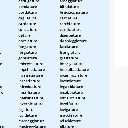
asciugature
assaggiature
bendature
blindature
bordature
bruciacchiature
cagliature
calciature
cardature
cerchiature
conciature
corniciature
dature
diserbature
docciature
doppieggiature
fangature
fasciature
e
forgiature
frangiature
gonfiature
graffature
re
imbrecciature
imbrigliature
impellicciature
impiallacciature
incamiciature
incannicciature
incocciature
incordature
e
infreddature
ingabbiature
re
innaffiature
insabbiature
interlineature
intralicciature
inverniciature
inzolfature
legature
levigature
lucidature
macchiature
massaggiature
mischiature
re
mostreggiature
oliature