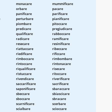
monacare
mummificare
orbare
pacare
panificare
parificare
e
perturbare
pianificare
piombare
pitoccare
predicare
pregiudicare
qualificare
rabboccare
radicare
ramificare
resecare
resinificare
riattaccare
ribeccare
riedificare
rificcare
rimboccare
rimbombare
rintoccare
rintonacare
riqualificare
risecare
ristuccare
ritoccare
rivendicare
riverificare
saccarificare
sacrificare
saponificare
sbaraccare
sbeccare
sbiascicare
sboccare
sbracare
scarnificare
scerbare
scialbare
scioccare