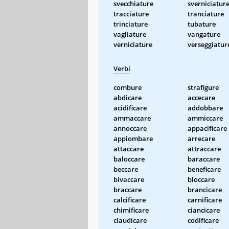
svecchiature
sverniciatur
tracciature
tranciature
trinciature
tubature
vagliature
vangature
verniciature
verseggiatur
Verbi
combure
strafigure
abdicare
accecare
acidificare
addobbare
ammaccare
ammiccare
annoccare
appacificare
appiombare
arrecare
attaccare
attraccare
baloccare
baraccare
beccare
beneficare
bivaccare
bloccare
braccare
brancicare
calcificare
carnificare
chimificare
ciancicare
claudicare
codificare