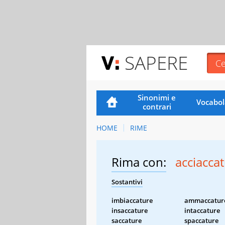
SAPERE
Sinonimi e
Vocabol
contrari
HOME
RIME
Rima con:
acciacca
Sostantivi
imbiaccature
ammaccatur
insaccature
intaccature
saccature
spaccature