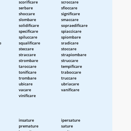
scorificare
scroccare
serbare
sfioccare
shoccare
significare
slombare
smaccare
solidificare
sopraedificare
specificare
spiaccicare
spiluccare
spiombare
e
squalificare
sradicare
steccare
stoccare
straccare
strapiombare
strombare
struccare
taroccare
tempificare
tonificare
traboccare
trombare
truccare
ubicare
ubriacare
vacare
vanificare
vinificare
insature
ipersature
premature
sature