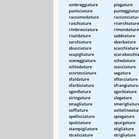
ombreggiature
piegature
pomiciature
punteggiatu
raccomodature
racconciatur
raschiature
ricerchiature
rimbrecciature
rimondature
risaldature
sabbiature
sarchiature
sbarbature
sbucciature
scacchiature
scapigliature
scarabocchia
sceneggiature
schedature
schiodature
scocciature
scortecciature
segature
sfaldature
sfilacciature
sforbiciature
sfrangiature
sgonfiature
sgorbiature
siringature
slegature
smagliature
smerigliatur
soffiature
sottolineatu
spellicciature
spiegature
spulciature
spurgature
stampigliature
stigliature
straliciature
strigliature