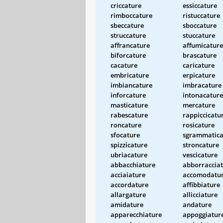
criccature
essiccature
rimboccature
ristuccature
sbeccature
sboccature
struccature
stuccature
affrancature
affumicature
biforcature
brascature
cacature
caricature
embricature
erpicature
imbiancature
imbracature
inforcature
intonacature
masticature
mercature
rabescature
rappiccicatu
roncature
rosicature
sfocature
sgrammatica
spizzicature
stroncature
ubriacature
vescicature
abbacchiature
abborraccia
acciaiature
accomodatu
accordature
affibbiature
allargature
allicciature
amidature
andature
apparecchiature
appoggiatur