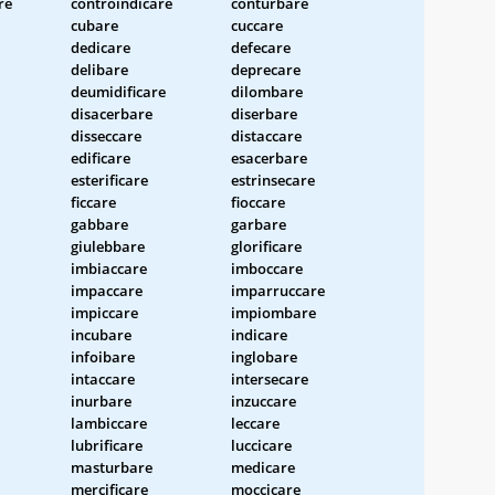
re
controindicare
conturbare
cubare
cuccare
dedicare
defecare
delibare
deprecare
deumidificare
dilombare
disacerbare
diserbare
disseccare
distaccare
edificare
esacerbare
esterificare
estrinsecare
ficcare
fioccare
gabbare
garbare
giulebbare
glorificare
imbiaccare
imboccare
impaccare
imparruccare
impiccare
impiombare
incubare
indicare
infoibare
inglobare
intaccare
intersecare
inurbare
inzuccare
lambiccare
leccare
lubrificare
luccicare
masturbare
medicare
mercificare
moccicare