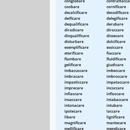
conglobare
contrattacca
coobare
cornificare
decalcificare
decodificare
deificare
delegificare
dequalificare
derubare
diradicare
diroccare
disqualificare
dissecare
disturbare
dolcificare
esemplificare
essiccare
eterificare
fiaccare
flambare
fluidificare
gelificare
giudicare
imbacuccare
imbeccare
imbracare
imbroccare
impasticcare
impataccare
imprecare
incoccare
infiaccare
infioccare
insaccare
intabaccare
intonacare
intubare
ipotecare
laccare
libare
lignificare
magnificare
mantecare
mellificare
mendicare