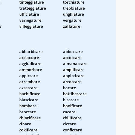
e
tinteggiature
torchiature
tratteggiature
trebbiature
ufficiature
unghiature
variegature
vergature
e
villeggiature
zaffature
abbarbicare
abboccare
acciaccare
accoccare
aggiudicare
almanaccare
ammorbare
amplificare
appiccare
appiccicare
arrembare
arroccare
azzeccare
bacare
barbificare
battibeccare
biascicare
bisecare
bombare
bonificare
broccare
cacare
chiarificare
chilificare
cibare
ciccare
cokificare
conficcare