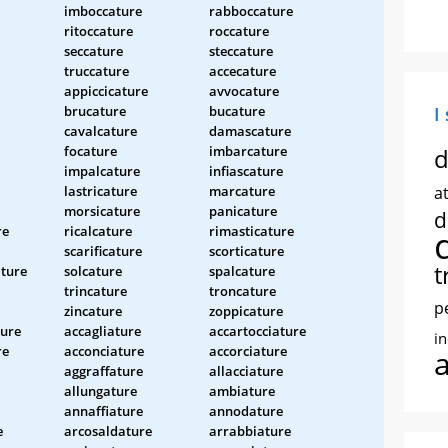
imboccature
rabboccature
ritoccature
roccature
seccature
steccature
truccature
accecature
appiccicature
avvocature
brucature
bucature
I
cavalcature
damascature
focature
imbarcature
d
impalcature
infiascature
lastricature
marcature
at
morsicature
panicature
d
re
ricalcature
rimasticature
scarificature
scorticature
t
ture
solcature
spalcature
trincature
troncature
p
zincature
zoppicature
ture
accagliature
accartocciature
i
re
acconciature
accorciature
aggraffature
allacciature
allungature
ambiature
annaffiature
annodature
e
arcosaldature
arrabbiature