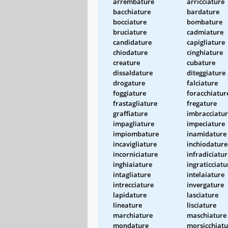
arrembature
arricciature
bacchiature
bardature
bocciature
bombature
bruciature
cadmiature
candidature
capigliature
chiodature
cinghiature
creature
cubature
dissaldature
diteggiature
drogature
falciature
foggiature
foracchiatur
frastagliature
fregature
graffiature
imbracciatu
impagliature
impeciature
impiombature
inamidature
incavigliature
inchiodature
incorniciature
infradiciatur
inghiaiature
ingraticciatu
intagliature
intelaiature
intrecciature
invergature
lapidature
lasciature
lineature
lisciature
marchiature
maschiature
mondature
morsicchiatu