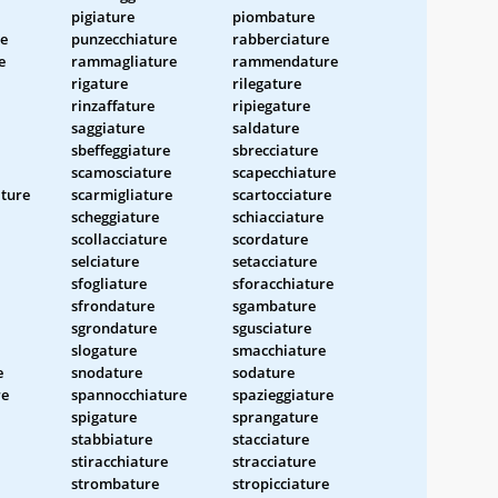
pigiature
piombature
re
punzecchiature
rabberciature
e
rammagliature
rammendature
rigature
rilegature
rinzaffature
ripiegature
saggiature
saldature
sbeffeggiature
sbrecciature
scamosciature
scapecchiature
ture
scarmigliature
scartocciature
scheggiature
schiacciature
scollacciature
scordature
selciature
setacciature
sfogliature
sforacchiature
sfrondature
sgambature
sgrondature
sgusciature
slogature
smacchiature
e
snodature
sodature
re
spannocchiature
spazieggiature
spigature
sprangature
stabbiature
stacciature
stiracchiature
stracciature
strombature
stropicciature