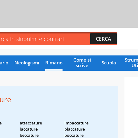
Come si
Strum
ario
Neologismi
Rimario
Scuola
scrive
Uti
ture
e
attaccature
impaccature
laccature
placcature
beccature
boccature