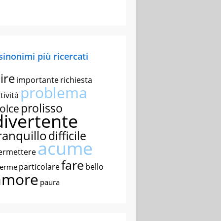
 sinonimi più ricercati
ire
importante
richiesta
problema
tività
prolisso
olce
divertente
ranquillo
difficile
acume
ermettere
fare
particolare
bello
nerme
amore
paura