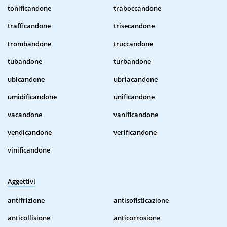
tonificandone
traboccandone
trafficandone
trisecandone
trombandone
truccandone
tubandone
turbandone
ubicandone
ubriacandone
umidificandone
unificandone
vacandone
vanificandone
vendicandone
verificandone
vinificandone
Aggettivi
antifrizione
antisofisticazione
anticollisione
anticorrosione