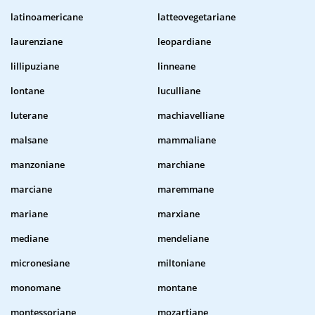
latinoamericane
latteovegetariane
laurenziane
leopardiane
lillipuziane
linneane
lontane
luculliane
luterane
machiavelliane
malsane
mammaliane
manzoniane
marchiane
marciane
maremmane
mariane
marxiane
mediane
mendeliane
micronesiane
miltoniane
monomane
montane
montessoriane
mozartiane