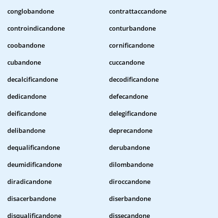
conglobandone
contrattaccandone
controindicandone
conturbandone
coobandone
cornificandone
cubandone
cuccandone
decalcificandone
decodificandone
dedicandone
defecandone
deificandone
delegificandone
delibandone
deprecandone
dequalificandone
derubandone
deumidificandone
dilombandone
diradicandone
diroccandone
disacerbandone
diserbandone
disqualificandone
dissecandone