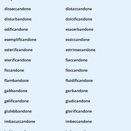
disseccandone
distaccandone
disturbandone
dolcificandone
edificandone
esacerbandone
esemplificandone
essiccandone
esterificandone
estrinsecandone
eterificandone
fiaccandone
ficcandone
fioccandone
flambandone
fluidificandone
gabbandone
garbandone
gelificandone
giudicandone
giulebbandone
glorificandone
imbacuccandone
imbeccandone