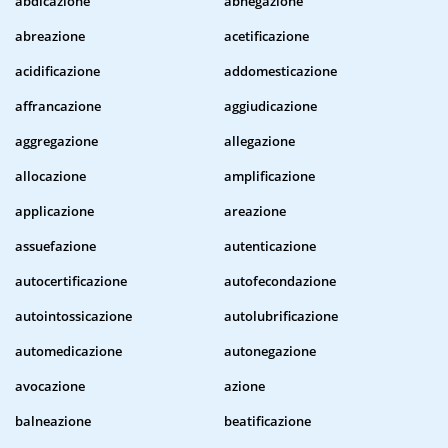
abdicazione
abnegazione
abreazione
acetificazione
acidificazione
addomesticazione
affrancazione
aggiudicazione
aggregazione
allegazione
allocazione
amplificazione
applicazione
areazione
assuefazione
autenticazione
autocertificazione
autofecondazione
autointossicazione
autolubrificazione
automedicazione
autonegazione
avocazione
azione
balneazione
beatificazione