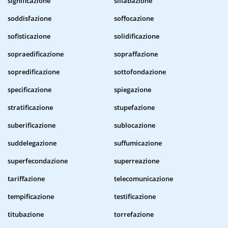
significazione
sillabazione
soddisfazione
soffocazione
sofisticazione
solidificazione
sopraedificazione
sopraffazione
sopredificazione
sottofondazione
specificazione
spiegazione
stratificazione
stupefazione
suberificazione
sublocazione
suddelegazione
suffumicazione
superfecondazione
superreazione
tariffazione
telecomunicazione
tempificazione
testificazione
titubazione
torrefazione