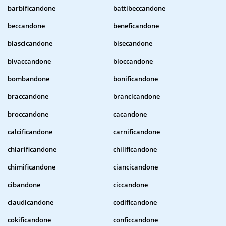
barbificandone
battibeccandone
beccandone
beneficandone
biascicandone
bisecandone
bivaccandone
bloccandone
bombandone
bonificandone
braccandone
brancicandone
broccandone
cacandone
calcificandone
carnificandone
chiarificandone
chilificandone
chimificandone
ciancicandone
cibandone
ciccandone
claudicandone
codificandone
cokificandone
conficcandone