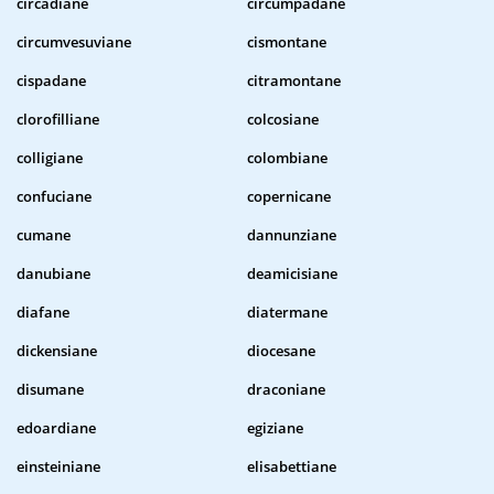
circadiane
circumpadane
circumvesuviane
cismontane
cispadane
citramontane
clorofilliane
colcosiane
colligiane
colombiane
confuciane
copernicane
cumane
dannunziane
danubiane
deamicisiane
diafane
diatermane
dickensiane
diocesane
disumane
draconiane
edoardiane
egiziane
einsteiniane
elisabettiane