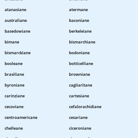
atanasiane
atermane
australiane
baconiane
basedowiane
berkeleiane
bimane
bismarchiane
bismarckiane
bodoniane
booleane
botticelliane
brasiliane
browniane
byroniane
cagliaritane
carinziane
cartesiane
cecoviane
cefalorachidiane
centroamericane
cesariane
chelleane
ciceroniane