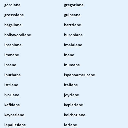
gordiane
gregoriane
grossolane
guineane
hegeliane
hertziane
hollywoodiane
huroniane
ibseniane
imalaiane
immane
inane
insane
inumane
inurbane
ispanoamericane
istriane
italiane
ivoriane
joyciane
kafkiane
kepleriane
keynesiane
kolchoziane
lapalissiane
lariane