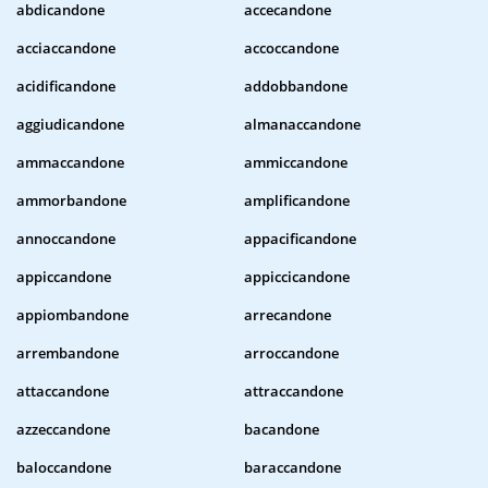
abdicandone
accecandone
acciaccandone
accoccandone
acidificandone
addobbandone
aggiudicandone
almanaccandone
ammaccandone
ammiccandone
ammorbandone
amplificandone
annoccandone
appacificandone
appiccandone
appiccicandone
appiombandone
arrecandone
arrembandone
arroccandone
attaccandone
attraccandone
azzeccandone
bacandone
baloccandone
baraccandone