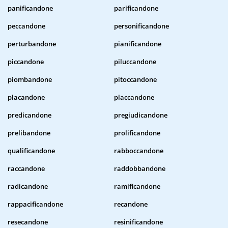
panificandone
parificandone
peccandone
personificandone
perturbandone
pianificandone
piccandone
piluccandone
piombandone
pitoccandone
placandone
placcandone
predicandone
pregiudicandone
prelibandone
prolificandone
qualificandone
rabboccandone
raccandone
raddobbandone
radicandone
ramificandone
rappacificandone
recandone
resecandone
resinificandone