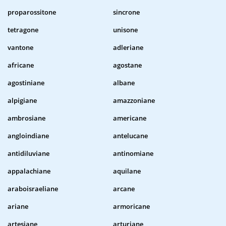
proparossitone
sincrone
tetragone
unisone
vantone
adleriane
africane
agostane
agostiniane
albane
alpigiane
amazzoniane
ambrosiane
americane
angloindiane
antelucane
antidiluviane
antinomiane
appalachiane
aquilane
araboisraeliane
arcane
ariane
armoricane
artesiane
arturiane