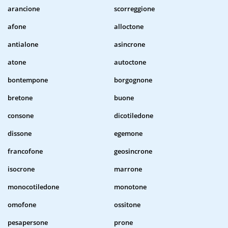
arancione
scorreggione
afone
alloctone
antialone
asincrone
atone
autoctone
bontempone
borgognone
bretone
buone
consone
dicotiledone
dissone
egemone
francofone
geosincrone
isocrone
marrone
monocotiledone
monotone
omofone
ossitone
pesapersone
prone