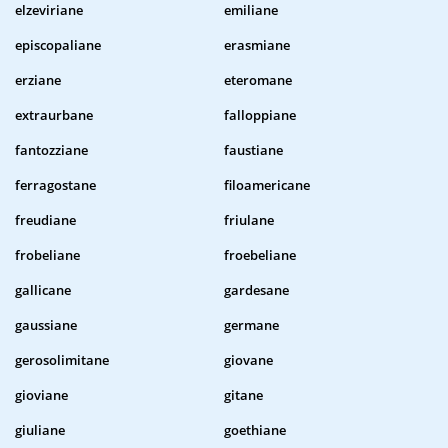
elzeviriane
emiliane
episcopaliane
erasmiane
erziane
eteromane
extraurbane
falloppiane
fantozziane
faustiane
ferragostane
filoamericane
freudiane
friulane
frobeliane
froebeliane
gallicane
gardesane
gaussiane
germane
gerosolimitane
giovane
gioviane
gitane
giuliane
goethiane