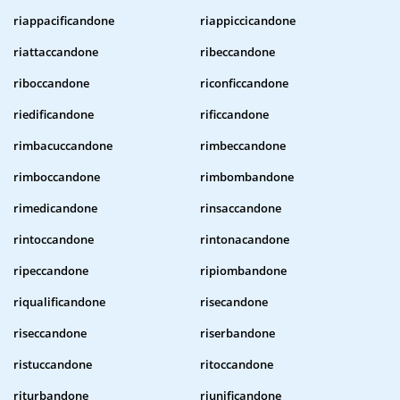
riappacificandone
riappiccicandone
riattaccandone
ribeccandone
riboccandone
riconficcandone
riedificandone
rificcandone
rimbacuccandone
rimbeccandone
rimboccandone
rimbombandone
rimedicandone
rinsaccandone
rintoccandone
rintonacandone
ripeccandone
ripiombandone
riqualificandone
risecandone
riseccandone
riserbandone
ristuccandone
ritoccandone
riturbandone
riunificandone