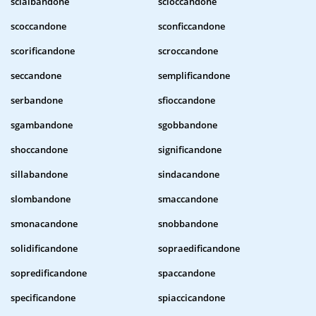
scialbandone
scioccandone
scoccandone
sconficcandone
scorificandone
scroccandone
seccandone
semplificandone
serbandone
sfioccandone
sgambandone
sgobbandone
shoccandone
significandone
sillabandone
sindacandone
slombandone
smaccandone
smonacandone
snobbandone
solidificandone
sopraedificandone
sopredificandone
spaccandone
specificandone
spiaccicandone