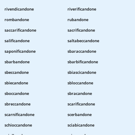
rivendicandone
riverificandone
rombandone
rubandone
saccarificandone
sacrificandone
salificandone
saltabeccandone
saponificandone
sbaraccandone
sbarbandone
sbarbificandone
sbeccandone
sbiascicandone
sbiecandone
sbloccandone
sboccandone
sbracandone
sbreccandone
scarificandone
scarnificandone
scerbandone
schioccandone
sciabicandone