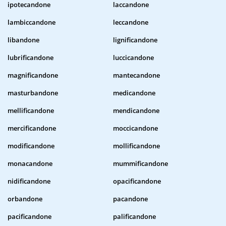
ipotecandone
laccandone
lambiccandone
leccandone
libandone
lignificandone
lubrificandone
luccicandone
magnificandone
mantecandone
masturbandone
medicandone
mellificandone
mendicandone
mercificandone
moccicandone
modificandone
mollificandone
monacandone
mummificandone
nidificandone
opacificandone
orbandone
pacandone
pacificandone
palificandone