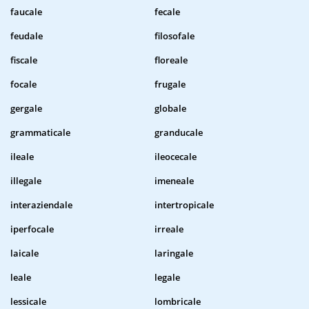
faucale
fecale
feudale
filosofale
fiscale
floreale
focale
frugale
gergale
globale
grammaticale
granducale
ileale
ileocecale
illegale
imeneale
interaziendale
intertropicale
iperfocale
irreale
laicale
laringale
leale
legale
lessicale
lombricale