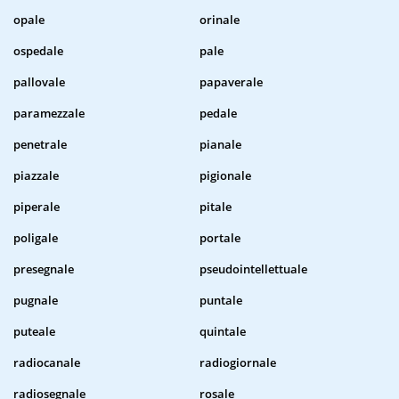
opale
orinale
ospedale
pale
pallovale
papaverale
paramezzale
pedale
penetrale
pianale
piazzale
pigionale
piperale
pitale
poligale
portale
presegnale
pseudointellettuale
pugnale
puntale
puteale
quintale
radiocanale
radiogiornale
radiosegnale
rosale