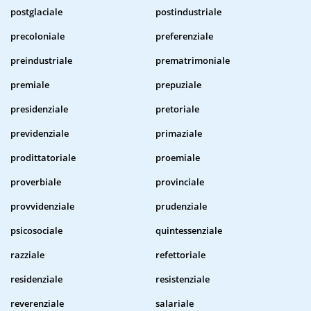
postglaciale
postindustriale
precoloniale
preferenziale
preindustriale
prematrimoniale
premiale
prepuziale
presidenziale
pretoriale
previdenziale
primaziale
prodittatoriale
proemiale
proverbiale
provinciale
provvidenziale
prudenziale
psicosociale
quintessenziale
razziale
refettoriale
residenziale
resistenziale
reverenziale
salariale