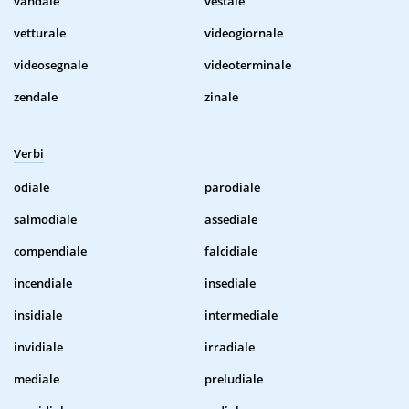
vandale
vestale
vetturale
videogiornale
videosegnale
videoterminale
zendale
zinale
Verbi
odiale
parodiale
salmodiale
assediale
compendiale
falcidiale
incendiale
insediale
insidiale
intermediale
invidiale
irradiale
mediale
preludiale