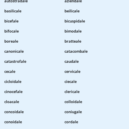
autostradale
aziendale
basilicale
beilicale
bicefale
bicuspidale
bifocale
bimodale
boreale
bratteale
canonicale
catacombale
catastrofale
caudale
cecale
cervicale
cicloidale
ciecale
cinocefale
clericale
cloacale
colloidale
concoidale
coniugale
conoidale
cordale