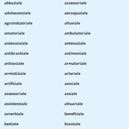
abbaziale
accessoriale
adolescenziale
aerospaziale
agroindustriale
alluviale
amatoriale
ambulatoriale
antenunziale
antenuziale
antibrachiale
antimoniale
antisociale
armatoriale
armistiziale
arteriale
artificiale
asociale
assessoriale
assiale
assistenziale
attuariale
avverbiale
beneficiale
bestiale
biassiale