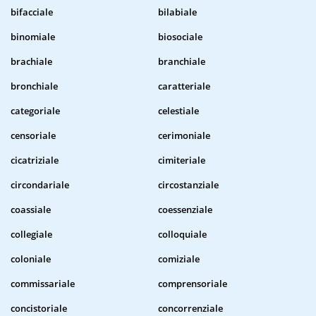
bifacciale
bilabiale
binomiale
biosociale
brachiale
branchiale
bronchiale
caratteriale
categoriale
celestiale
censoriale
cerimoniale
cicatriziale
cimiteriale
circondariale
circostanziale
coassiale
coessenziale
collegiale
colloquiale
coloniale
comiziale
commissariale
comprensoriale
concistoriale
concorrenziale