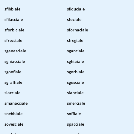
sfibbiale
sfiduciale
sfilacciale
sfociale
sforbiciale
sfornaciale
sfrecciale
sfregiale
sganasciale
sganciale
sghiacciale
sghiaiale
sgonfiale
sgorbiale
sgraffiale
sgusciale
slacciale
slanciale
smanacciale
smerciale
snebbiale
soffiale
sovesciale
spacciale