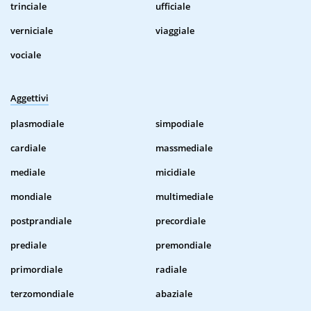
trinciale
ufficiale
verniciale
viaggiale
vociale
Aggettivi
plasmodiale
simpodiale
cardiale
massmediale
mediale
micidiale
mondiale
multimediale
postprandiale
precordiale
prediale
premondiale
primordiale
radiale
terzomondiale
abaziale