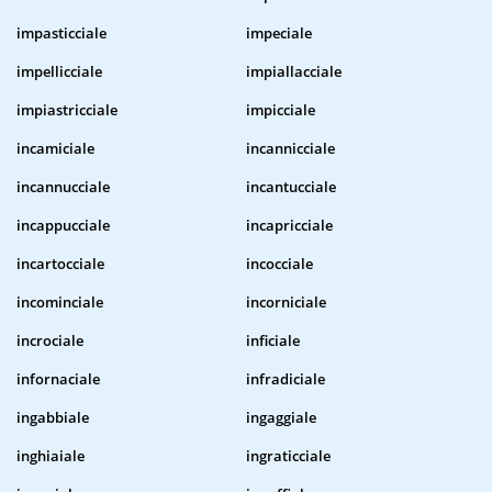
impasticciale
impeciale
impellicciale
impiallacciale
impiastricciale
impicciale
incamiciale
incannicciale
incannucciale
incantucciale
incappucciale
incapricciale
incartocciale
incocciale
incominciale
incorniciale
incrociale
inficiale
infornaciale
infradiciale
ingabbiale
ingaggiale
inghiaiale
ingraticciale