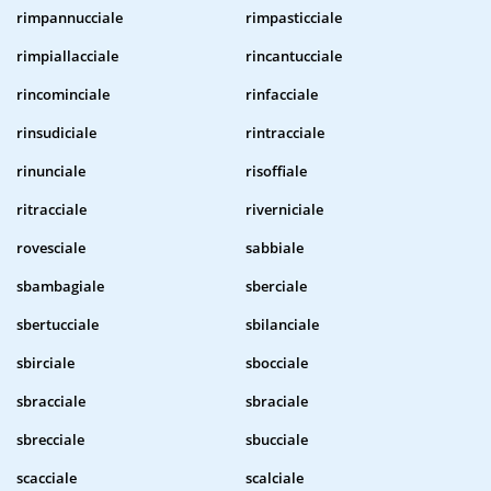
rimpannucciale
rimpasticciale
rimpiallacciale
rincantucciale
rincominciale
rinfacciale
rinsudiciale
rintracciale
rinunciale
risoffiale
ritracciale
riverniciale
rovesciale
sabbiale
sbambagiale
sberciale
sbertucciale
sbilanciale
sbirciale
sbocciale
sbracciale
sbraciale
sbrecciale
sbucciale
scacciale
scalciale