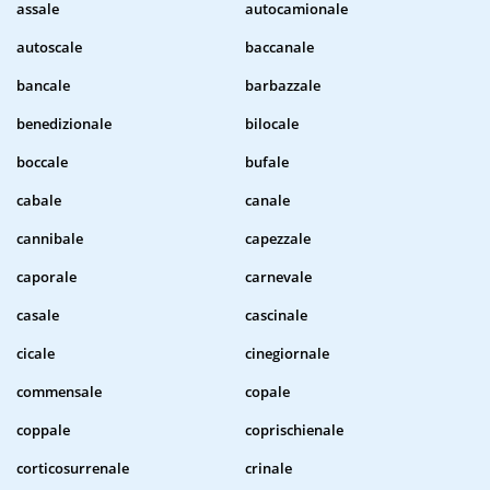
assale
autocamionale
autoscale
baccanale
bancale
barbazzale
benedizionale
bilocale
boccale
bufale
cabale
canale
cannibale
capezzale
caporale
carnevale
casale
cascinale
cicale
cinegiornale
commensale
copale
coppale
coprischienale
corticosurrenale
crinale