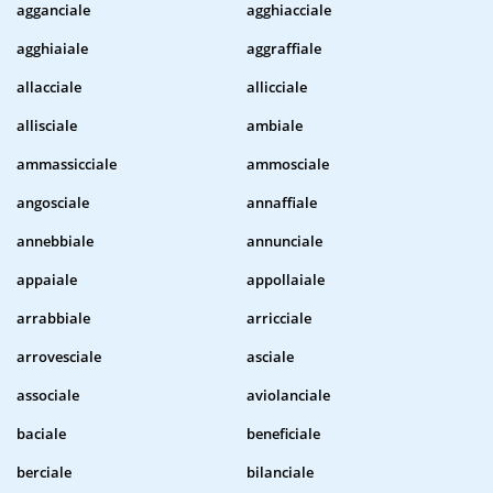
agganciale
agghiacciale
agghiaiale
aggraffiale
allacciale
allicciale
allisciale
ambiale
ammassicciale
ammosciale
angosciale
annaffiale
annebbiale
annunciale
appaiale
appollaiale
arrabbiale
arricciale
arrovesciale
asciale
associale
aviolanciale
baciale
beneficiale
berciale
bilanciale