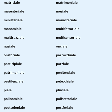
matriciale
matrimoniale
mesenteriale
mesiale
ministeriale
monasteriale
monomiale
multifattoriale
multirazziale
multisensoriale
nuziale
onciale
oratoriale
parrocchiale
participiale
parziale
patrimoniale
penitenziale
pestilenziale
petecchiale
piale
pluviale
polinomiale
polisettoriale
postcoloniale
postferiale