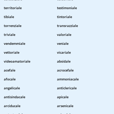
territoriale
testimoniale
tibiale
tintoriale
torrenziale
transrazziale
triviale
valoriale
vendemmiale
veniale
vettoriale
vicariale
videoamatoriale
absidale
acefale
acrocefale
afocale
ammoniacale
angelicale
anticlericale
antisindacale
apicale
arciducale
arsenicale