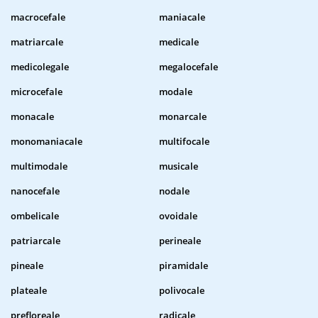
macrocefale
maniacale
matriarcale
medicale
medicolegale
megalocefale
microcefale
modale
monacale
monarcale
monomaniacale
multifocale
multimodale
musicale
nanocefale
nodale
ombelicale
ovoidale
patriarcale
perineale
pineale
piramidale
plateale
polivocale
prefloreale
radicale