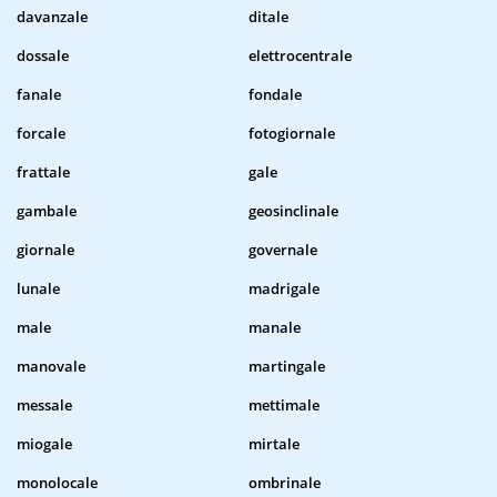
davanzale
ditale
dossale
elettrocentrale
fanale
fondale
forcale
fotogiornale
frattale
gale
gambale
geosinclinale
giornale
governale
lunale
madrigale
male
manale
manovale
martingale
messale
mettimale
miogale
mirtale
monolocale
ombrinale