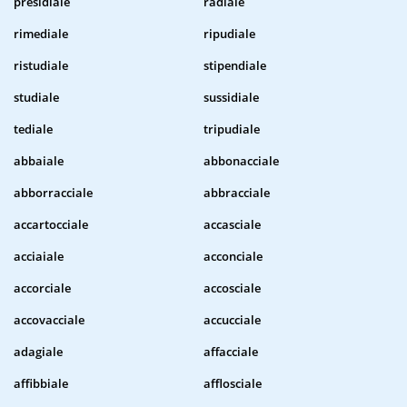
presidiale
radiale
rimediale
ripudiale
ristudiale
stipendiale
studiale
sussidiale
tediale
tripudiale
abbaiale
abbonacciale
abborracciale
abbracciale
accartocciale
accasciale
acciaiale
acconciale
accorciale
accosciale
accovacciale
accucciale
adagiale
affacciale
affibbiale
afflosciale