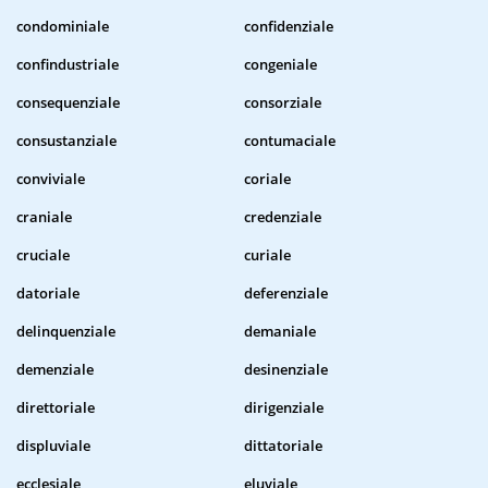
condominiale
confidenziale
confindustriale
congeniale
consequenziale
consorziale
consustanziale
contumaciale
conviviale
coriale
craniale
credenziale
cruciale
curiale
datoriale
deferenziale
delinquenziale
demaniale
demenziale
desinenziale
direttoriale
dirigenziale
displuviale
dittatoriale
ecclesiale
eluviale