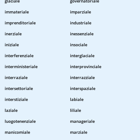
glaciale
governatoriale
immateriale
imparziale
imprenditoriale
industriale
inerziale
inessenziale
iniziale
insociale
interferenziale
interglaciale
interministeriale
interprovinciale
interraziale
interrazziale
intersettoriale
interspaziale
interstiziale
labiale
laziale
liliale
luogotenenziale
manageriale
manicomiale
marziale