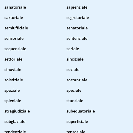
sanatoriale
sapienziale
sartoriale
segretariale
semiufficiale
senatoriale
sensoriale
sentenziale
sequenziale
seriale
settoriale
sinciziale
sinoviale
sociale
solstiziale
sostanziale
spaziale
speciale
spleniale
stanziale
stragiudiziale
subequatoriale
subglaciale
superficiale
tendenziale
tensoriale