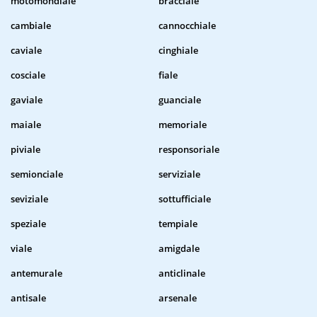
motomondiale
bracciale
cambiale
cannocchiale
caviale
cinghiale
cosciale
fiale
gaviale
guanciale
maiale
memoriale
piviale
responsoriale
semionciale
serviziale
seviziale
sottufficiale
speziale
tempiale
viale
amigdale
antemurale
anticlinale
antisale
arsenale