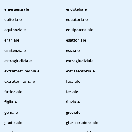
emergenziale
endoteliale
epiteliale
equatoriale
equinoziale
equipotenziale
erariale
esattoriale
esistenziale
esiziale
estragiudiziale
extragiudiziale
extramatrimoniale
extrasensoriale
extraterritoriale
facciale
fattoriale
feriale
figliale
fluviale
geniale
gioviale
giudiziale
giurisprudenziale