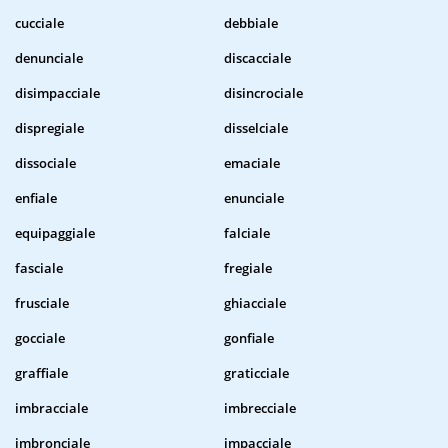
cucciale
debbiale
denunciale
discacciale
disimpacciale
disincrociale
dispregiale
disselciale
dissociale
emaciale
enfiale
enunciale
equipaggiale
falciale
fasciale
fregiale
frusciale
ghiacciale
gocciale
gonfiale
graffiale
graticciale
imbracciale
imbrecciale
imbronciale
impacciale