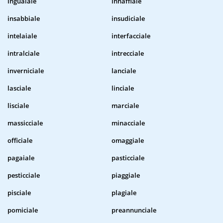
inguaiale
innaffiale
insabbiale
insudiciale
intelaiale
interfacciale
intralciale
intrecciale
inverniciale
lanciale
lasciale
linciale
lisciale
marciale
massicciale
minacciale
officiale
omaggiale
pagaiale
pasticciale
pesticciale
piaggiale
pisciale
plagiale
pomiciale
preannunciale