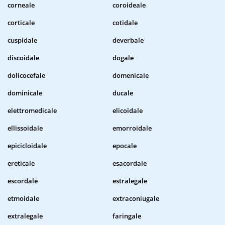
corneale
coroideale
corticale
cotidale
cuspidale
deverbale
discoidale
dogale
dolicocefale
domenicale
dominicale
ducale
elettromedicale
elicoidale
ellissoidale
emorroidale
epicicloidale
epocale
ereticale
esacordale
escordale
estralegale
etmoidale
extraconiugale
extralegale
faringale