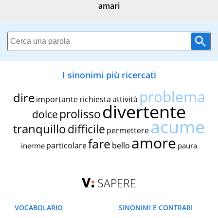
amari
I sinonimi più ricercati
problema
dire
importante
richiesta
attività
divertente
prolisso
dolce
acume
tranquillo
difficile
permettere
amore
fare
particolare
bello
inerme
paura
SAPERE
VOCABOLARIO
SINONIMI E CONTRARI