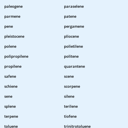
paleogene
paraselene
parmene
patene
pene
pergamene
pleistocene
pliocene
polene
polietilene
polipropilene
politene
propilene
quarantene
safene
scene
schiene
scorpene
sene
silene
splene
terilene
terpene
tiofene
toluene
trinitrotoluene