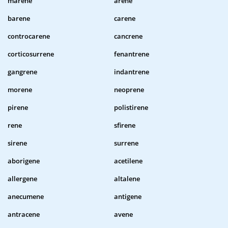
marene
arene
barene
carene
controcarene
cancrene
corticosurrene
fenantrene
gangrene
indantrene
morene
neoprene
pirene
polistirene
rene
sfirene
sirene
surrene
aborigene
acetilene
allergene
altalene
anecumene
antigene
antracene
avene