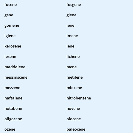
focene
fosgene
gene
glene
gomene
iene
igiene
imene
kerosene
lene
lesene
lichene
maddalene
mene
messinscene
metilene
mezzene
miocene
naftalene
nitrobenzene
notabene
novene
oligocene
olocene
ozene
paleocene