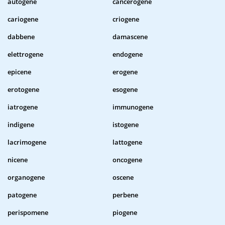
autogene
cancerogene
cariogene
criogene
dabbene
damascene
elettrogene
endogene
epicene
erogene
erotogene
esogene
iatrogene
immunogene
indigene
istogene
lacrimogene
lattogene
nicene
oncogene
organogene
oscene
patogene
perbene
perispomene
piogene