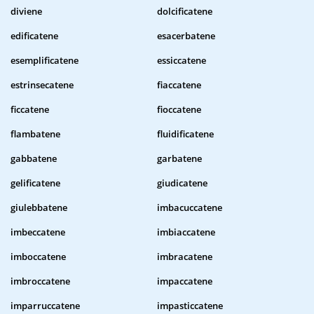
diviene
dolcificatene
edificatene
esacerbatene
esemplificatene
essiccatene
estrinsecatene
fiaccatene
ficcatene
fioccatene
flambatene
fluidificatene
gabbatene
garbatene
gelificatene
giudicatene
giulebbatene
imbacuccatene
imbeccatene
imbiaccatene
imboccatene
imbracatene
imbroccatene
impaccatene
imparruccatene
impasticcatene