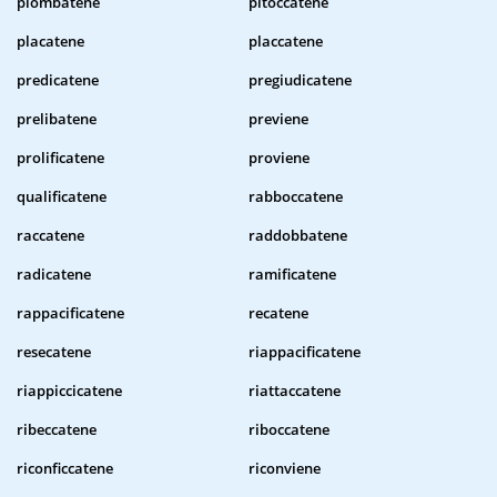
piombatene
pitoccatene
placatene
placcatene
predicatene
pregiudicatene
prelibatene
previene
prolificatene
proviene
qualificatene
rabboccatene
raccatene
raddobbatene
radicatene
ramificatene
rappacificatene
recatene
resecatene
riappacificatene
riappiccicatene
riattaccatene
ribeccatene
riboccatene
riconficcatene
riconviene