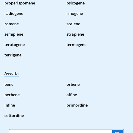
properispomene
psicogene
radiogene
rinogene
romene
scalene
semipiene
strapiene
teratogene
termogene
terrigene
Avverbi
bene
orbene
perbene
alfine
infine
primordine
sottordine