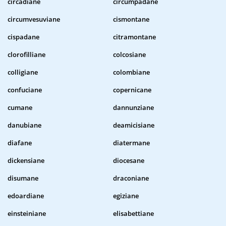
circadiane
circumpadane
circumvesuviane
cismontane
cispadane
citramontane
clorofilliane
colcosiane
colligiane
colombiane
confuciane
copernicane
cumane
dannunziane
danubiane
deamicisiane
diafane
diatermane
dickensiane
diocesane
disumane
draconiane
edoardiane
egiziane
einsteiniane
elisabettiane