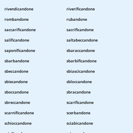
rivendicandone
riverificandone
rombandone
rubandone
saccarificandone
sacrificandone
salificandone
saltabeccandone
saponificandone
sbaraccandone
sbarbandone
sbarbificandone
sbeccandone
sbiascicandone
sbiecandone
sbloccandone
sboccandone
sbracandone
sbreccandone
scarificandone
scarnificandone
scerbandone
schioccandone
sciabicandone