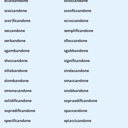
scialbandone
scioccandone
scoccandone
sconficcandone
scorificandone
scroccandone
seccandone
semplificandone
serbandone
sfioccandone
sgambandone
sgobbandone
shoccandone
significandone
sillabandone
sindacandone
slombandone
smaccandone
smonacandone
snobbandone
solidificandone
sopraedificandone
sopredificandone
spaccandone
specificandone
spiaccicandone