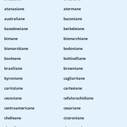
atanasiane
atermane
australiane
baconiane
basedowiane
berkeleiane
bimane
bismarchiane
bismarckiane
bodoniane
booleane
botticelliane
brasiliane
browniane
byroniane
cagliaritane
carinziane
cartesiane
cecoviane
cefalorachidiane
centroamericane
cesariane
chelleane
ciceroniane