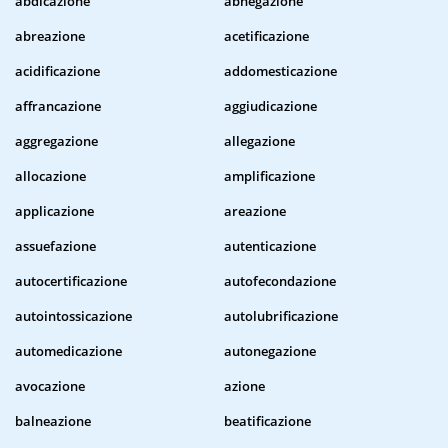
abdicazione
abnegazione
abreazione
acetificazione
acidificazione
addomesticazione
affrancazione
aggiudicazione
aggregazione
allegazione
allocazione
amplificazione
applicazione
areazione
assuefazione
autenticazione
autocertificazione
autofecondazione
autointossicazione
autolubrificazione
automedicazione
autonegazione
avocazione
azione
balneazione
beatificazione