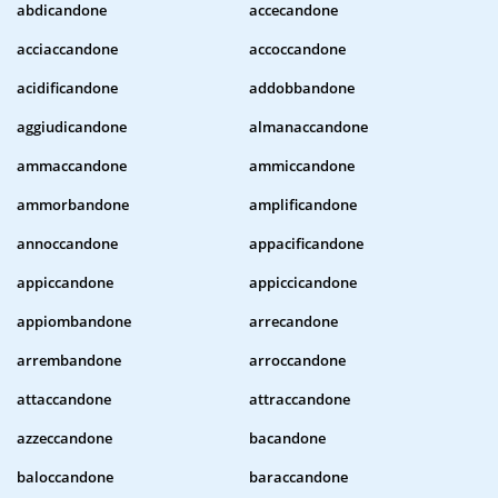
abdicandone
accecandone
acciaccandone
accoccandone
acidificandone
addobbandone
aggiudicandone
almanaccandone
ammaccandone
ammiccandone
ammorbandone
amplificandone
annoccandone
appacificandone
appiccandone
appiccicandone
appiombandone
arrecandone
arrembandone
arroccandone
attaccandone
attraccandone
azzeccandone
bacandone
baloccandone
baraccandone