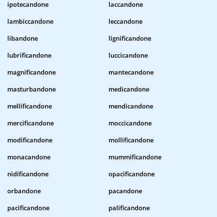
ipotecandone
laccandone
lambiccandone
leccandone
libandone
lignificandone
lubrificandone
luccicandone
magnificandone
mantecandone
masturbandone
medicandone
mellificandone
mendicandone
mercificandone
moccicandone
modificandone
mollificandone
monacandone
mummificandone
nidificandone
opacificandone
orbandone
pacandone
pacificandone
palificandone