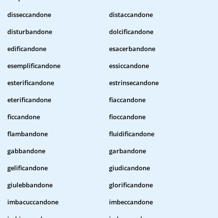
disseccandone
distaccandone
disturbandone
dolcificandone
edificandone
esacerbandone
esemplificandone
essiccandone
esterificandone
estrinsecandone
eterificandone
fiaccandone
ficcandone
fioccandone
flambandone
fluidificandone
gabbandone
garbandone
gelificandone
giudicandone
giulebbandone
glorificandone
imbacuccandone
imbeccandone