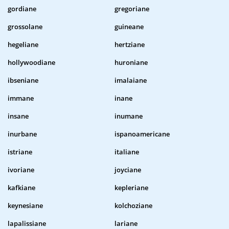
gordiane
gregoriane
grossolane
guineane
hegeliane
hertziane
hollywoodiane
huroniane
ibseniane
imalaiane
immane
inane
insane
inumane
inurbane
ispanoamericane
istriane
italiane
ivoriane
joyciane
kafkiane
kepleriane
keynesiane
kolchoziane
lapalissiane
lariane