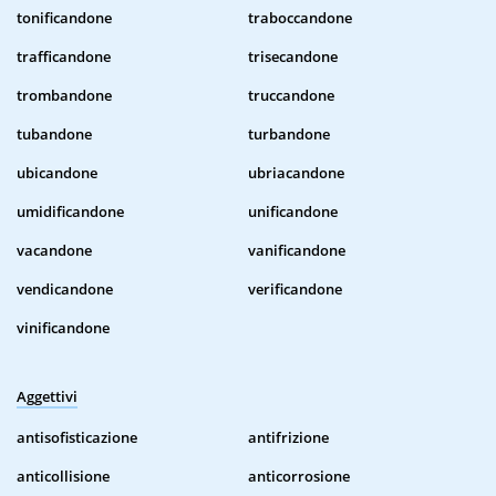
tonificandone
traboccandone
trafficandone
trisecandone
trombandone
truccandone
tubandone
turbandone
ubicandone
ubriacandone
umidificandone
unificandone
vacandone
vanificandone
vendicandone
verificandone
vinificandone
Aggettivi
antisofisticazione
antifrizione
anticollisione
anticorrosione