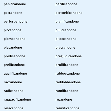
panificandone
parificandone
peccandone
personificandone
perturbandone
pianificandone
piccandone
piluccandone
piombandone
pitoccandone
placandone
placcandone
predicandone
pregiudicandone
prelibandone
prolificandone
qualificandone
rabboccandone
raccandone
raddobbandone
radicandone
ramificandone
rappacificandone
recandone
resecandone
resinificandone