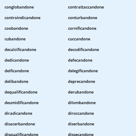
conglobandone
contrattaccandone
controindicandone
conturbandone
coobandone
cornificandone
cubandone
cuccandone
decalcificandone
decodificandone
dedicandone
defecandone
deificandone
delegificandone
delibandone
deprecandone
dequalificandone
derubandone
deumidificandone
dilombandone
diradicandone
diroccandone
disacerbandone
diserbandone
disqualificandone
dissecandone