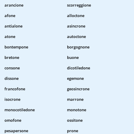
arancione
scorreggione
afone
alloctone
antialone
asincrone
atone
autoctone
bontempone
borgognone
bretone
buone
consone
dicotiledone
dissone
egemone
francofone
geosincrone
isocrone
marrone
monocotiledone
monotone
omofone
ossitone
pesapersone
prone