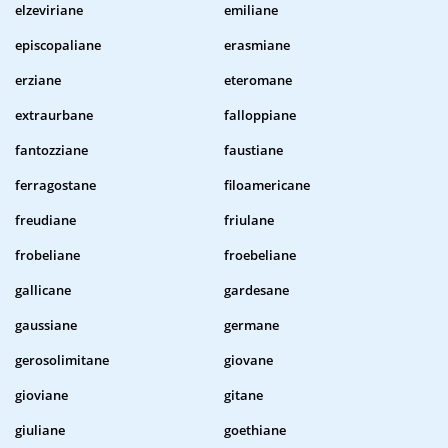
elzeviriane
emiliane
episcopaliane
erasmiane
erziane
eteromane
extraurbane
falloppiane
fantozziane
faustiane
ferragostane
filoamericane
freudiane
friulane
frobeliane
froebeliane
gallicane
gardesane
gaussiane
germane
gerosolimitane
giovane
gioviane
gitane
giuliane
goethiane