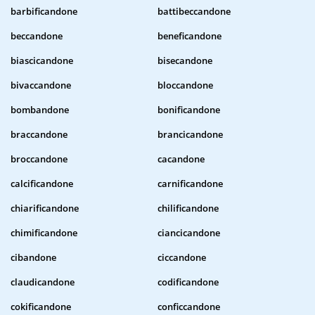
barbificandone
battibeccandone
beccandone
beneficandone
biascicandone
bisecandone
bivaccandone
bloccandone
bombandone
bonificandone
braccandone
brancicandone
broccandone
cacandone
calcificandone
carnificandone
chiarificandone
chilificandone
chimificandone
ciancicandone
cibandone
ciccandone
claudicandone
codificandone
cokificandone
conficcandone