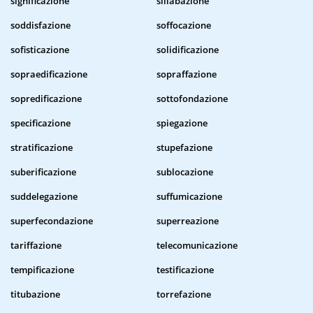
significazione
sillabazione
soddisfazione
soffocazione
sofisticazione
solidificazione
sopraedificazione
sopraffazione
sopredificazione
sottofondazione
specificazione
spiegazione
stratificazione
stupefazione
suberificazione
sublocazione
suddelegazione
suffumicazione
superfecondazione
superreazione
tariffazione
telecomunicazione
tempificazione
testificazione
titubazione
torrefazione