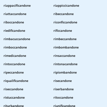
riappacificandone
riappiccicandone
riattaccandone
ribeccandone
riboccandone
riconficcandone
riedificandone
rificcandone
rimbacuccandone
rimbeccandone
rimboccandone
rimbombandone
rimedicandone
rinsaccandone
rintoccandone
rintonacandone
ripeccandone
ripiombandone
riqualificandone
risecandone
riseccandone
riserbandone
ristuccandone
ritoccandone
riturbandone
riunificandone