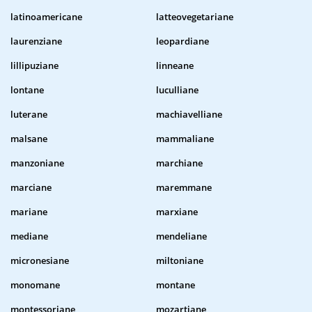
latinoamericane
latteovegetariane
laurenziane
leopardiane
lillipuziane
linneane
lontane
luculliane
luterane
machiavelliane
malsane
mammaliane
manzoniane
marchiane
marciane
maremmane
mariane
marxiane
mediane
mendeliane
micronesiane
miltoniane
monomane
montane
montessoriane
mozartiane