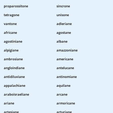
proparossitone
sincrone
tetragone
unisone
vantone
adleriane
africane
agostane
agostiniane
albane
alpigiane
amazzoniane
ambrosiane
americane
angloindiane
antelucane
antidiluviane
antinomiane
appalachiane
aquilane
araboisraeliane
arcane
ariane
armoricane
artesiane
arturiane