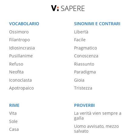
SAPERE
VOCABOLARIO
SINONIMI E CONTRARI
Ossimoro
Libertà
Filantropo
Facile
Idiosincrasia
Pragmatico
Pusillanime
Conoscenza
Refuso
Riassunto
Neofita
Paradigma
Iconoclasta
Gioia
Apotropaico
Tristezza
RIME
PROVERBI
Vita
La verità vien sempre a
galla
Sole
Uomo avvisato, mezzo
Casa
salvato