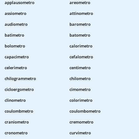
applausometro
areometro
assiometro
attinometro
audiometro
barometro
batimetro
batometro
bolometro
calorimetro
capacimetro
cefalometro
celerimetro
centimetro
chilogrammetro
chilometro
cicloergometro
cimometro
clinometro
colorimetro
coulombmetro
coulombometro
craniometro
cremometro
cronometro
curvimetro