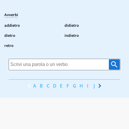
Avverbi
addietro
didietro
dietro
indietro
retro
A
B
C
D
E
F
G
H
I
J
K
L
M
N