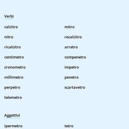
Verbi
calcitro
mitro
nitro
recalcitro
ricalcitro
arretro
centimetro
compenetro
cronometro
impetro
millimetro
penetro
perpetro
scartavetro
telemetro
Aggettivi
ipermetro
tetro