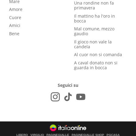
Mare
Una rondine non fa
primavera
Amore
Il mattino ha l'oro in
Cuore
bocca
Amici
Mal comune, mezzo
Bene
gaudio
Il gioco non vale la
candela
Al cuor non si comanda
A caval donato non si
guarda in bocca
Seguici su
LIBERO
VIRGILIO
PAGINEGIALLE
PAGINEGIALLE SHOP
PGCASA