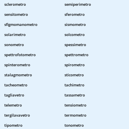
sclerometro
semiperimetro
sensitometro
sferometro
sfigmomanometro
sismometro
solarimetro
solcometro
sonometro
spessimetro
spettrofotometro
spettrometro
spinterometro
spirometro
stalagmometro
sticometro
tacheometro
tachimetro
tagliavetro
tassametro
telemetro
tensiometro
tergilavavetro
termometro
tipometro
tonometro