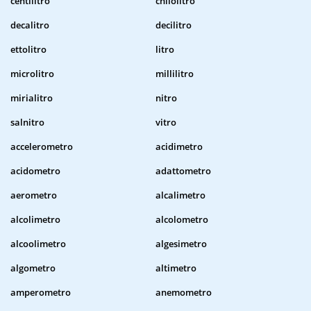
centilitro
chilolitro
decalitro
decilitro
ettolitro
litro
microlitro
millilitro
mirialitro
nitro
salnitro
vitro
accelerometro
acidimetro
acidometro
adattometro
aerometro
alcalimetro
alcolimetro
alcolometro
alcoolimetro
algesimetro
algometro
altimetro
amperometro
anemometro