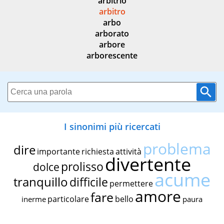
arbitrio
arbitro
arbo
arborato
arbore
arborescente
I sinonimi più ricercati
problema
dire
importante
richiesta
attività
divertente
prolisso
dolce
acume
tranquillo
difficile
permettere
amore
fare
particolare
bello
inerme
paura