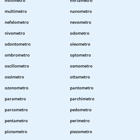
millimetro
miriametro
multimetro
nanometro
nefelometro
nevometro
nivometro
odometro
odontometro
oleometro
ombrometro
optometro
oscillometro
osmometro
ossimetro
ottametro
ozonometro
pantometro
parametro
parchimetro
parcometro
pedometro
pentametro
perimetro
picnometro
piezometro