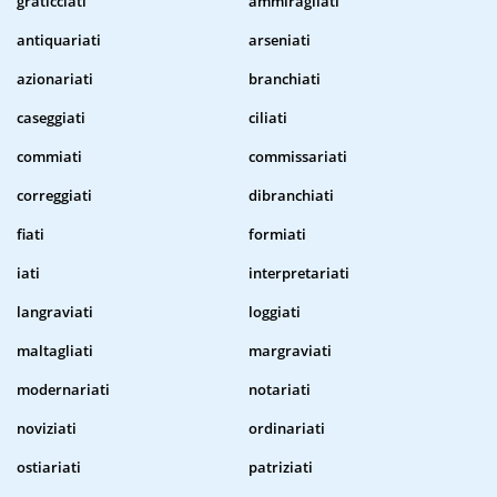
graticciati
ammiragliati
antiquariati
arseniati
azionariati
branchiati
caseggiati
ciliati
commiati
commissariati
correggiati
dibranchiati
fiati
formiati
iati
interpretariati
langraviati
loggiati
maltagliati
margraviati
modernariati
notariati
noviziati
ordinariati
ostiariati
patriziati