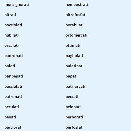
monsignorati
nembostrati
nitrati
nitrofosfati
nocciolati
notabilati
nubilati
ortomercati
ossalati
ottimati
padronati
pagliolati
palati
palatinati
panpepati
papati
pascialati
patriarcati
patronati
peccati
peculati
pelobati
penati
perborati
perclorati
perfosfati