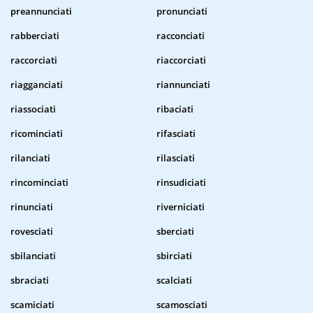
preannunciati
pronunciati
rabberciati
racconciati
raccorciati
riaccorciati
riagganciati
riannunciati
riassociati
ribaciati
ricominciati
rifasciati
rilanciati
rilasciati
rincominciati
rinsudiciati
rinunciati
riverniciati
rovesciati
sberciati
sbilanciati
sbirciati
sbraciati
scalciati
scamiciati
scamosciati