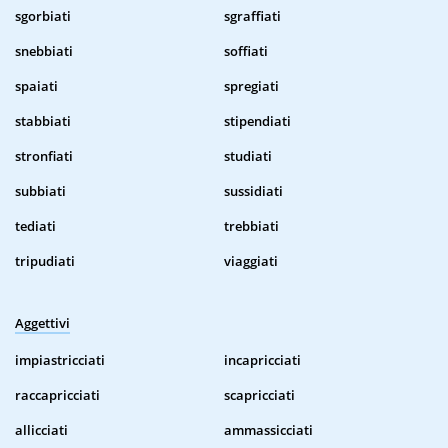
sgorbiati
sgraffiati
snebbiati
soffiati
spaiati
spregiati
stabbiati
stipendiati
stronfiati
studiati
subbiati
sussidiati
tediati
trebbiati
tripudiati
viaggiati
Aggettivi
impiastricciati
incapricciati
raccapricciati
scapricciati
allicciati
ammassicciati