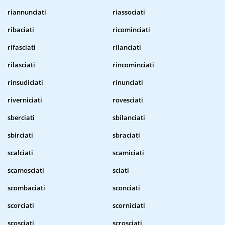
riannunciati
riassociati
ribaciati
ricominciati
rifasciati
rilanciati
rilasciati
rincominciati
rinsudiciati
rinunciati
riverniciati
rovesciati
sberciati
sbilanciati
sbirciati
sbraciati
scalciati
scamiciati
scamosciati
sciati
scombaciati
sconciati
scorciati
scorniciati
scosciati
scrosciati