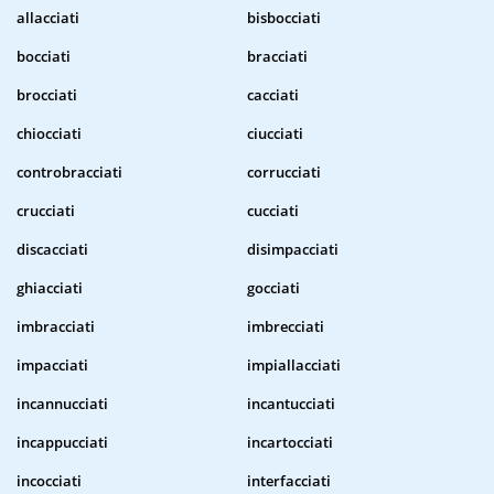
allacciati
bisbocciati
bocciati
bracciati
brocciati
cacciati
chiocciati
ciucciati
controbracciati
corrucciati
crucciati
cucciati
discacciati
disimpacciati
ghiacciati
gocciati
imbracciati
imbrecciati
impacciati
impiallacciati
incannucciati
incantucciati
incappucciati
incartocciati
incocciati
interfacciati