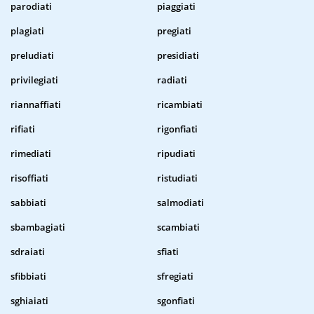
parodiati
piaggiati
plagiati
pregiati
preludiati
presidiati
privilegiati
radiati
riannaffiati
ricambiati
rifiati
rigonfiati
rimediati
ripudiati
risoffiati
ristudiati
sabbiati
salmodiati
sbambagiati
scambiati
sdraiati
sfiati
sfibbiati
sfregiati
sghiaiati
sgonfiati