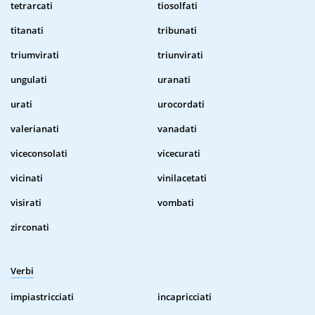
tetrarcati
tiosolfati
titanati
tribunati
triumvirati
triunvirati
ungulati
uranati
urati
urocordati
valerianati
vanadati
viceconsolati
vicecurati
vicinati
vinilacetati
visirati
vombati
zirconati
Verbi
impiastricciati
incapricciati