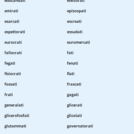
educandati
elettorati
emirati
episcopati
esarcati
escreati
espettorati
essudati
eurocrati
euromercati
fallocrati
fati
fegati
fenati
fisiocrati
flati
fossati
frascati
frati
gagati
generalati
glicerati
glicerofosfati
glicolati
glutammati
governatorati