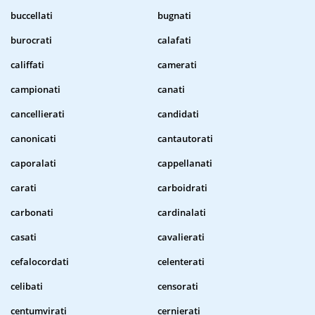
buccellati
bugnati
burocrati
calafati
califfati
camerati
campionati
canati
cancellierati
candidati
canonicati
cantautorati
caporalati
cappellanati
carati
carboidrati
carbonati
cardinalati
casati
cavalierati
cefalocordati
celenterati
celibati
censorati
centumvirati
cernierati