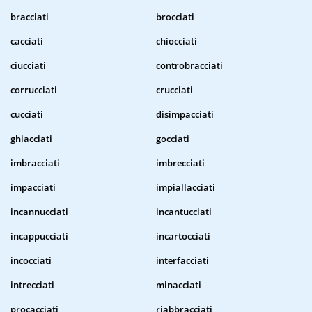
bracciati
brocciati
cacciati
chiocciati
ciucciati
controbracciati
corrucciati
crucciati
cucciati
disimpacciati
ghiacciati
gocciati
imbracciati
imbrecciati
impacciati
impiallacciati
incannucciati
incantucciati
incappucciati
incartocciati
incocciati
interfacciati
intrecciati
minacciati
procacciati
riabbracciati