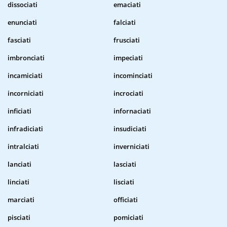
dissociati
emaciati
enunciati
falciati
fasciati
frusciati
imbronciati
impeciati
incamiciati
incominciati
incorniciati
incrociati
inficiati
infornaciati
infradiciati
insudiciati
intralciati
inverniciati
lanciati
lasciati
linciati
lisciati
marciati
officiati
pisciati
pomiciati