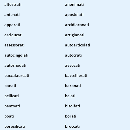
altostrati
anonimati
antenati
apostolati
apparati
arcidiaconati
arciducati
artigianati
assessorati
autoarticolati
autocingolati
autocrati
autosnodati
avvocati
baccalaureati
baccellierati
banati
baronati
beilicati
belati
benzoati
bisolfati
boati
borati
borosilicati
broccati