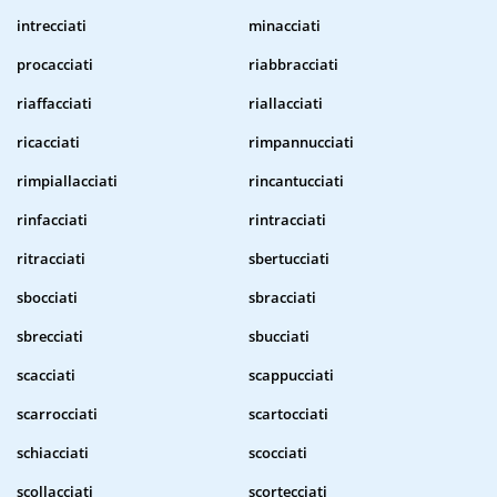
intrecciati
minacciati
procacciati
riabbracciati
riaffacciati
riallacciati
ricacciati
rimpannucciati
rimpiallacciati
rincantucciati
rinfacciati
rintracciati
ritracciati
sbertucciati
sbocciati
sbracciati
sbrecciati
sbucciati
scacciati
scappucciati
scarrocciati
scartocciati
schiacciati
scocciati
scollacciati
scortecciati