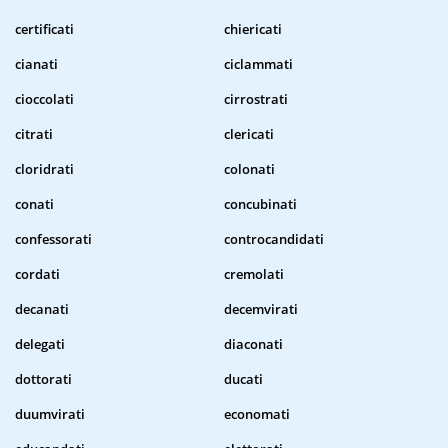
certificati
chiericati
cianati
ciclammati
cioccolati
cirrostrati
citrati
clericati
cloridrati
colonati
conati
concubinati
confessorati
controcandidati
cordati
cremolati
decanati
decemvirati
delegati
diaconati
dottorati
ducati
duumvirati
economati