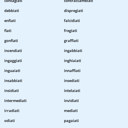
contagiati
contraccambiati
debbiati
dispregiati
enfiati
falcidiati
fiati
fregiati
gonfiati
graffiati
incendiati
ingabbiati
ingaggiati
inghiaiati
inguaiati
innaffiati
insabbiati
insediati
insidiati
intelaiati
intermediati
invidiati
irradiati
mediati
odiati
pagaiati