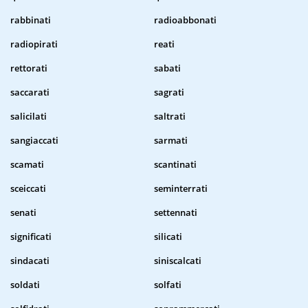
rabbinati
radioabbonati
radiopirati
reati
rettorati
sabati
saccarati
sagrati
salicilati
saltrati
sangiaccati
sarmati
scamati
scantinati
sceiccati
seminterrati
senati
settennati
significati
silicati
sindacati
siniscalcati
soldati
solfati