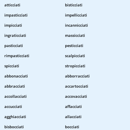
atticciati
bisticciati
impasticciati
impellicciati
impicciati
incannicciati
ingraticciati
massicciati
pasticciati
pesticciati
rimpasticciati
scalpicciati
spicciati
stropicciati
abbonacciati
abborracciati
abbracciati
accartocciati
accollacciati
accovacciati
accucciati
affacciati
agghiacciati
allacciati
bisbocciati
bocciati