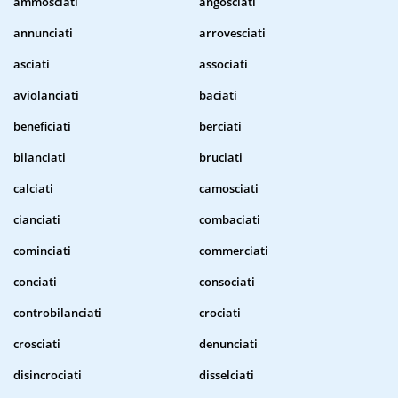
ammosciati
angosciati
annunciati
arrovesciati
asciati
associati
aviolanciati
baciati
beneficiati
berciati
bilanciati
bruciati
calciati
camosciati
cianciati
combaciati
cominciati
commerciati
conciati
consociati
controbilanciati
crociati
crosciati
denunciati
disincrociati
disselciati