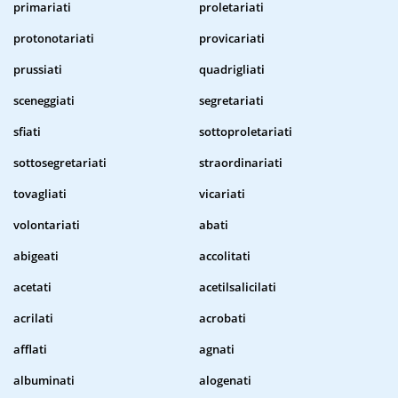
primariati
proletariati
protonotariati
provicariati
prussiati
quadrigliati
sceneggiati
segretariati
sfiati
sottoproletariati
sottosegretariati
straordinariati
tovagliati
vicariati
volontariati
abati
abigeati
accolitati
acetati
acetilsalicilati
acrilati
acrobati
afflati
agnati
albuminati
alogenati