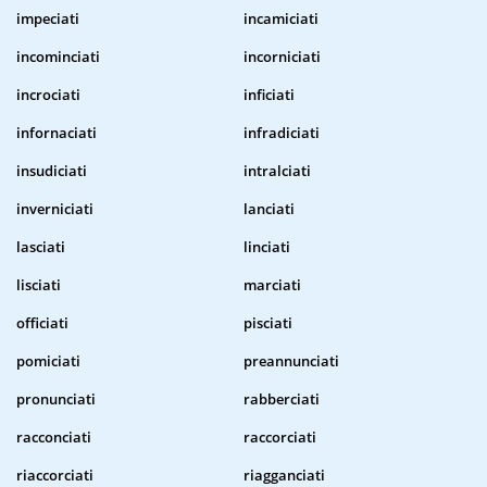
impeciati
incamiciati
incominciati
incorniciati
incrociati
inficiati
infornaciati
infradiciati
insudiciati
intralciati
inverniciati
lanciati
lasciati
linciati
lisciati
marciati
officiati
pisciati
pomiciati
preannunciati
pronunciati
rabberciati
racconciati
raccorciati
riaccorciati
riagganciati