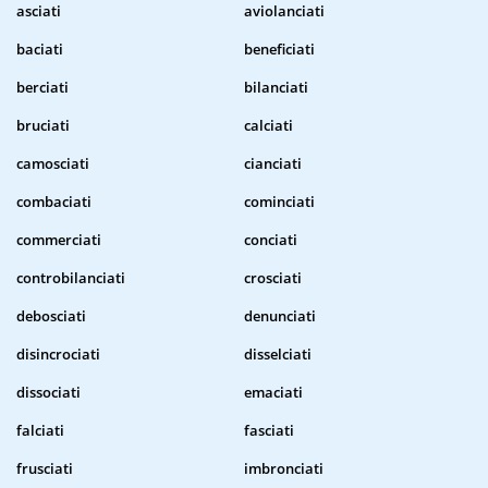
asciati
aviolanciati
baciati
beneficiati
berciati
bilanciati
bruciati
calciati
camosciati
cianciati
combaciati
cominciati
commerciati
conciati
controbilanciati
crosciati
debosciati
denunciati
disincrociati
disselciati
dissociati
emaciati
falciati
fasciati
frusciati
imbronciati