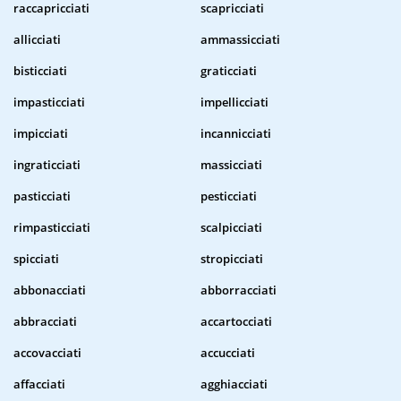
raccapricciati
scapricciati
allicciati
ammassicciati
bisticciati
graticciati
impasticciati
impellicciati
impicciati
incannicciati
ingraticciati
massicciati
pasticciati
pesticciati
rimpasticciati
scalpicciati
spicciati
stropicciati
abbonacciati
abborracciati
abbracciati
accartocciati
accovacciati
accucciati
affacciati
agghiacciati