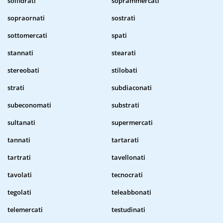
solfidrati
soprammercati
sopraornati
sostrati
sottomercati
spati
stannati
stearati
stereobati
stilobati
strati
subdiaconati
subeconomati
substrati
sultanati
supermercati
tannati
tartarati
tartrati
tavellonati
tavolati
tecnocrati
tegolati
teleabbonati
telemercati
testudinati