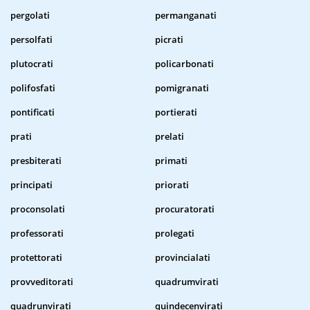
pergolati
permanganati
persolfati
picrati
plutocrati
policarbonati
polifosfati
pomigranati
pontificati
portierati
prati
prelati
presbiterati
primati
principati
priorati
proconsolati
procuratorati
professorati
prolegati
protettorati
provincialati
provveditorati
quadrumvirati
quadrunvirati
quindecenvirati