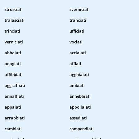
strusciati
sverniciati
tralasciati
tranciati
trinciati
ufficiati
verniciati
vociati
abbaiati
acciaiati
adagiati
affiati
affibbiati
agghiaiati
aggraffiati
ambiati
annaffiati
annebbiati
appaiati
appollaiati
arrabbiati
assediati
cambiati
compendiati