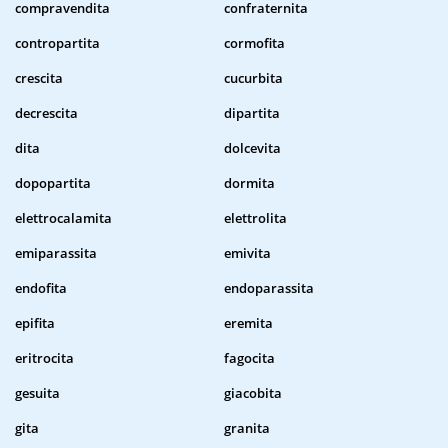
compravendita
confraternita
contropartita
cormofita
crescita
cucurbita
decrescita
dipartita
dita
dolcevita
dopopartita
dormita
elettrocalamita
elettrolita
emiparassita
emivita
endofita
endoparassita
epifita
eremita
eritrocita
fagocita
gesuita
giacobita
gita
granita