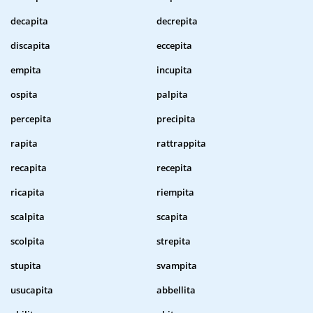
decapita
decrepita
discapita
eccepita
empita
incupita
ospita
palpita
percepita
precipita
rapita
rattrappita
recapita
recepita
ricapita
riempita
scalpita
scapita
scolpita
strepita
stupita
svampita
usucapita
abbellita