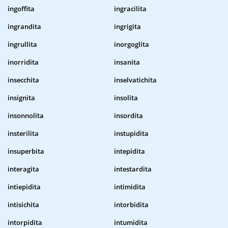
ingoffita
ingracilita
ingrandita
ingrigita
ingrullita
inorgoglita
inorridita
insanita
insecchita
inselvatichita
insignita
insolita
insonnolita
insordita
insterilita
instupidita
insuperbita
intepidita
interagita
intestardita
intiepidita
intimidita
intisichita
intorbidita
intorpidita
intumidita