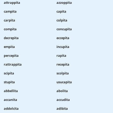
attrappita
azzoppita
campita
capita
carpita
colpita
compita
concupita
decrepita
eccepita
empita
incupita
percepita
rapita
rattrappita
recepita
scipita
scolpita
stupita
usucapita
abbellita
abolita
accanita
accudita
addolcita
adibita