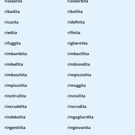
riassalita
riassorbita
ribadita
ribollita
ricucita
ridefinita
riedita
rifinita
rifuggita
righermita
rimbambita
rimbecillita
rimbellita
rimbiondita
rimboschita
rimpicciolita
rimpiccolita
rimuggita
rincitrullita
rincivilita
rincrudelita
rincrudita
rindebolita
ringagliardita
ringentilita
ringiovanita