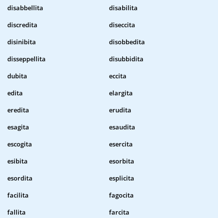
disabbellita
disabilita
discredita
diseccita
disinibita
disobbedita
disseppellita
disubbidita
dubita
eccita
edita
elargita
eredita
erudita
esagita
esaudita
escogita
esercita
esibita
esorbita
esordita
esplicita
facilita
fagocita
fallita
farcita