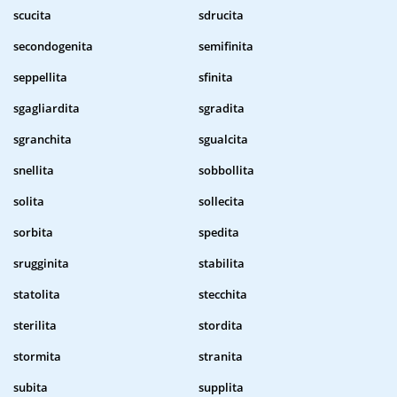
scucita
sdrucita
secondogenita
semifinita
seppellita
sfinita
sgagliardita
sgradita
sgranchita
sgualcita
snellita
sobbollita
solita
sollecita
sorbita
spedita
srugginita
stabilita
statolita
stecchita
sterilita
stordita
stormita
stranita
subita
supplita