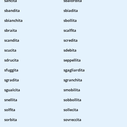
sancita
sbalordita
sbandita
sbiadita
sbianchita
sbollita
sbraita
scalfita
scandita
scredita
scucita
sdebita
sdrucita
seppellita
sfuggita
sgagliardita
sgradita
sgranchita
sgualcita
smobilita
snellita
sobbollita
solfita
sollecita
sorbita
sovreccita