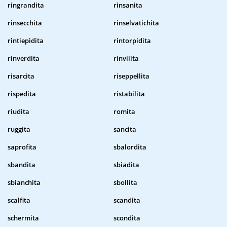
ringrandita
rinsanita
rinsecchita
rinselvatichita
rintiepidita
rintorpidita
rinverdita
rinvilita
risarcita
riseppellita
rispedita
ristabilita
riudita
romita
ruggita
sancita
saprofita
sbalordita
sbandita
sbiadita
sbianchita
sbollita
scalfita
scandita
schermita
scondita