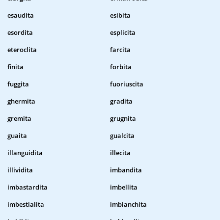
esaudita
esibita
esordita
esplicita
eteroclita
farcita
finita
forbita
fuggita
fuoriuscita
ghermita
gradita
gremita
grugnita
guaita
gualcita
illanguidita
illecita
illividita
imbandita
imbastardita
imbellita
imbestialita
imbianchita