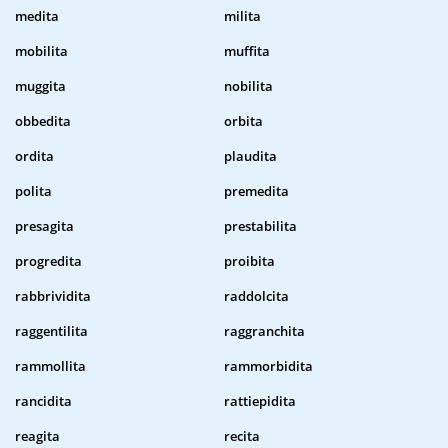
medita
milita
mobilita
muffita
muggita
nobilita
obbedita
orbita
ordita
plaudita
polita
premedita
presagita
prestabilita
progredita
proibita
rabbrividita
raddolcita
raggentilita
raggranchita
rammollita
rammorbidita
rancidita
rattiepidita
reagita
recita