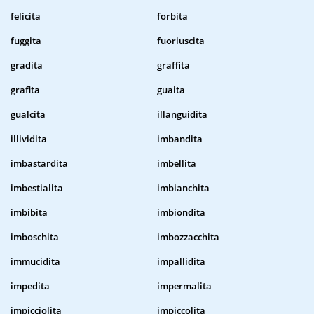
felicita
forbita
fuggita
fuoriuscita
gradita
graffita
grafita
guaita
gualcita
illanguidita
illividita
imbandita
imbastardita
imbellita
imbestialita
imbianchita
imbibita
imbiondita
imboschita
imbozzacchita
immucidita
impallidita
impedita
impermalita
impicciolita
impiccolita