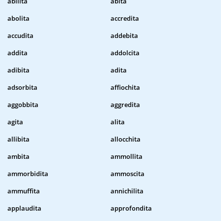
abilita
abita
abolita
accredita
accudita
addebita
addita
addolcita
adibita
adita
adsorbita
affiochita
aggobbita
aggredita
agita
alita
allibita
allocchita
ambita
ammollita
ammorbidita
ammoscita
ammuffita
annichilita
applaudita
approfondita