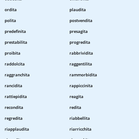
ordita
plaudita
polita
postvendita
predefinita
presagita
prestabilita
progredita
proibita
rabbrividita
raddolcita
raggentilita
raggranchita
rammorbidita
rancidita
rappiccinita
rattiepidita
reagita
recondita
redita
regredita
riabbellita
riapplaudita
riarricchita