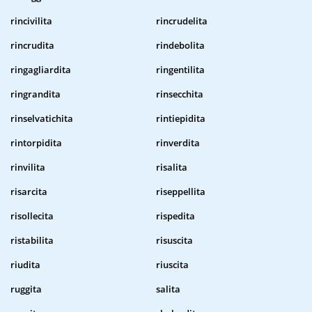
rincivilita
rincrudelita
rincrudita
rindebolita
ringagliardita
ringentilita
ringrandita
rinsecchita
rinselvatichita
rintiepidita
rintorpidita
rinverdita
rinvilita
risalita
risarcita
riseppellita
risollecita
rispedita
ristabilita
risuscita
riudita
riuscita
ruggita
salita