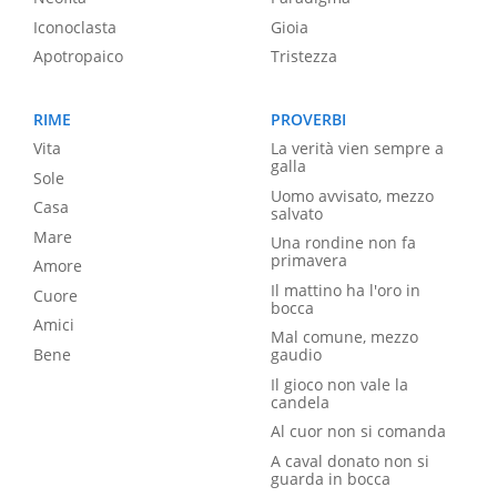
Iconoclasta
Gioia
Apotropaico
Tristezza
RIME
PROVERBI
Vita
La verità vien sempre a
galla
Sole
Uomo avvisato, mezzo
Casa
salvato
Mare
Una rondine non fa
primavera
Amore
Il mattino ha l'oro in
Cuore
bocca
Amici
Mal comune, mezzo
Bene
gaudio
Il gioco non vale la
candela
Al cuor non si comanda
A caval donato non si
guarda in bocca