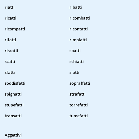
riatti
ribatti
ricatti
ricombatti
ricompatti
ricontatti
rifatti
rimpiatti
riscatti
sbatti
scatti
schiatti
sfatti
slatti
soddisfatti
sopraffatti
spignatti
strafatti
stupefatti
torrefatti
transatti
tumefatti
Aggettivi