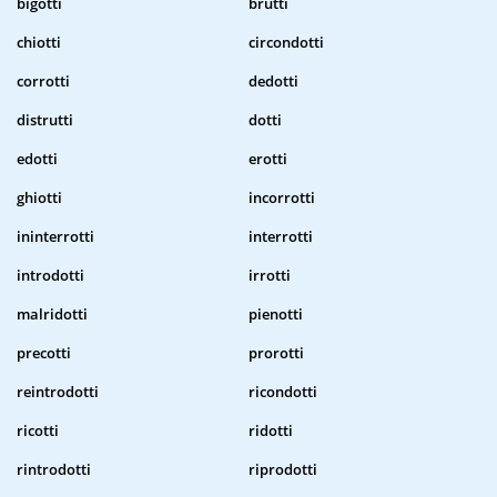
bigotti
brutti
chiotti
circondotti
corrotti
dedotti
distrutti
dotti
edotti
erotti
ghiotti
incorrotti
ininterrotti
interrotti
introdotti
irrotti
malridotti
pienotti
precotti
prorotti
reintrodotti
ricondotti
ricotti
ridotti
rintrodotti
riprodotti