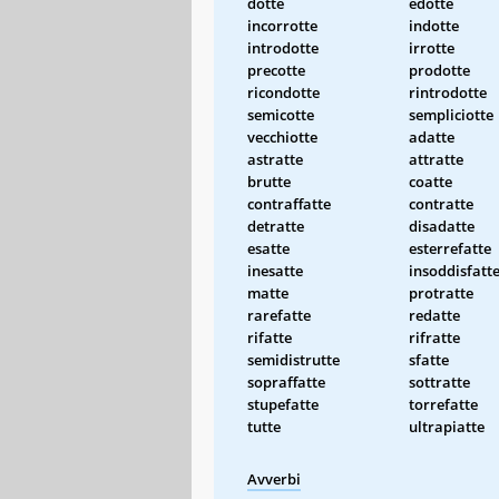
dotte
edotte
incorrotte
indotte
introdotte
irrotte
precotte
prodotte
ricondotte
rintrodotte
semicotte
sempliciotte
vecchiotte
adatte
astratte
attratte
brutte
coatte
contraffatte
contratte
detratte
disadatte
esatte
esterrefatte
inesatte
insoddisfatt
matte
protratte
rarefatte
redatte
rifatte
rifratte
semidistrutte
sfatte
sopraffatte
sottratte
stupefatte
torrefatte
tutte
ultrapiatte
Avverbi