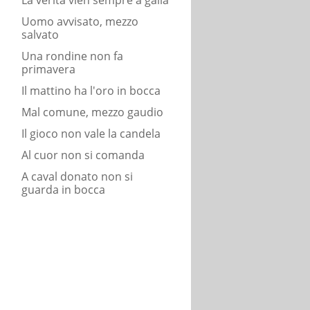
Uomo avvisato, mezzo
salvato
Una rondine non fa
primavera
Il mattino ha l'oro in bocca
Mal comune, mezzo gaudio
Il gioco non vale la candela
Al cuor non si comanda
A caval donato non si
guarda in bocca