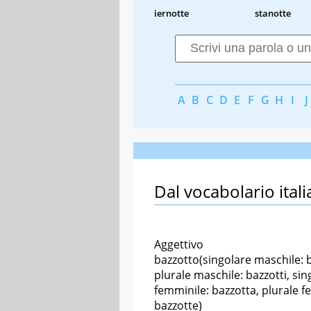
iernotte
stanotte
A
B
C
D
E
F
G
H
I
J
Dal vocabolario itali
Aggettivo
bazzotto(singolare maschile: 
plurale maschile: bazzotti, sin
femminile: bazzotta, plurale f
bazzotte)