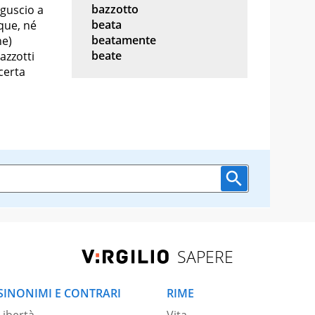
bazzotto
 guscio a
beata
que, né
beatamente
ne)
beate
azzotti
certa
SAPERE
SINONIMI E CONTRARI
RIME
Libertà
Vita