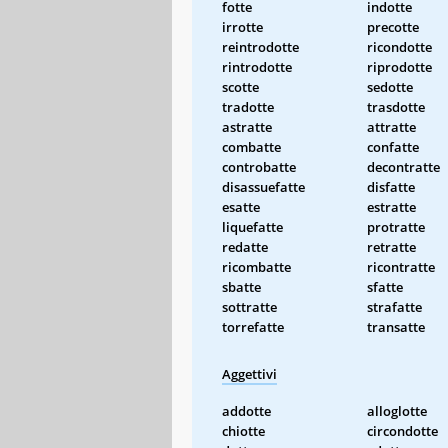
fotte
indotte
irrotte
precotte
reintrodotte
ricondotte
rintrodotte
riprodotte
scotte
sedotte
tradotte
trasdotte
astratte
attratte
combatte
confatte
controbatte
decontratte
disassuefatte
disfatte
esatte
estratte
liquefatte
protratte
redatte
retratte
ricombatte
ricontratte
sbatte
sfatte
sottratte
strafatte
torrefatte
transatte
Aggettivi
addotte
alloglotte
chiotte
circondotte