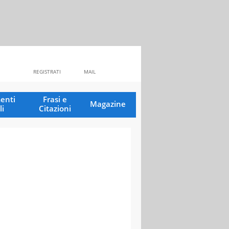
REGISTRATI
MAIL
enti
Frasi e
Magazine
li
Citazioni