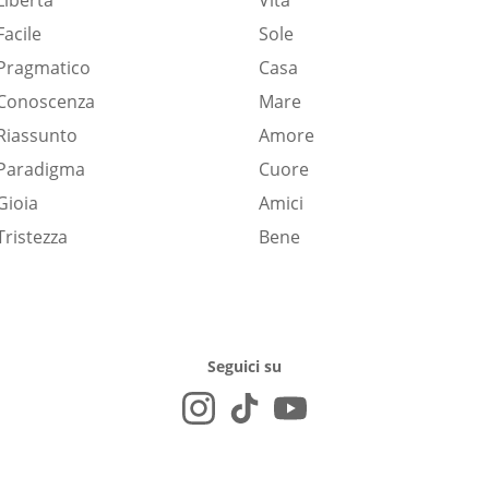
Facile
Sole
Pragmatico
Casa
Conoscenza
Mare
Riassunto
Amore
Paradigma
Cuore
Gioia
Amici
Tristezza
Bene
Seguici su