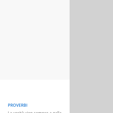
PROVERBI
La verità vien sempre a galla