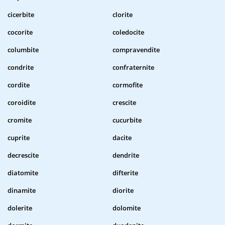
cicerbite
clorite
cocorite
coledocite
columbite
compravendite
condrite
confraternite
cordite
cormofite
coroidite
crescite
cromite
cucurbite
cuprite
dacite
decrescite
dendrite
diatomite
difterite
dinamite
diorite
dolerite
dolomite