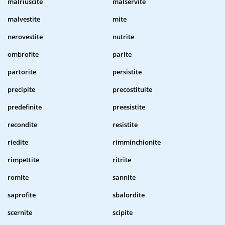
malriuscite
malservite
malvestite
mite
nerovestite
nutrite
ombrofite
parite
partorite
persistite
precipite
precostituite
predefinite
preesistite
recondite
resistite
riedite
rimminchionite
rimpettite
ritrite
romite
sannite
saprofite
sbalordite
scernite
scipite