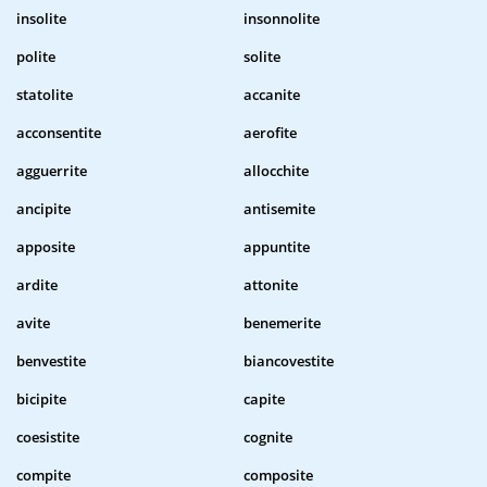
insolite
insonnolite
polite
solite
statolite
accanite
acconsentite
aerofite
agguerrite
allocchite
ancipite
antisemite
apposite
appuntite
ardite
attonite
avite
benemerite
benvestite
biancovestite
bicipite
capite
coesistite
cognite
compite
composite