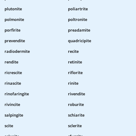
plutonite
poliartrite
polmonite
poltronite
porfirite
preadamite
prevendite
quadricipite
radiodermite
recite
rendite
retinite
ricrescite
rifiorite
rinascite
rinite
rinofaringite
rivendite
rivincite
roburite
salpingite
schiarite
scite
sclerite