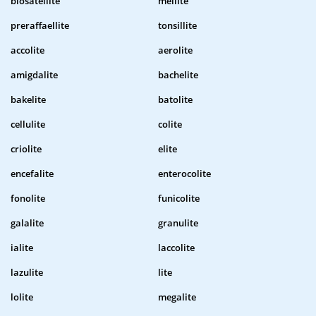
biosatellite
mellite
preraffaellite
tonsillite
accolite
aerolite
amigdalite
bachelite
bakelite
batolite
cellulite
colite
criolite
elite
encefalite
enterocolite
fonolite
funicolite
galalite
granulite
ialite
laccolite
lazulite
lite
lolite
megalite