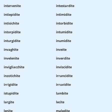
intervenite
intestardite
intiepidite
intimidite
intisichite
intorbidite
intorpidite
intumidite
inturgidite
inumidite
invaghite
inveite
invelenite
inverdite
invigliacchite
inviscidite
inzotichite
irrancidite
irrigidite
irruvidite
istupidite
lambite
largite
lecite
lenite
maledite