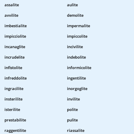
assalite
aulite
avvilite
demolite
imbestialite
impermalite
impicciolite
impiccolite
incanaglite
incivilite
incrudelite
indebolite
infistolite
informicolite
infreddolite
ingentilite
ingracilite
inorgoglite
insterilite
invilite
isterilite
polite
prestabilite
pulite
raggentilite
riassalite