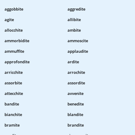
aggobbite
aggredite
agite
allibite
allocchite
ambite
ammorbidite
ammoscite
ammuffite
applaudite
approfondite
ardite
arricchite
arrochite
assorbite
assordite
attecchite
avvenite
bandite
benedite
bianchite
blandite
bramite
brandite