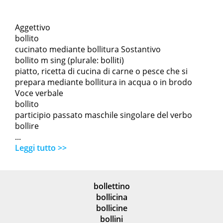
Aggettivo
bollito
cucinato mediante bollitura Sostantivo
bollito m sing (plurale: bolliti)
piatto, ricetta di cucina di carne o pesce che si
prepara mediante bollitura in acqua o in brodo
Voce verbale
bollito
participio passato maschile singolare del verbo
bollire
...
Leggi tutto >>
bollettino
bollicina
bollicine
bollini