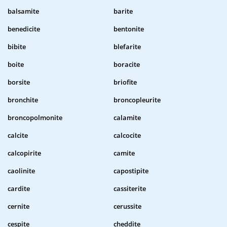
balsamite
barite
benedicite
bentonite
bibite
blefarite
boite
boracite
borsite
briofite
bronchite
broncopleurite
broncopolmonite
calamite
calcite
calcocite
calcopirite
camite
caolinite
capostipite
cardite
cassiterite
cernite
cerussite
cespite
cheddite