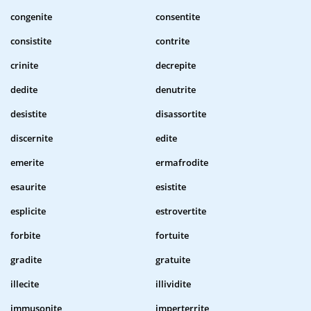
congenite
consentite
consistite
contrite
crinite
decrepite
dedite
denutrite
desistite
disassortite
discernite
edite
emerite
ermafrodite
esaurite
esistite
esplicite
estrovertite
forbite
fortuite
gradite
gratuite
illecite
illividite
immusonite
imperterrite