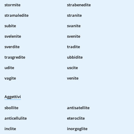
stormite
strabenedite
stramaledite
stranite
subite
svanite
svelenite
svenite
sverdite
tradite
trasgredite
ubbidite
udite
uscite
vagite
venite
Aggettivi
sbollite
antisatellite
anticellulite
eteroclite
inclite
inorgoglite