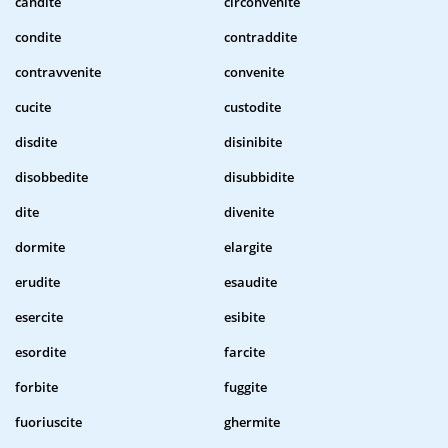
candite
circonvenite
condite
contraddite
contravvenite
convenite
cucite
custodite
disdite
disinibite
disobbedite
disubbidite
dite
divenite
dormite
elargite
erudite
esaudite
esercite
esibite
esordite
farcite
forbite
fuggite
fuoriuscite
ghermite