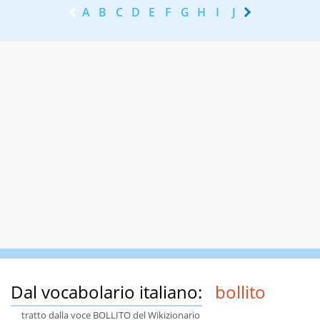
A
B
C
D
E
F
G
H
I
J
K
L
M
N
Dal vocabolario italiano:
bollito
tratto dalla voce BOLLITO del Wikizionario