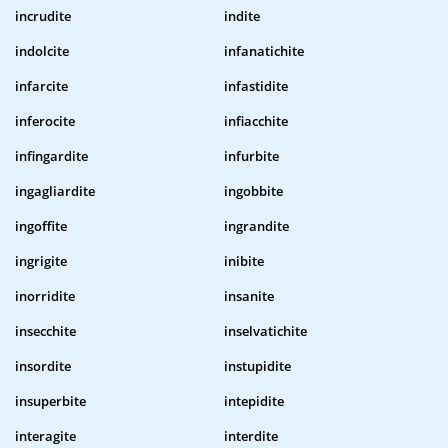
incrudite
indite
indolcite
infanatichite
infarcite
infastidite
inferocite
infiacchite
infingardite
infurbite
ingagliardite
ingobbite
ingoffite
ingrandite
ingrigite
inibite
inorridite
insanite
insecchite
inselvatichite
insordite
instupidite
insuperbite
intepidite
interagite
interdite