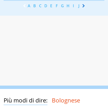
A
B
C
D
E
F
G
H
I
J
K
L
M
N
Più modi di dire:
Bolognese