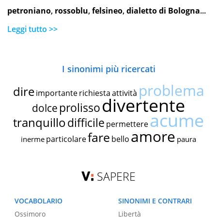
petroniano
,
rossoblu
,
felsineo
,
dialetto di Bologna
...
Leggi tutto >>
I sinonimi più ricercati
problema
dire
importante
richiesta
attività
divertente
prolisso
dolce
acume
tranquillo
difficile
permettere
amore
fare
particolare
bello
inerme
paura
SAPERE
VOCABOLARIO
SINONIMI E CONTRARI
Ossimoro
Libertà