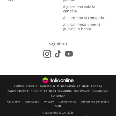
Il gioco non vale la
candela
Al cuor non si comanda
A caval donato non si
guarda in bocca
Seguici su
LIBERO
VIRGILIO
PAGINEGIALLE
PAGINEGIALLE SHOP
PGCASA
PAGINEBIANCHE
TUTTOCITTÀ
DILEI
SIVIAGGIA
QUIFINANZA
BUONISSIMO
SUPEREVA
Chi siamo
Note Legali
Privacy
Cookie Policy
Preferenze sui cookie
Aiuto
© Italiaonline S.p.A. 2026