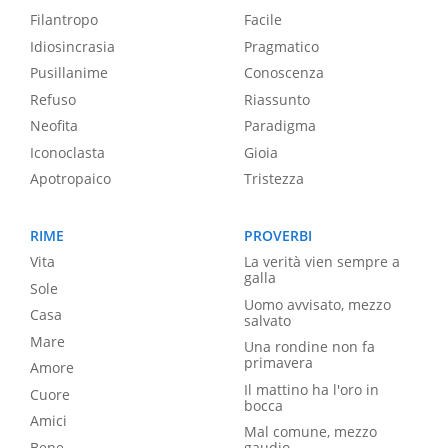
Filantropo
Facile
Idiosincrasia
Pragmatico
Pusillanime
Conoscenza
Refuso
Riassunto
Neofita
Paradigma
Iconoclasta
Gioia
Apotropaico
Tristezza
RIME
PROVERBI
Vita
La verità vien sempre a
galla
Sole
Uomo avvisato, mezzo
Casa
salvato
Mare
Una rondine non fa
primavera
Amore
Il mattino ha l'oro in
Cuore
bocca
Amici
Mal comune, mezzo
Bene
gaudio