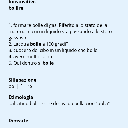
Intransitivo
bollire
formare bolle di gas. Riferito allo stato della
materia in cui un liquido sta passando allo stato
gassoso
L
acqua
bolle
a 100 gradi''
cuocere del cibo in un liquido che bolle
avere molto caldo
Qui dentro si
bolle
Sillabazione
bol | lì | re
Etimologia
dal latino
bŭllire
che deriva da
bŭlla
cioè "bolla"
Derivate