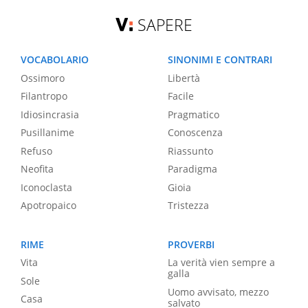
SAPERE
VOCABOLARIO
SINONIMI E CONTRARI
Ossimoro
Libertà
Filantropo
Facile
Idiosincrasia
Pragmatico
Pusillanime
Conoscenza
Refuso
Riassunto
Neofita
Paradigma
Iconoclasta
Gioia
Apotropaico
Tristezza
RIME
PROVERBI
Vita
La verità vien sempre a
galla
Sole
Uomo avvisato, mezzo
Casa
salvato