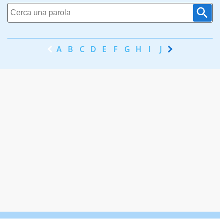
A
B
C
D
E
F
G
H
I
J
K
L
M
N