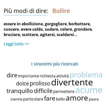
Più modi di dire:
Bollire
essere in ebollizione
,
gorgogliare
,
borbottare
,
cuocere
,
avere caldo
,
sudare
,
colare
,
grondare
,
bruciare
,
scottare
,
agitarsi
,
scaldarsi
...
Leggi tutto >>
I sinonimi più ricercati
problema
dire
importante
richiesta
attività
divertente
prolisso
dolce
acume
tranquillo
difficile
permettere
amore
fare
particolare
bello
inerme
paura