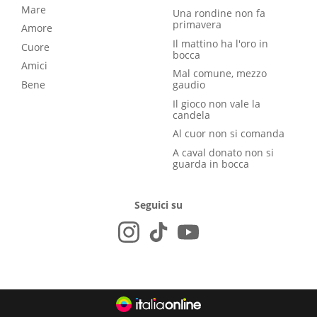
Mare
Una rondine non fa
primavera
Amore
Il mattino ha l'oro in
Cuore
bocca
Amici
Mal comune, mezzo
Bene
gaudio
Il gioco non vale la
candela
Al cuor non si comanda
A caval donato non si
guarda in bocca
Seguici su