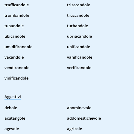
trafficandole
trisecandole
trombandole
truccandole
tubandole
turbandole
ubicandole
ubriacandole
umidificandole
unificandole
vacandole
vanificandole
vendicandole
verificandole
vinificandole
Aggettivi
debole
abominevole
acutangole
addomestichevole
agevole
agricole