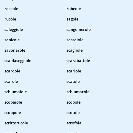
roseole
rubeole
rucole
sagole
saleggiole
sanguinerole
sanicole
sassaiole
savonarole
scagliole
scaldaseggiole
scarabattole
scardole
scariole
scarole
scatole
schiumaiole
schiumarole
scopaiole
scopole
scoppole
scotole
scrittorucole
scrofole