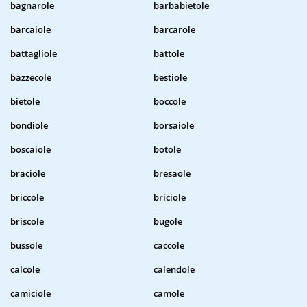
bagnarole
barbabietole
barcaiole
barcarole
battagliole
battole
bazzecole
bestiole
bietole
boccole
bondiole
borsaiole
boscaiole
botole
braciole
bresaole
briccole
briciole
briscole
bugole
bussole
caccole
calcole
calendole
camiciole
camole