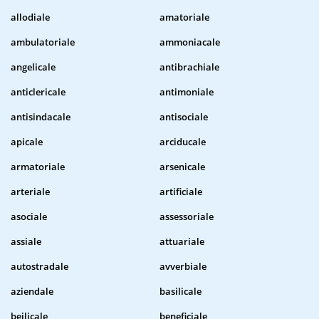
allodiale
amatoriale
ambulatoriale
ammoniacale
angelicale
antibrachiale
anticlericale
antimoniale
antisindacale
antisociale
apicale
arciducale
armatoriale
arsenicale
arteriale
artificiale
asociale
assessoriale
assiale
attuariale
autostradale
avverbiale
aziendale
basilicale
beilicale
beneficiale