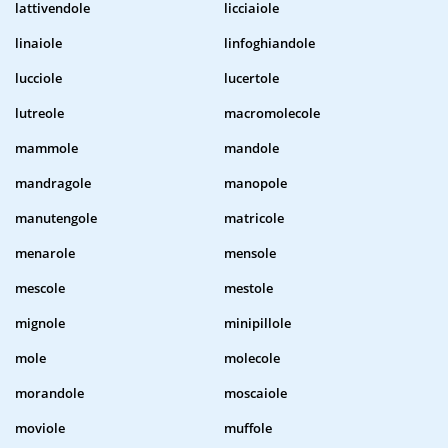
lattivendole
licciaiole
linaiole
linfoghiandole
lucciole
lucertole
lutreole
macromolecole
mammole
mandole
mandragole
manopole
manutengole
matricole
menarole
mensole
mescole
mestole
mignole
minipillole
mole
molecole
morandole
moscaiole
moviole
muffole