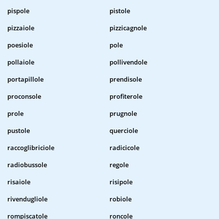
pispole
pistole
pizzaiole
pizzicagnole
poesiole
pole
pollaiole
pollivendole
portapillole
prendisole
proconsole
profiterole
prole
prugnole
pustole
querciole
raccoglibriciole
radicicole
radiobussole
regole
risaiole
risipole
rivendugliole
robiole
rompiscatole
roncole