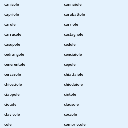
canicole
cannaiole
capriole
carabattole
carole
carriole
carrucole
castagnole
casupole
cedole
cedrangole
cenciaiole
cenerentole
cepole
cercasole
chiattaiole
chiocciole
chiodaiole
ciappole
cintole
ciotole
clausole
clavicole
coccole
cole
combriccole