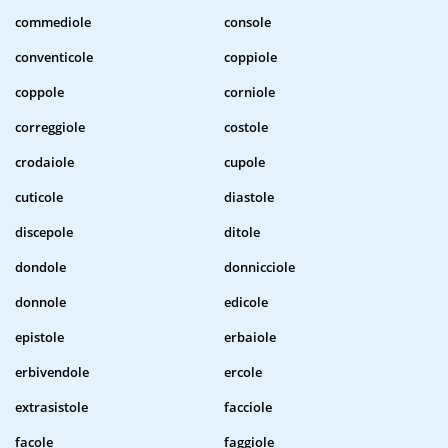
commediole
console
conventicole
coppiole
coppole
corniole
correggiole
costole
crodaiole
cupole
cuticole
diastole
discepole
ditole
dondole
donnicciole
donnole
edicole
epistole
erbaiole
erbivendole
ercole
extrasistole
facciole
facole
faggiole