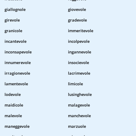
giallognole
giovevole
girevole
gradevole
granicole
immeritevole
incantevole
incolpevole
inconsapevole
ingannevole
innumerevole
insocievole
irragionevole
lacrimevole
lamentevole
limicole
lodevole
lusinghevole
maidicole
malagevole
malevole
manchevole
maneggevole
marzuole