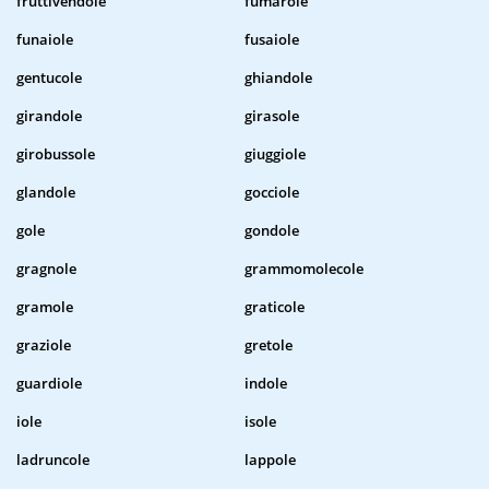
fruttivendole
fumarole
funaiole
fusaiole
gentucole
ghiandole
girandole
girasole
girobussole
giuggiole
glandole
gocciole
gole
gondole
gragnole
grammomolecole
gramole
graticole
graziole
gretole
guardiole
indole
iole
isole
ladruncole
lappole