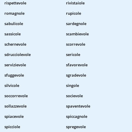
rispettevole
rivistaiole
romagnole
rupicole
sabulicole
sardegnole
sassicole
scambievole
schernevole
scorrevole
sdrucciolevole
sericole
servizievole
sfavorevole
sfuggevole
sgradevole
silvicole
singole
soccorrevole
socievole
sollazzevole
spaventevole
spiacevole
spiccagnole
spicciole
spregevole