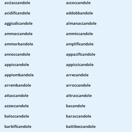
acciaccandole
accoccandole
acidificandole
addobbandole
aggiudicandole
almanaccandole
ammaccandole
ammiccandole
ammorbandole
amplificandole
annoccandole
appacificandole
appiccandole
appiccicandole
appiombandole
arrecandole
arrembandole
arroccandole
attaccandole
attraccandole
azzeccandole
bacandole
baloccandole
baraccandole
barbificandole
battibeccandole