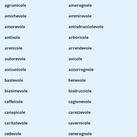
agrumicole
amarognole
amichevole
ammirevole
amorevole
antisdrucciolevole
antisole
arboricole
arenicole
arrendevole
autorevole
avicole
avicunicole
azzurrognole
bastevole
benevole
biasimevole
bisdrucciole
caffeicole
cagionevole
canapicole
carezzevole
caritatevole
cavernicole
cedevole
cenerognole