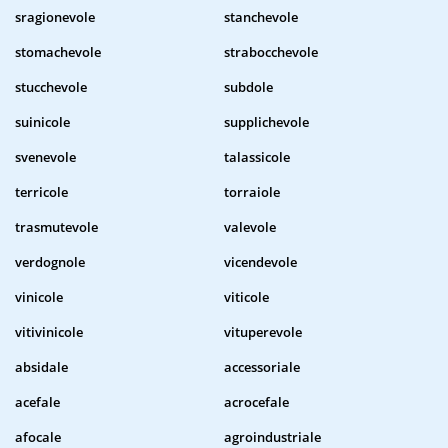
sragionevole
stanchevole
stomachevole
strabocchevole
stucchevole
subdole
suinicole
supplichevole
svenevole
talassicole
terricole
torraiole
trasmutevole
valevole
verdognole
vicendevole
vinicole
viticole
vitivinicole
vituperevole
absidale
accessoriale
acefale
acrocefale
afocale
agroindustriale