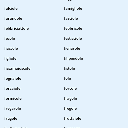
falciole
famigliole
farandole
fasciole
febbriciattole
febbricole
fecole
festicciole
fiaccole
fienarole
figliole
filipendole
fissamaiuscole
fistole
fognaiole
fole
forcaiole
forcole
formicole
fragole
fregarole
fregole
frugole
fruttaiole