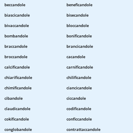
beccandole
beneficandole
biascicandole
bisecandole
bivaccandole
bloccandole
bombandole
bonificandole
braccandole
brancicandole
broccandole
cacandole
calcificandole
carnificandole
chiarificandole
chilificandole
chimificandole
ciancicandole
cibandole
ciccandole
claudicandole
codificandole
cokificandole
conficcandole
conglobandole
contrattaccandole