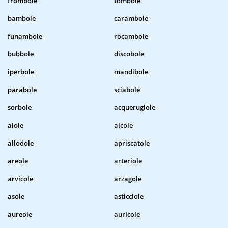
frombole
tombole
bambole
carambole
funambole
rocambole
bubbole
discobole
iperbole
mandibole
parabole
sciabole
sorbole
acquerugiole
aiole
alcole
allodole
apriscatole
areole
arteriole
arvicole
arzagole
asole
asticciole
aureole
auricole