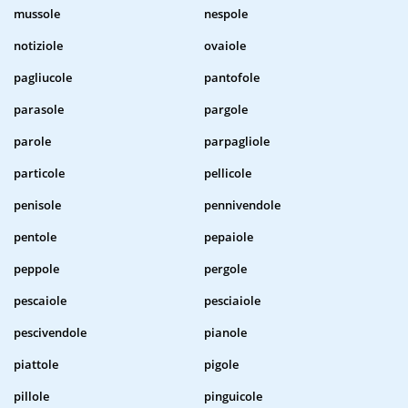
mussole
nespole
notiziole
ovaiole
pagliucole
pantofole
parasole
pargole
parole
parpagliole
particole
pellicole
penisole
pennivendole
pentole
pepaiole
peppole
pergole
pescaiole
pesciaiole
pescivendole
pianole
piattole
pigole
pillole
pinguicole