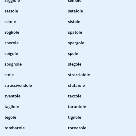
seggiole
semole
sessole
setaiole
setole
sistole
sogliole
spatole
specole
spergole
spigole
spole
spugnole
stegole
stole
stracciaiole
straccivendole
stufaiole
sventole
taccole
tagliole
tarantole
tegole
tignole
tombarole
tornasole