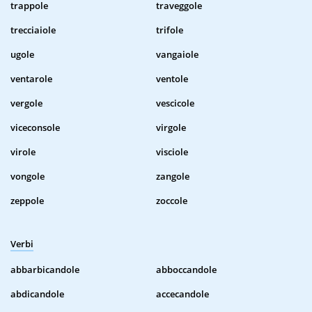
trappole
traveggole
trecciaiole
trifole
ugole
vangaiole
ventarole
ventole
vergole
vescicole
viceconsole
virgole
virole
visciole
vongole
zangole
zeppole
zoccole
Verbi
abbarbicandole
abboccandole
abdicandole
accecandole