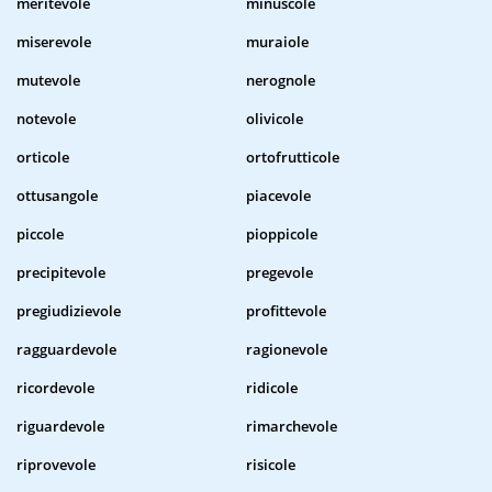
meritevole
minuscole
miserevole
muraiole
mutevole
nerognole
notevole
olivicole
orticole
ortofrutticole
ottusangole
piacevole
piccole
pioppicole
precipitevole
pregevole
pregiudizievole
profittevole
ragguardevole
ragionevole
ricordevole
ridicole
riguardevole
rimarchevole
riprovevole
risicole