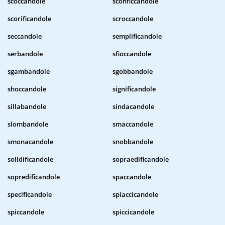
scoccandole
sconficcandole
scorificandole
scroccandole
seccandole
semplificandole
serbandole
sfioccandole
sgambandole
sgobbandole
shoccandole
significandole
sillabandole
sindacandole
slombandole
smaccandole
smonacandole
snobbandole
solidificandole
sopraedificandole
sopredificandole
spaccandole
specificandole
spiaccicandole
spiccandole
spiccicandole