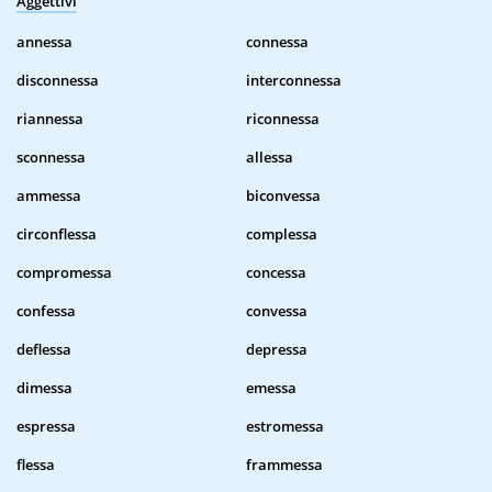
Aggettivi
annessa
connessa
disconnessa
interconnessa
riannessa
riconnessa
sconnessa
allessa
ammessa
biconvessa
circonflessa
complessa
compromessa
concessa
confessa
convessa
deflessa
depressa
dimessa
emessa
espressa
estromessa
flessa
frammessa