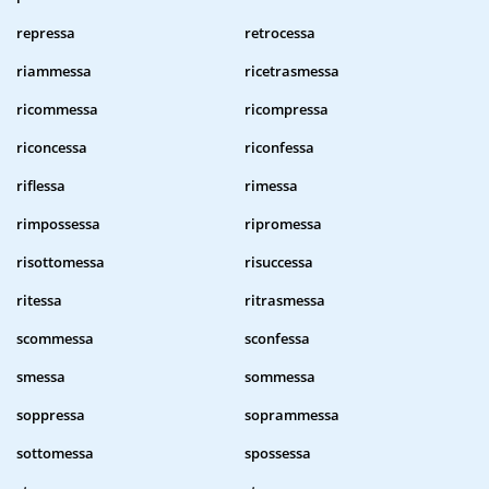
repressa
retrocessa
riammessa
ricetrasmessa
ricommessa
ricompressa
riconcessa
riconfessa
riflessa
rimessa
rimpossessa
ripromessa
risottomessa
risuccessa
ritessa
ritrasmessa
scommessa
sconfessa
smessa
sommessa
soppressa
soprammessa
sottomessa
spossessa