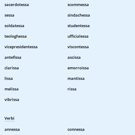
sacerdotessa
scommessa
sessa
sindachessa
soldatessa
studentessa
teologhessa
ufficialessa
vicepresidentessa
viscontessa
antefissa
ascissa
clarissa
emorroissa
lissa
mantissa
melissa
rissa
vibrissa
Verbi
annessa
connessa