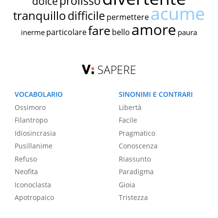
prolisso
dolce
acume
tranquillo
difficile
permettere
amore
fare
particolare
bello
inerme
paura
SAPERE
VOCABOLARIO
SINONIMI E CONTRARI
Ossimoro
Libertà
Filantropo
Facile
Idiosincrasia
Pragmatico
Pusillanime
Conoscenza
Refuso
Riassunto
Neofita
Paradigma
Iconoclasta
Gioia
Apotropaico
Tristezza