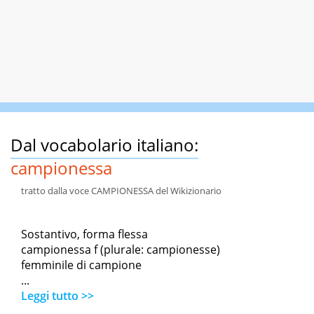
Dal vocabolario italiano:
campionessa
tratto dalla voce CAMPIONESSA del Wikizionario
Sostantivo, forma flessa
campionessa f (plurale: campionesse)
femminile di campione
...
Leggi tutto >>