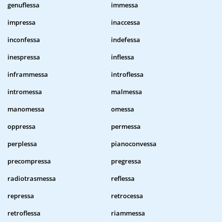
genuflessa
immessa
impressa
inaccessa
inconfessa
indefessa
inespressa
inflessa
inframmessa
introflessa
intromessa
malmessa
manomessa
omessa
oppressa
permessa
perplessa
pianoconvessa
precompressa
pregressa
radiotrasmessa
reflessa
repressa
retrocessa
retroflessa
riammessa