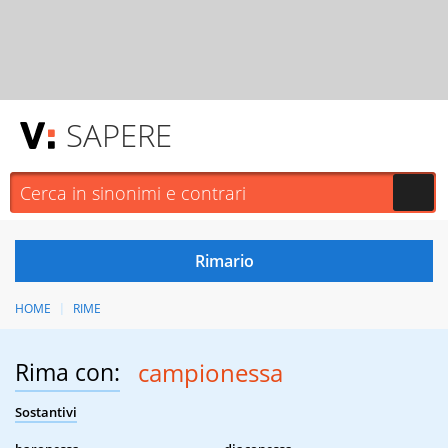
SAPERE
HOME
RIME
Rima con:
campionessa
Sostantivi