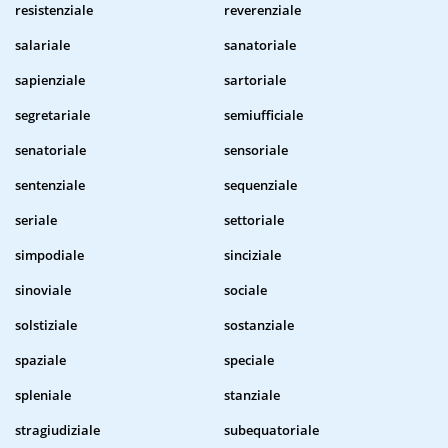
resistenziale
reverenziale
salariale
sanatoriale
sapienziale
sartoriale
segretariale
semiufficiale
senatoriale
sensoriale
sentenziale
sequenziale
seriale
settoriale
simpodiale
sinciziale
sinoviale
sociale
solstiziale
sostanziale
spaziale
speciale
spleniale
stanziale
stragiudiziale
subequatoriale