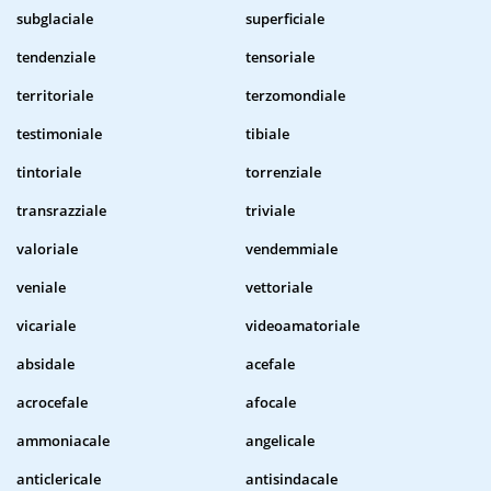
subglaciale
superficiale
tendenziale
tensoriale
territoriale
terzomondiale
testimoniale
tibiale
tintoriale
torrenziale
transrazziale
triviale
valoriale
vendemmiale
veniale
vettoriale
vicariale
videoamatoriale
absidale
acefale
acrocefale
afocale
ammoniacale
angelicale
anticlericale
antisindacale