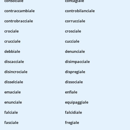
consociale
contagiale
contraccambiale
controbilanciale
controbracciale
corrucciale
crociale
crosciale
crucciale
cucciale
debbiale
denunciale
discacciale
disimpacciale
disincrociale
dispregiale
disselciale
dissociale
emaciale
enfiale
enunciale
equipaggiale
falciale
falcidiale
fasciale
fregiale