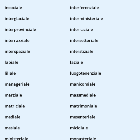
insociale
interferenziale
interglaciale
interministeriale
interprovinciale
interraziale
interrazziale
intersettoriale
interspaziale
interstiziale
labiale
laziale
liliale
luogotenenziale
manageriale
manicomiale
marziale
massmediale
matriciale
matrimoniale
mediale
mesenteriale
mesiale
micidiale
ministeriale
monasteriale