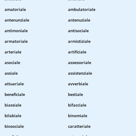
amatoriale
ambulatoriale
antenunziale
antenuziale
antimoniale
antisociale
armatoriale
armistiziale
arteriale
artificiale
asociale
assessoriale
assiale
assistenziale
attuariale
avverbiale
beneficiale
bestiale
biassiale
bifacciale
bilabiale
binomiale
biosociale
caratteriale