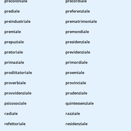
precoloniale
precordiale
prediale
preferenziale
preindustriale
prematrimoniale
premiale
premondiale
prepuziale
presidenziale
pretoriale
previdenziale
primaziale
primordiale
prodittatoriale
proemiale
proverbiale
provinciale
provvidenziale
prudenziale
psicosociale
quintessenziale
radiale
razziale
refettoriale
residenziale