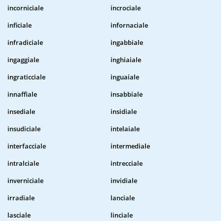
incorniciale
incrociale
inficiale
infornaciale
infradiciale
ingabbiale
ingaggiale
inghiaiale
ingraticciale
inguaiale
innaffiale
insabbiale
insediale
insidiale
insudiciale
intelaiale
interfacciale
intermediale
intralciale
intrecciale
inverniciale
invidiale
irradiale
lanciale
lasciale
linciale