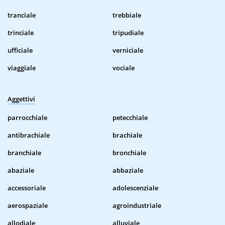
tranciale
trebbiale
trinciale
tripudiale
ufficiale
verniciale
viaggiale
vociale
Aggettivi
parrocchiale
petecchiale
antibrachiale
brachiale
branchiale
bronchiale
abaziale
abbaziale
accessoriale
adolescenziale
aerospaziale
agroindustriale
allodiale
alluviale