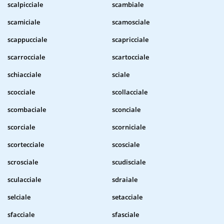
scalpicciale
scambiale
scamiciale
scamosciale
scappucciale
scapricciale
scarrocciale
scartocciale
schiacciale
sciale
scocciale
scollacciale
scombaciale
sconciale
scorciale
scorniciale
scortecciale
scosciale
scrosciale
scudisciale
sculacciale
sdraiale
selciale
setacciale
sfacciale
sfasciale