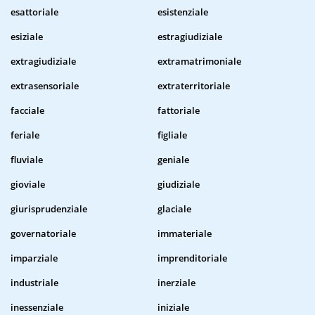
esattoriale
esistenziale
esiziale
estragiudiziale
extragiudiziale
extramatrimoniale
extrasensoriale
extraterritoriale
facciale
fattoriale
feriale
figliale
fluviale
geniale
gioviale
giudiziale
giurisprudenziale
glaciale
governatoriale
immateriale
imparziale
imprenditoriale
industriale
inerziale
inessenziale
iniziale