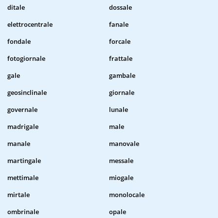
ditale
dossale
elettrocentrale
fanale
fondale
forcale
fotogiornale
frattale
gale
gambale
geosinclinale
giornale
governale
lunale
madrigale
male
manale
manovale
martingale
messale
mettimale
miogale
mirtale
monolocale
ombrinale
opale