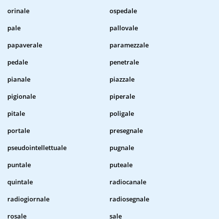
orinale
ospedale
pale
pallovale
papaverale
paramezzale
pedale
penetrale
pianale
piazzale
pigionale
piperale
pitale
poligale
portale
presegnale
pseudointellettuale
pugnale
puntale
puteale
quintale
radiocanale
radiogiornale
radiosegnale
rosale
sale