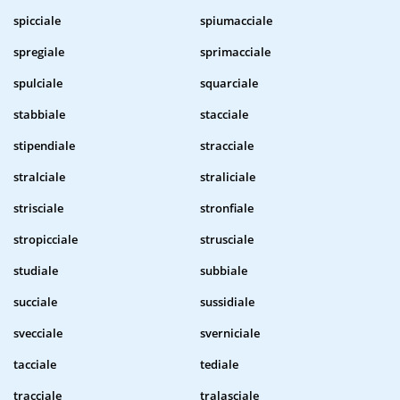
spicciale
spiumacciale
spregiale
sprimacciale
spulciale
squarciale
stabbiale
stacciale
stipendiale
stracciale
stralciale
straliciale
strisciale
stronfiale
stropicciale
strusciale
studiale
subbiale
succiale
sussidiale
svecciale
sverniciale
tacciale
tediale
tracciale
tralasciale