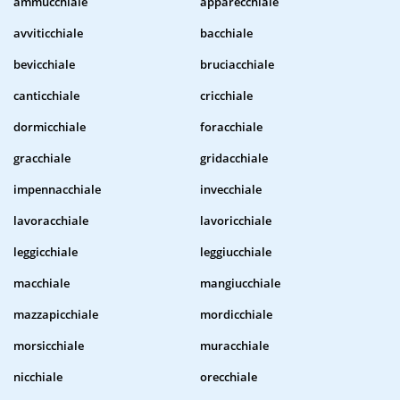
ammucchiale
apparecchiale
avviticchiale
bacchiale
bevicchiale
bruciacchiale
canticchiale
cricchiale
dormicchiale
foracchiale
gracchiale
gridacchiale
impennacchiale
invecchiale
lavoracchiale
lavoricchiale
leggicchiale
leggiucchiale
macchiale
mangiucchiale
mazzapicchiale
mordicchiale
morsicchiale
muracchiale
nicchiale
orecchiale