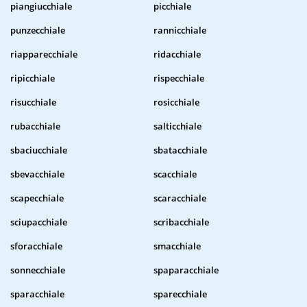
piangiucchiale
picchiale
punzecchiale
rannicchiale
riapparecchiale
ridacchiale
ripicchiale
rispecchiale
risucchiale
rosicchiale
rubacchiale
salticchiale
sbaciucchiale
sbatacchiale
sbevacchiale
scacchiale
scapecchiale
scaracchiale
sciupacchiale
scribacchiale
sforacchiale
smacchiale
sonnecchiale
spaparacchiale
sparacchiale
sparecchiale