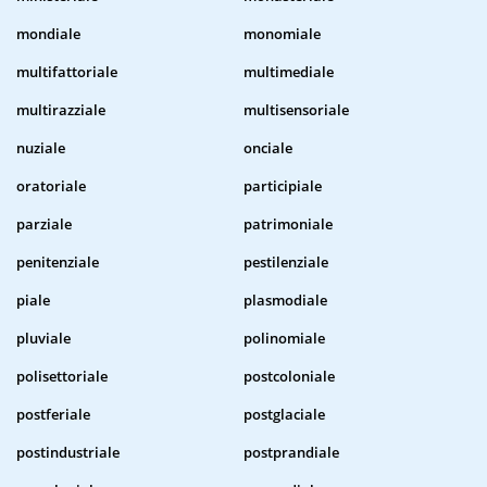
mondiale
monomiale
multifattoriale
multimediale
multirazziale
multisensoriale
nuziale
onciale
oratoriale
participiale
parziale
patrimoniale
penitenziale
pestilenziale
piale
plasmodiale
pluviale
polinomiale
polisettoriale
postcoloniale
postferiale
postglaciale
postindustriale
postprandiale