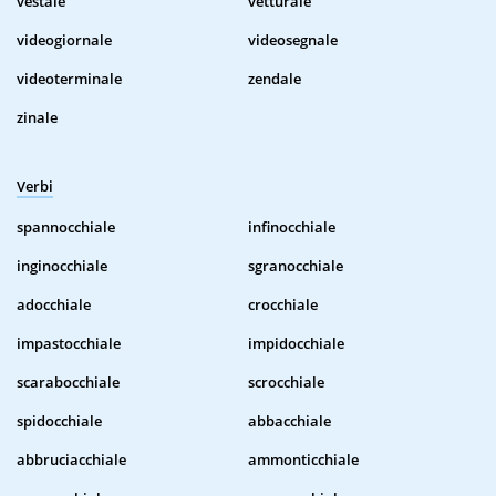
vestale
vetturale
videogiornale
videosegnale
videoterminale
zendale
zinale
Verbi
spannocchiale
infinocchiale
inginocchiale
sgranocchiale
adocchiale
crocchiale
impastocchiale
impidocchiale
scarabocchiale
scrocchiale
spidocchiale
abbacchiale
abbruciacchiale
ammonticchiale