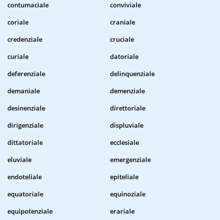
contumaciale
conviviale
coriale
craniale
credenziale
cruciale
curiale
datoriale
deferenziale
delinquenziale
demaniale
demenziale
desinenziale
direttoriale
dirigenziale
displuviale
dittatoriale
ecclesiale
eluviale
emergenziale
endoteliale
epiteliale
equatoriale
equinoziale
equipotenziale
erariale