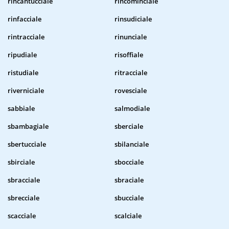
rincantucciale
rincominciale
rinfacciale
rinsudiciale
rintracciale
rinunciale
ripudiale
risoffiale
ristudiale
ritracciale
riverniciale
rovesciale
sabbiale
salmodiale
sbambagiale
sberciale
sbertucciale
sbilanciale
sbirciale
sbocciale
sbracciale
sbraciale
sbrecciale
sbucciale
scacciale
scalciale