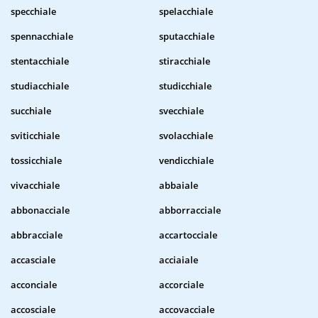
specchiale
spelacchiale
spennacchiale
sputacchiale
stentacchiale
stiracchiale
studiacchiale
studicchiale
succhiale
svecchiale
sviticchiale
svolacchiale
tossicchiale
vendicchiale
vivacchiale
abbaiale
abbonacciale
abborracciale
abbracciale
accartocciale
accasciale
acciaiale
acconciale
accorciale
accosciale
accovacciale