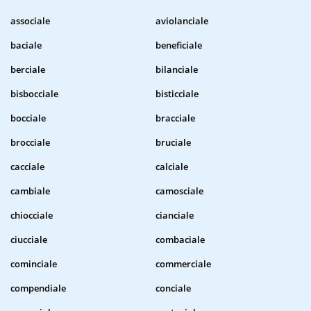
associale
aviolanciale
baciale
beneficiale
berciale
bilanciale
bisbocciale
bisticciale
bocciale
bracciale
brocciale
bruciale
cacciale
calciale
cambiale
camosciale
chiocciale
cianciale
ciucciale
combaciale
cominciale
commerciale
compendiale
conciale