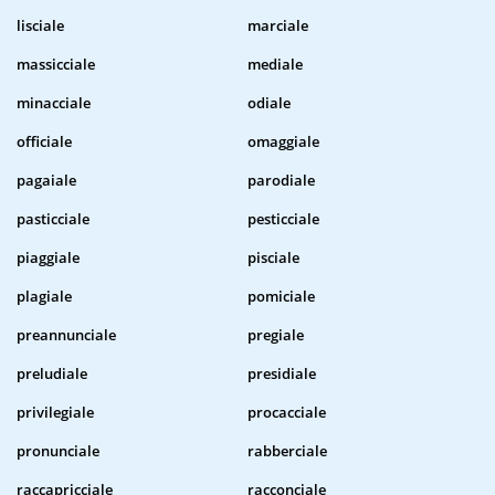
lisciale
marciale
massicciale
mediale
minacciale
odiale
officiale
omaggiale
pagaiale
parodiale
pasticciale
pesticciale
piaggiale
pisciale
plagiale
pomiciale
preannunciale
pregiale
preludiale
presidiale
privilegiale
procacciale
pronunciale
rabberciale
raccapricciale
racconciale