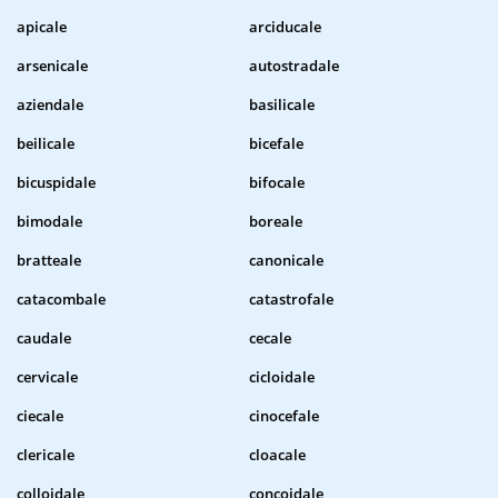
apicale
arciducale
arsenicale
autostradale
aziendale
basilicale
beilicale
bicefale
bicuspidale
bifocale
bimodale
boreale
bratteale
canonicale
catacombale
catastrofale
caudale
cecale
cervicale
cicloidale
ciecale
cinocefale
clericale
cloacale
colloidale
concoidale