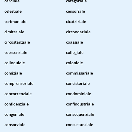
cardiale
categoriale
celestiale
censoriale
cerimoniale
cicatriziale
cimiteriale
circondariale
circostanziale
coassiale
coessenziale
collegiale
colloquiale
coloniale
comiziale
commissariale
comprensoriale
concistoriale
concorrenziale
condominiale
confidenziale
confindustriale
congeniale
consequenziale
consorziale
consustanziale