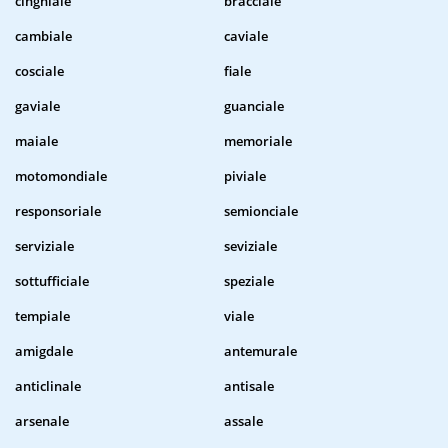
cinghiale
bracciale
cambiale
caviale
cosciale
fiale
gaviale
guanciale
maiale
memoriale
motomondiale
piviale
responsoriale
semionciale
serviziale
seviziale
sottufficiale
speziale
tempiale
viale
amigdale
antemurale
anticlinale
antisale
arsenale
assale