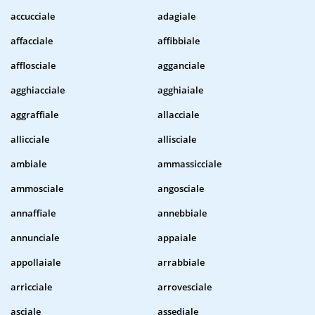
accucciale
adagiale
affacciale
affibbiale
afflosciale
agganciale
agghiacciale
agghiaiale
aggraffiale
allacciale
allicciale
allisciale
ambiale
ammassicciale
ammosciale
angosciale
annaffiale
annebbiale
annunciale
appaiale
appollaiale
arrabbiale
arricciale
arrovesciale
asciale
assediale