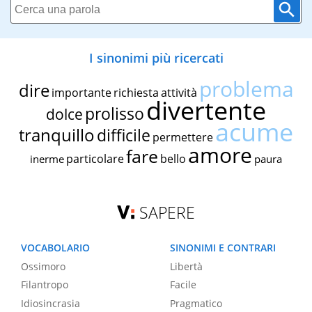
I sinonimi più ricercati
problema
dire
importante
richiesta
attività
divertente
prolisso
dolce
acume
tranquillo
difficile
permettere
amore
fare
particolare
bello
inerme
paura
SAPERE
VOCABOLARIO
SINONIMI E CONTRARI
Ossimoro
Libertà
Filantropo
Facile
Idiosincrasia
Pragmatico