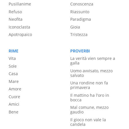
Pusillanime
Conoscenza
Refuso
Riassunto
Neofita
Paradigma
Iconoclasta
Gioia
Apotropaico
Tristezza
RIME
PROVERBI
Vita
La verità vien sempre a
galla
Sole
Uomo avvisato, mezzo
Casa
salvato
Mare
Una rondine non fa
primavera
Amore
Il mattino ha l'oro in
Cuore
bocca
Amici
Mal comune, mezzo
Bene
gaudio
Il gioco non vale la
candela