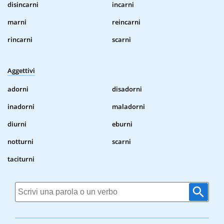
disincarni
incarni
marni
reincarni
rincarni
scarni
Aggettivi
adorni
disadorni
inadorni
maladorni
diurni
eburni
notturni
scarni
taciturni