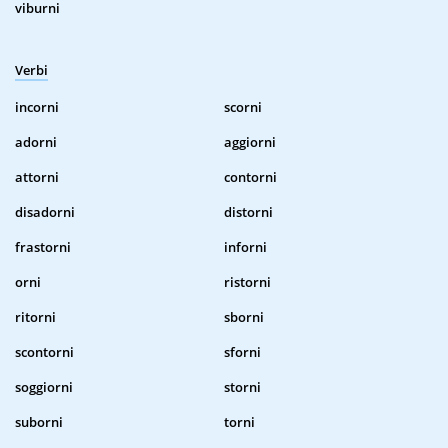
viburni
Verbi
incorni
scorni
adorni
aggiorni
attorni
contorni
disadorni
distorni
frastorni
inforni
orni
ristorni
ritorni
sborni
scontorni
sforni
soggiorni
storni
suborni
torni