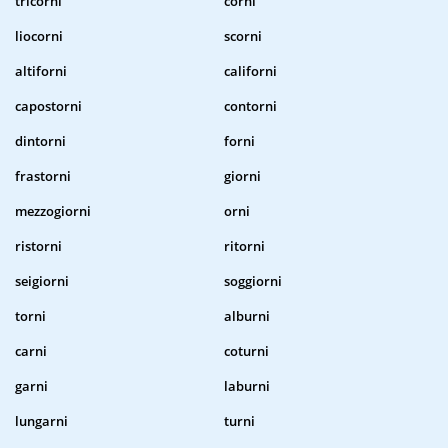
tricorni
corni
liocorni
scorni
altiforni
californi
capostorni
contorni
dintorni
forni
frastorni
giorni
mezzogiorni
orni
ristorni
ritorni
seigiorni
soggiorni
torni
alburni
carni
coturni
garni
laburni
lungarni
turni