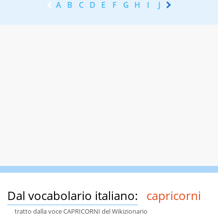
A
B
C
D
E
F
G
H
I
J
K
L
M
N
Dal vocabolario italiano:
capricorni
tratto dalla voce CAPRICORNI del Wikizionario