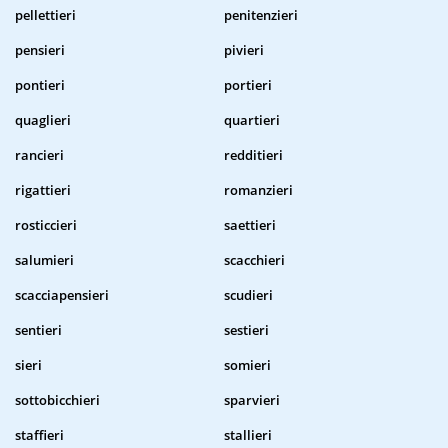
pellettieri
penitenzieri
pensieri
pivieri
pontieri
portieri
quaglieri
quartieri
rancieri
redditieri
rigattieri
romanzieri
rosticcieri
saettieri
salumieri
scacchieri
scacciapensieri
scudieri
sentieri
sestieri
sieri
somieri
sottobicchieri
sparvieri
staffieri
stallieri