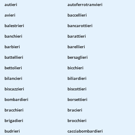
autieri
autoferrotranvieri
avieri
baccellieri
balestrieri
bancarottieri
banchieri
barattieri
barbieri
barellieri
battellieri
bersaglieri
bettolieri
bicchieri
bilancieri
biliardieri
biscazzieri
biscottieri
bombardieri
borsettieri
bracchieri
bracieri
brigadieri
brocchieri
budrieri
cacciabombardieri