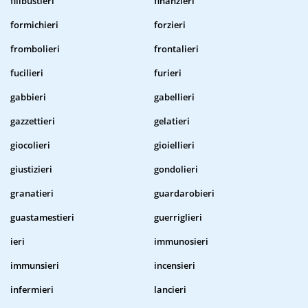
filibustieri
finanzieri
formichieri
forzieri
frombolieri
frontalieri
fucilieri
furieri
gabbieri
gabellieri
gazzettieri
gelatieri
giocolieri
gioiellieri
giustizieri
gondolieri
granatieri
guardarobieri
guastamestieri
guerriglieri
ieri
immunosieri
immunsieri
incensieri
infermieri
lancieri