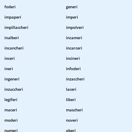
foderi
generi
impaperi
imperi
impillaccheri
impolveri
inalberi
incameri
incancheri
incarceri
inceri
incineri
ineri
infoderi
ingeneri
inzaccheri
inzuccheri
laceri
legiferi
liberi
maceri
mascheri
moderi
noveri
numeri
oberi