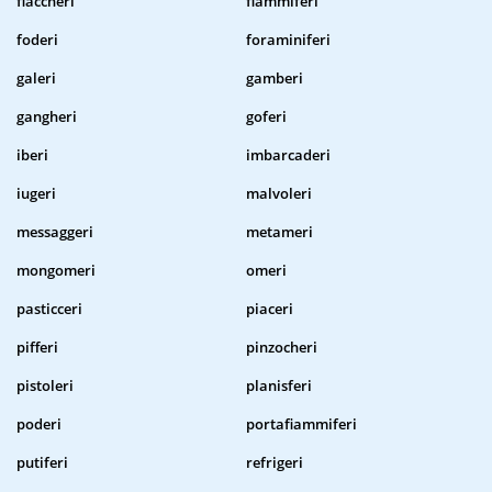
fiaccheri
fiammiferi
foderi
foraminiferi
galeri
gamberi
gangheri
goferi
iberi
imbarcaderi
iugeri
malvoleri
messaggeri
metameri
mongomeri
omeri
pasticceri
piaceri
pifferi
pinzocheri
pistoleri
planisferi
poderi
portafiammiferi
putiferi
refrigeri