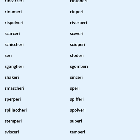
rincarceri
rinfoderi
rinumeri
rioperi
rispolveri
riverberi
scarceri
sceveri
schiccheri
scioperi
seri
sfoderi
sgangheri
sgomberi
shakeri
sinceri
smascheri
speri
sperperi
spifferi
spillaccheri
spolveri
stemperi
superi
svisceri
temperi