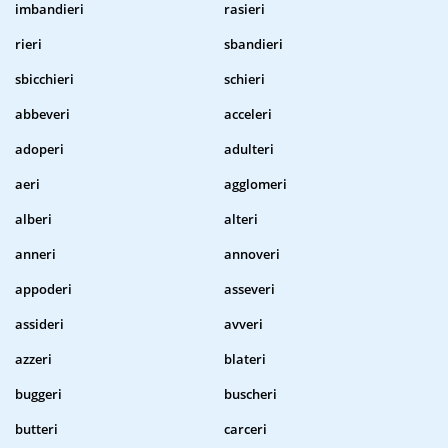
imbandieri
rasieri
rieri
sbandieri
sbicchieri
schieri
abbeveri
acceleri
adoperi
adulteri
aeri
agglomeri
alberi
alteri
anneri
annoveri
appoderi
asseveri
assideri
avveri
azzeri
blateri
buggeri
buscheri
butteri
carceri