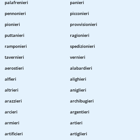
palafrenieri
panieri
pennonieri
picconieri
pionieri
provvisionieri
puttanieri
ragionieri
ramponieri
spedizionieri
tavernieri
vernieri
aerostieri
alabardieri
alfieri
alighieri
altrieri
aniglieri
arazzieri
archibugieri
arcieri
argentieri
armieri
artieri
artificieri
artiglieri