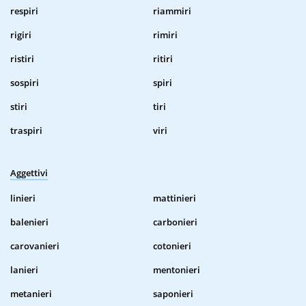
respiri
riammiri
rigiri
rimiri
ristiri
ritiri
sospiri
spiri
stiri
tiri
traspiri
viri
Aggettivi
linieri
mattinieri
balenieri
carbonieri
carovanieri
cotonieri
lanieri
mentonieri
metanieri
saponieri