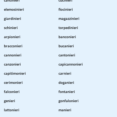
cantinieri
cucinieri
elemosinieri
fiocinieri
giardinieri
magazzinieri
schinieri
torpedinieri
arpionieri
banconieri
bracconieri
bucanieri
cannonieri
cantonieri
canzonieri
capicannonieri
capitimonieri
carnieri
cerimonieri
doganieri
falconieri
fontanieri
genieri
gonfalonieri
lattonieri
manieri