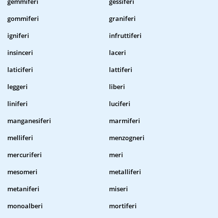
gemmiferi
gessiferi
gommiferi
graniferi
igniferi
infruttiferi
insinceri
laceri
laticiferi
lattiferi
leggeri
liberi
liniferi
luciferi
manganesiferi
marmiferi
melliferi
menzogneri
mercuriferi
meri
mesomeri
metalliferi
metaniferi
miseri
monoalberi
mortiferi