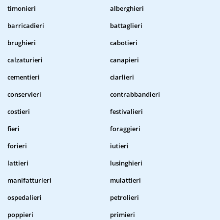
timonieri
alberghieri
barricadieri
battaglieri
brughieri
cabotieri
calzaturieri
canapieri
cementieri
ciarlieri
conservieri
contrabbandieri
costieri
festivalieri
fieri
foraggieri
forieri
iutieri
lattieri
lusinghieri
manifatturieri
mulattieri
ospedalieri
petrolieri
poppieri
primieri