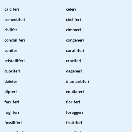
calciferi
celeri
cementiferi
cheliferi
chiliferi
cimmeri
conchiliferi
congeneri
coniferi
coralliferi
cristalliferi
crociferi
cupriferi
degeneri
deleteri
diamantiferi
dipteri
equilateri
ferriferi
fioriferi
fogliferi
foraggeri
fossiliferi
fruttiferi