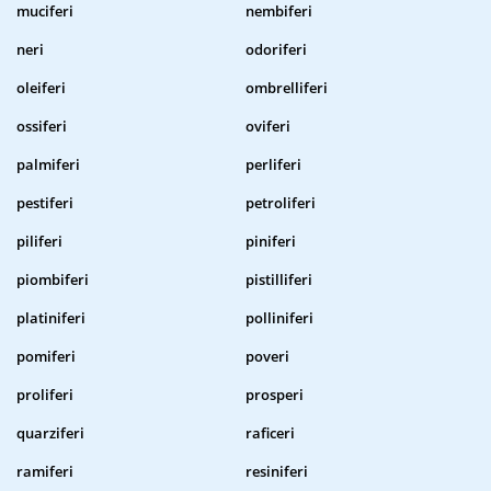
muciferi
nembiferi
neri
odoriferi
oleiferi
ombrelliferi
ossiferi
oviferi
palmiferi
perliferi
pestiferi
petroliferi
piliferi
piniferi
piombiferi
pistilliferi
platiniferi
polliniferi
pomiferi
poveri
proliferi
prosperi
quarziferi
raficeri
ramiferi
resiniferi