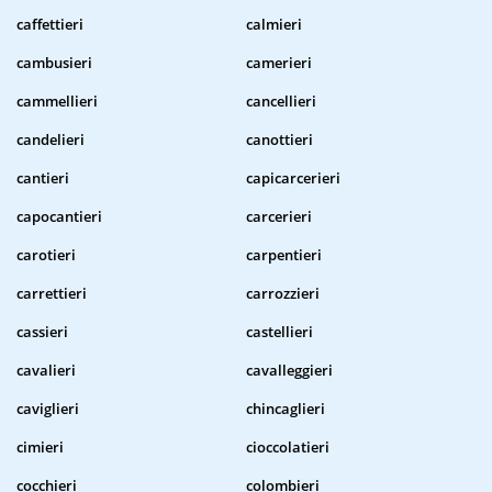
caffettieri
calmieri
cambusieri
camerieri
cammellieri
cancellieri
candelieri
canottieri
cantieri
capicarcerieri
capocantieri
carcerieri
carotieri
carpentieri
carrettieri
carrozzieri
cassieri
castellieri
cavalieri
cavalleggieri
caviglieri
chincaglieri
cimieri
cioccolatieri
cocchieri
colombieri