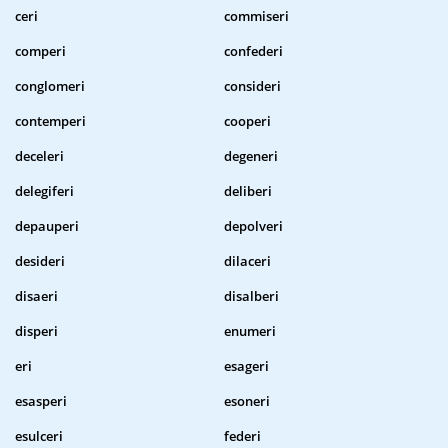
ceri
commiseri
comperi
confederi
conglomeri
consideri
contemperi
cooperi
deceleri
degeneri
delegiferi
deliberi
depauperi
depolveri
desideri
dilaceri
disaeri
disalberi
disperi
enumeri
eri
esageri
esasperi
esoneri
esulceri
federi