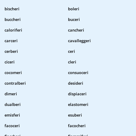
bischeri
boleri
buccheri
buceri
caloriferi
cancheri
carceri
cavalleggeri
cerberi
ceri
ciceri
cleri
cocomeri
consuoceri
contralberi
desideri
dimeri
dispiaceri
dualberi
elastomeri
emisferi
esuberi
facoceri
facocheri