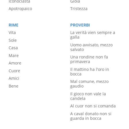
Iconoclasta
Gioia
Apotropaico
Tristezza
RIME
PROVERBI
Vita
La verità vien sempre a
galla
Sole
Uomo avvisato, mezzo
Casa
salvato
Mare
Una rondine non fa
primavera
Amore
Il mattino ha l'oro in
Cuore
bocca
Amici
Mal comune, mezzo
Bene
gaudio
Il gioco non vale la
candela
Al cuor non si comanda
A caval donato non si
guarda in bocca