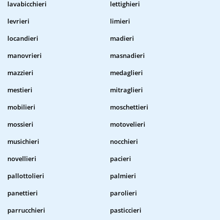
lavabicchieri
lettighieri
levrieri
limieri
locandieri
madieri
manovrieri
masnadieri
mazzieri
medaglieri
mestieri
mitraglieri
mobilieri
moschettieri
mossieri
motovelieri
musichieri
nocchieri
novellieri
pacieri
pallottolieri
palmieri
panettieri
parolieri
parrucchieri
pasticcieri