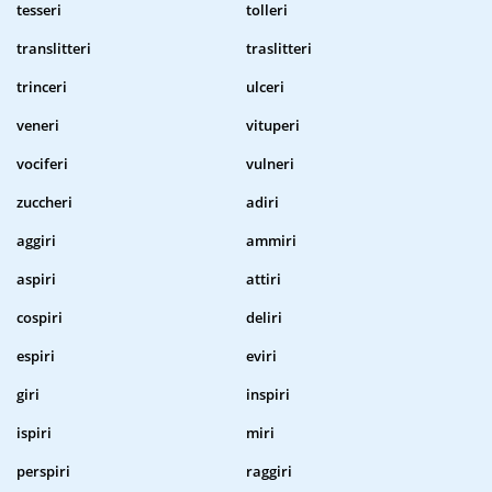
tesseri
tolleri
translitteri
traslitteri
trinceri
ulceri
veneri
vituperi
vociferi
vulneri
zuccheri
adiri
aggiri
ammiri
aspiri
attiri
cospiri
deliri
espiri
eviri
giri
inspiri
ispiri
miri
perspiri
raggiri