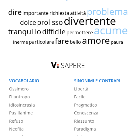
problema
dire
importante
richiesta
attività
divertente
prolisso
dolce
acume
tranquillo
difficile
permettere
amore
fare
particolare
bello
inerme
paura
SAPERE
VOCABOLARIO
SINONIMI E CONTRARI
Ossimoro
Libertà
Filantropo
Facile
Idiosincrasia
Pragmatico
Pusillanime
Conoscenza
Refuso
Riassunto
Neofita
Paradigma