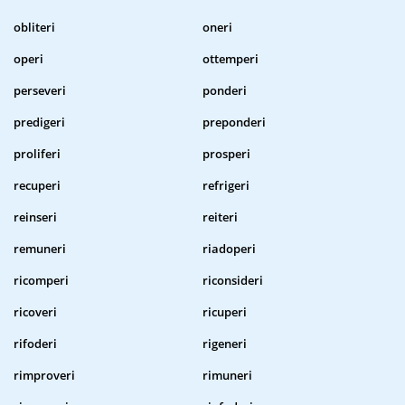
obliteri
oneri
operi
ottemperi
perseveri
ponderi
predigeri
preponderi
proliferi
prosperi
recuperi
refrigeri
reinseri
reiteri
remuneri
riadoperi
ricomperi
riconsideri
ricoveri
ricuperi
rifoderi
rigeneri
rimproveri
rimuneri