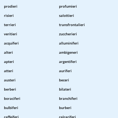
prodieri
profumieri
risieri
salottieri
terrieri
transfrontalieri
veritieri
zuccherieri
acquiferi
alluminiferi
alteri
ambigeneri
apteri
argentiferi
atteri
auriferi
austeri
beceri
berberi
bilateri
boraciferi
branchiferi
bulbiferi
burberi
caffeiferi
calcariferi