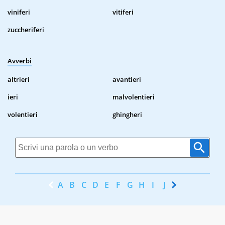
viniferi
vitiferi
zuccheriferi
Avverbi
altrieri
avantieri
ieri
malvolentieri
volentieri
ghingheri
A
B
C
D
E
F
G
H
I
J
K
L
M
N