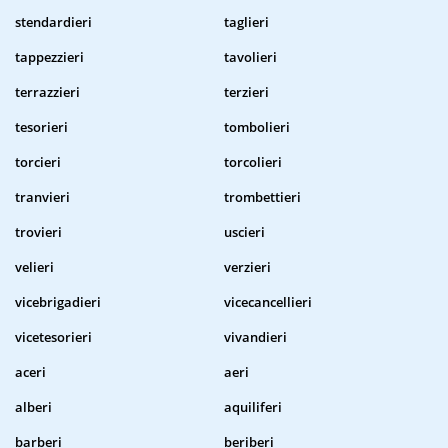
stendardieri
taglieri
tappezzieri
tavolieri
terrazzieri
terzieri
tesorieri
tombolieri
torcieri
torcolieri
tranvieri
trombettieri
trovieri
uscieri
velieri
verzieri
vicebrigadieri
vicecancellieri
vicetesorieri
vivandieri
aceri
aeri
alberi
aquiliferi
barberi
beriberi