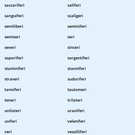
saccariferi
saliferi
sanguiferi
scaligeri
semiliberi
seminiferi
semiseri
seri
severi
sinceri
soporiferi
sorgentiferi
staminiferi
stanniferi
straveri
sudoriferi
tanniferi
tautomeri
teneri
trilateri
unilateri
uraniferi
uviferi
veleniferi
veri
vessilliferi