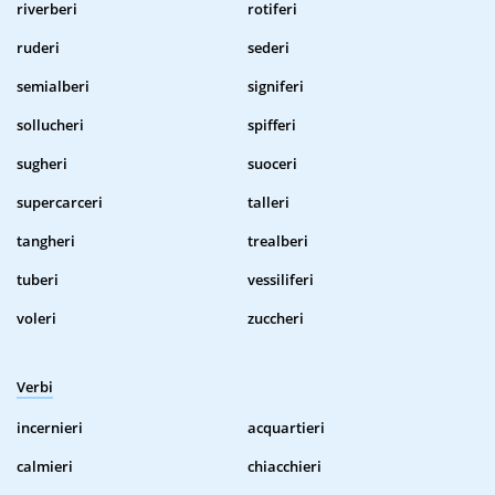
riverberi
rotiferi
ruderi
sederi
semialberi
signiferi
sollucheri
spifferi
sugheri
suoceri
supercarceri
talleri
tangheri
trealberi
tuberi
vessiliferi
voleri
zuccheri
Verbi
incernieri
acquartieri
calmieri
chiacchieri