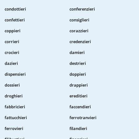
condottieri
conferenzieri
confettieri
consiglieri
coppieri
corazzieri
corrieri
credenzieri
crocieri
damieri
dazieri
destrieri
dispensieri
doppieri
dossieri
drappieri
droghieri
ereditieri
fabbricieri
faccendieri
fattucchieri
ferrotranvieri
ferrovieri
filandieri