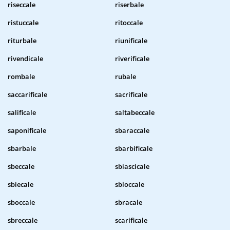
riseccale
riserbale
ristuccale
ritoccale
riturbale
riunificale
rivendicale
riverificale
rombale
rubale
saccarificale
sacrificale
salificale
saltabeccale
saponificale
sbaraccale
sbarbale
sbarbificale
sbeccale
sbiascicale
sbiecale
sbloccale
sboccale
sbracale
sbreccale
scarificale