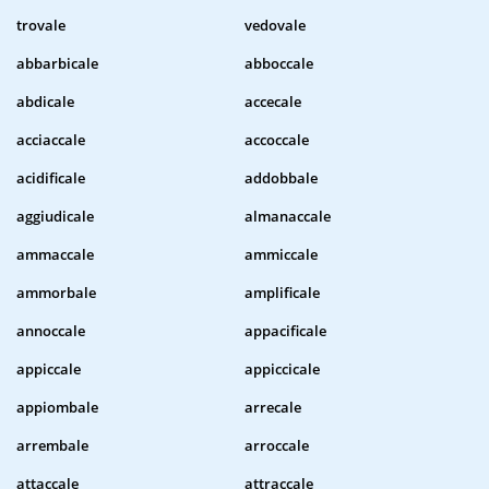
trovale
vedovale
abbarbicale
abboccale
abdicale
accecale
acciaccale
accoccale
acidificale
addobbale
aggiudicale
almanaccale
ammaccale
ammiccale
ammorbale
amplificale
annoccale
appacificale
appiccale
appiccicale
appiombale
arrecale
arrembale
arroccale
attaccale
attraccale