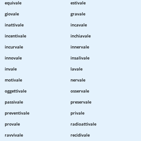
equivale
estivale
giovale
gravale
inattivale
incavale
incentivale
inchiavale
incurvale
innervale
innovale
insalivale
invale
lavale
motivale
nervale
oggettivale
osservale
passivale
preservale
preventivale
privale
provale
radioattivale
ravvivale
recidivale