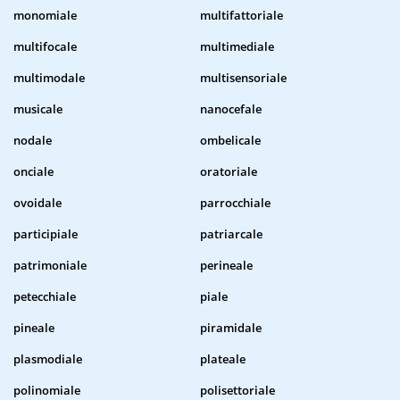
monomiale
multifattoriale
multifocale
multimediale
multimodale
multisensoriale
musicale
nanocefale
nodale
ombelicale
onciale
oratoriale
ovoidale
parrocchiale
participiale
patriarcale
patrimoniale
perineale
petecchiale
piale
pineale
piramidale
plasmodiale
plateale
polinomiale
polisettoriale