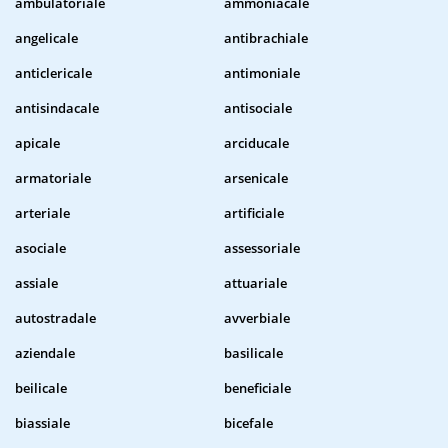
ambulatoriale
ammoniacale
angelicale
antibrachiale
anticlericale
antimoniale
antisindacale
antisociale
apicale
arciducale
armatoriale
arsenicale
arteriale
artificiale
asociale
assessoriale
assiale
attuariale
autostradale
avverbiale
aziendale
basilicale
beilicale
beneficiale
biassiale
bicefale