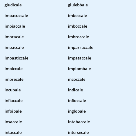
giudicale
giulebbale
imbacuccale
imbeccale
imbiaccale
imboccale
imbracale
imbroccale
impaccale
imparruccale
impasticcale
impataccale
impiccale
impiombale
imprecale
incoccale
incubale
indicale
infiaccale
infioccale
infoibale
inglobale
insaccale
intabaccale
intaccale
intersecale