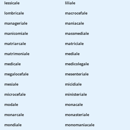
lessicale
liliale
lombricale
macrocefale
manageriale
maniacale
manicomiale
massmediale
matriarcale
matriciale
matrimoniale
mediale
medicale
medicolegale
megalocefale
mesenteriale
mesiale
micidiale
microcefale
ministeriale
modale
monacale
monarcale
monasteriale
mondiale
monomaniacale