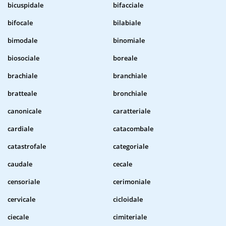
bicuspidale
bifacciale
bifocale
bilabiale
bimodale
binomiale
biosociale
boreale
brachiale
branchiale
bratteale
bronchiale
canonicale
caratteriale
cardiale
catacombale
catastrofale
categoriale
caudale
cecale
censoriale
cerimoniale
cervicale
cicloidale
ciecale
cimiteriale