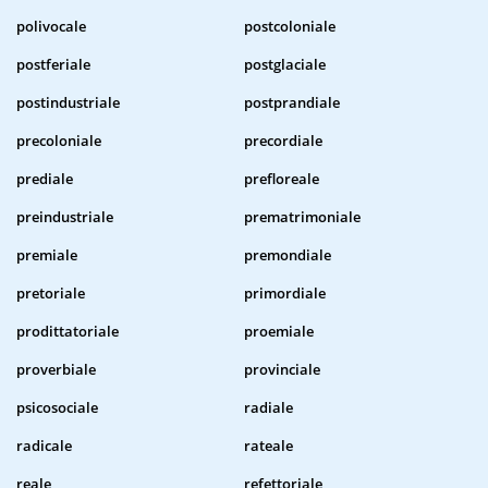
polivocale
postcoloniale
postferiale
postglaciale
postindustriale
postprandiale
precoloniale
precordiale
prediale
prefloreale
preindustriale
prematrimoniale
premiale
premondiale
pretoriale
primordiale
prodittatoriale
proemiale
proverbiale
provinciale
psicosociale
radiale
radicale
rateale
reale
refettoriale