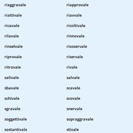
riaggravale
riapprovale
riattivale
riavvale
ricavale
ricoltivale
rilavale
rinnovale
rinselvale
riosservale
riprovale
riservale
ritrovale
rivale
salivale
salvale
sbavale
scavale
schivale
scovale
sgravale
snervale
soggettivale
sopraggravale
sostantivale
stivale