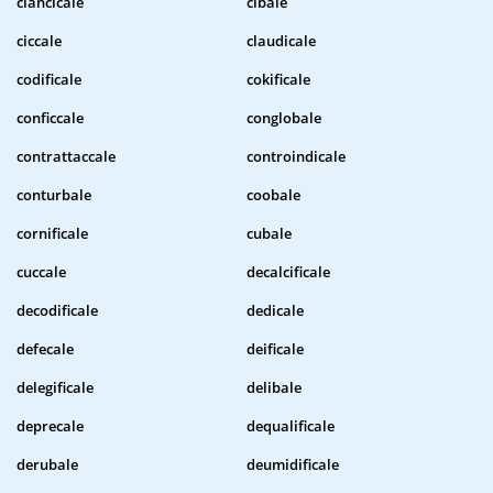
ciancicale
cibale
ciccale
claudicale
codificale
cokificale
conficcale
conglobale
contrattaccale
controindicale
conturbale
coobale
cornificale
cubale
cuccale
decalcificale
decodificale
dedicale
defecale
deificale
delegificale
delibale
deprecale
dequalificale
derubale
deumidificale