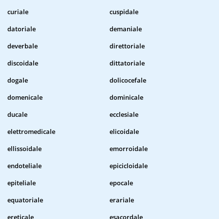
curiale
cuspidale
datoriale
demaniale
deverbale
direttoriale
discoidale
dittatoriale
dogale
dolicocefale
domenicale
dominicale
ducale
ecclesiale
elettromedicale
elicoidale
ellissoidale
emorroidale
endoteliale
epicicloidale
epiteliale
epocale
equatoriale
erariale
ereticale
esacordale