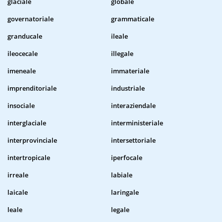
glaciale
globale
governatoriale
grammaticale
granducale
ileale
ileocecale
illegale
imeneale
immateriale
imprenditoriale
industriale
insociale
interaziendale
interglaciale
interministeriale
interprovinciale
intersettoriale
intertropicale
iperfocale
irreale
labiale
laicale
laringale
leale
legale