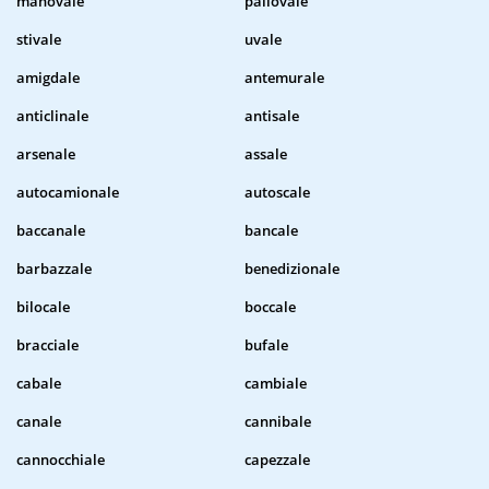
manovale
pallovale
stivale
uvale
amigdale
antemurale
anticlinale
antisale
arsenale
assale
autocamionale
autoscale
baccanale
bancale
barbazzale
benedizionale
bilocale
boccale
bracciale
bufale
cabale
cambiale
canale
cannibale
cannocchiale
capezzale