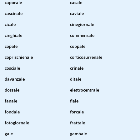
caporale
casale
cascinale
caviale
cicale
cinegiornale
cinghiale
commensale
copale
coppale
coprischienale
corticosurrenale
cosciale
crinale
davanzale
ditale
dossale
elettrocentrale
fanale
fiale
fondale
forcale
fotogiornale
frattale
gale
gambale