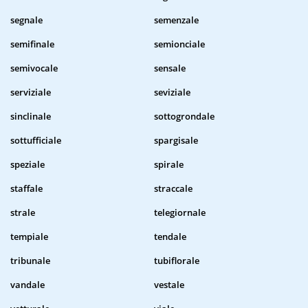
segnale
semenzale
semifinale
semionciale
semivocale
sensale
serviziale
seviziale
sinclinale
sottogrondale
sottufficiale
spargisale
speziale
spirale
staffale
straccale
strale
telegiornale
tempiale
tendale
tribunale
tubiflorale
vandale
vestale