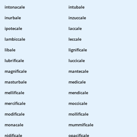
intonacale
intubale
inurbale
inzuccale
ipotecale
laccale
lambiccale
leccale
libale
lignificale
lubrificale
luccicale
magnificale
mantecale
masturbale
medicale
mellificale
mendicale
mercificale
moccicale
modificale
mollificale
monacale
mummificale
nidificale
opacificale