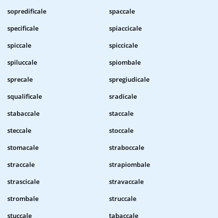
sopredificale
spaccale
specificale
spiaccicale
spiccale
spiccicale
spiluccale
spiombale
sprecale
spregiudicale
squalificale
sradicale
stabaccale
staccale
steccale
stoccale
stomacale
straboccale
straccale
strapiombale
strascicale
stravaccale
strombale
struccale
stuccale
tabaccale