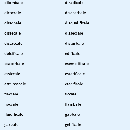
dilombale
diradicale
diroccale
disacerbale
diserbale
disqualificale
dissecale
disseccale
distaccale
disturbale
dolcificale
edificale
esacerbale
esemplificale
essiccale
esterificale
estrinsecale
eterificale
fiaccale
ficcale
fioccale
flambale
fluidificale
gabbale
garbale
gelificale