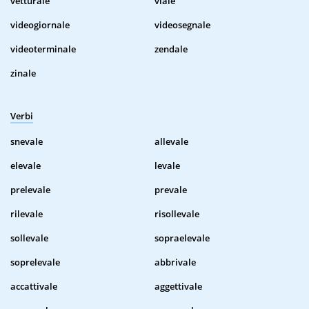
vetturale
viale
videogiornale
videosegnale
videoterminale
zendale
zinale
Verbi
snevale
allevale
elevale
levale
prelevale
prevale
rilevale
risollevale
sollevale
sopraelevale
soprelevale
abbrivale
accattivale
aggettivale