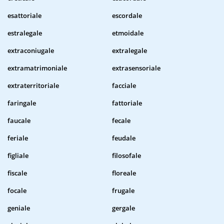
esattoriale
escordale
estralegale
etmoidale
extraconiugale
extralegale
extramatrimoniale
extrasensoriale
extraterritoriale
facciale
faringale
fattoriale
faucale
fecale
feriale
feudale
figliale
filosofale
fiscale
floreale
focale
frugale
geniale
gergale