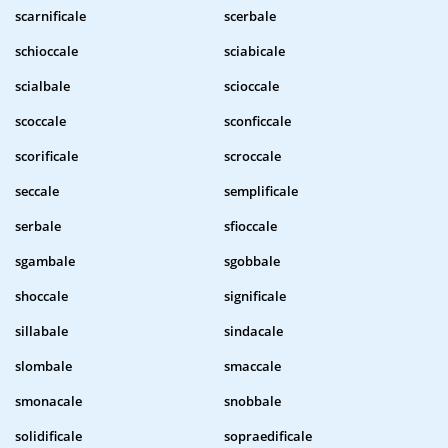
scarnificale
scerbale
schioccale
sciabicale
scialbale
scioccale
scoccale
sconficcale
scorificale
scroccale
seccale
semplificale
serbale
sfioccale
sgambale
sgobbale
shoccale
significale
sillabale
sindacale
slombale
smaccale
smonacale
snobbale
solidificale
sopraedificale