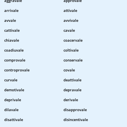
aggravale
approvale
arrivale
attivale
avvale
avvivale
cattivale
cavale
chiavale
coacervale
coadiuvale
coltivale
comprovale
conservale
controprovale
covale
curvale
deattivale
demotivale
depravale
deprivale
derivale
dilavale
disapprovale
disattivale
disincentivale