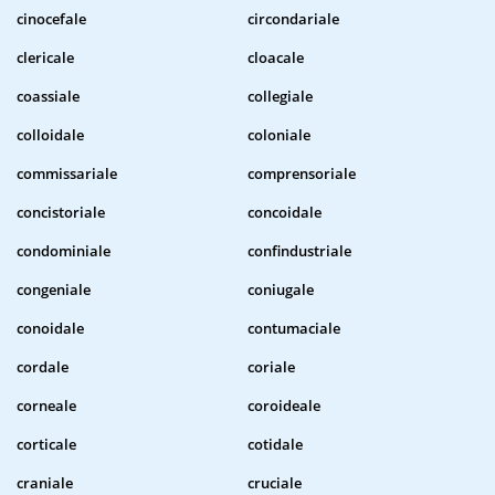
cinocefale
circondariale
clericale
cloacale
coassiale
collegiale
colloidale
coloniale
commissariale
comprensoriale
concistoriale
concoidale
condominiale
confindustriale
congeniale
coniugale
conoidale
contumaciale
cordale
coriale
corneale
coroideale
corticale
cotidale
craniale
cruciale