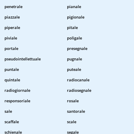
penetrale
pianale
piazzale
pigionale
piperale
pitale
piviale
poligale
portale
presegnale
pseudointellettuale
pugnale
puntale
puteale
quintale
radiocanale
radiogiornale
radiosegnale
responsoriale
rosale
sale
santorale
scaffale
scale
schienale
segale