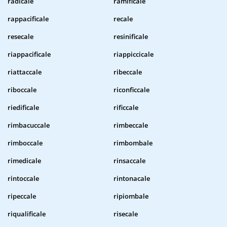
radicale
ramificale
rappacificale
recale
resecale
resinificale
riappacificale
riappiccicale
riattaccale
ribeccale
riboccale
riconficcale
riedificale
rificcale
rimbacuccale
rimbeccale
rimboccale
rimbombale
rimedicale
rinsaccale
rintoccale
rintonacale
ripeccale
ripiombale
riqualificale
risecale