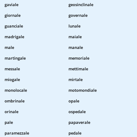
gaviale
geosinclinale
giornale
governale
guanciale
lunale
madrigale
maiale
male
manale
martingale
memoriale
messale
mettimale
miogale
mirtale
monolocale
motomondiale
ombrinale
opale
orinale
ospedale
pale
papaverale
paramezzale
pedale