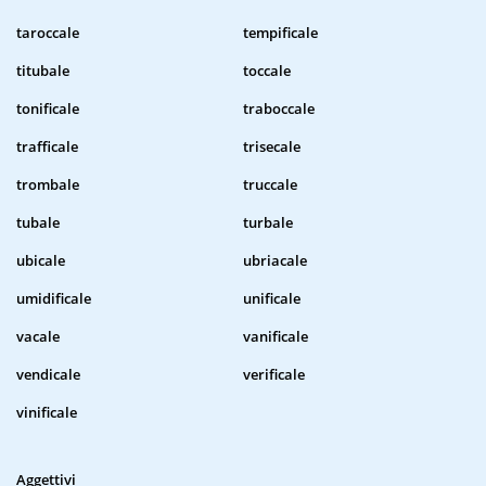
taroccale
tempificale
titubale
toccale
tonificale
traboccale
trafficale
trisecale
trombale
truccale
tubale
turbale
ubicale
ubriacale
umidificale
unificale
vacale
vanificale
vendicale
verificale
vinificale
Aggettivi