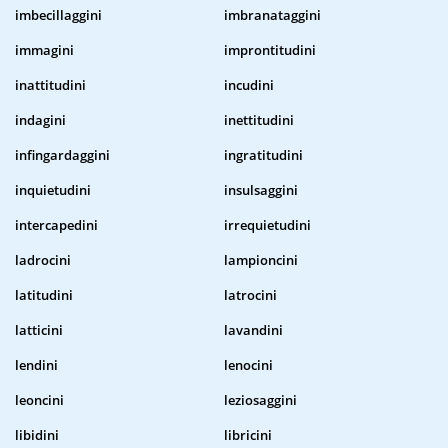
imbecillaggini
imbranataggini
immagini
improntitudini
inattitudini
incudini
indagini
inettitudini
infingardaggini
ingratitudini
inquietudini
insulsaggini
intercapedini
irrequietudini
ladrocini
lampioncini
latitudini
latrocini
latticini
lavandini
lendini
lenocini
leoncini
leziosaggini
libidini
libricini