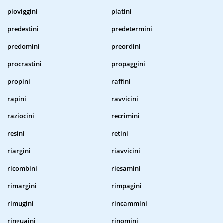
pioviggini
platini
predestini
predetermini
predomini
preordini
procrastini
propaggini
propini
raffini
rapini
ravvicini
raziocini
recrimini
resini
retini
riargini
riavvicini
ricombini
riesamini
rimargini
rimpagini
rimugini
rincammini
ringuaini
rinomini