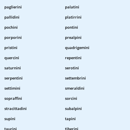
paglierini
palatini
pallidini
platirrini
pochini
pontini
porporini
prealpini
pristini
quadrigemini
quercini
repentini
saturnini
serotini
serpentini
settembrini
settimini
smeraldini
sopraffini
sorcini
stracittadini
subalpini
supini
tapini
taurini
tiberini