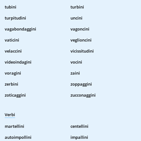
tubini
turbini
turpitudini
uncini
vagabondaggini
vagoncini
vaticini
veglioncini
velaccini
vicissitudini
videoindagini
vocini
voragini
zaini
zerbini
zoppaggini
zoticaggini
zucconaggini
Verbi
martellini
centellini
autoimpollini
impallini