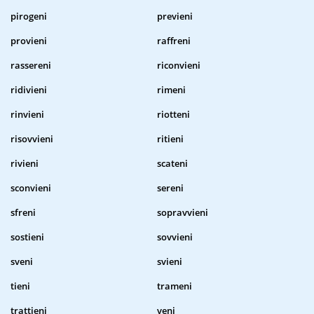
pirogeni
previeni
provieni
raffreni
rassereni
riconvieni
ridivieni
rimeni
rinvieni
riotteni
risovvieni
ritieni
rivieni
scateni
sconvieni
sereni
sfreni
sopravvieni
sostieni
sovvieni
sveni
svieni
tieni
trameni
trattieni
veni