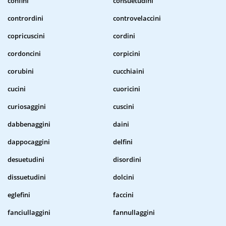
confini
consuetudini
contrordini
controvelaccini
copricuscini
cordini
cordoncini
corpicini
corubini
cucchiaini
cucini
cuoricini
curiosaggini
cuscini
dabbenaggini
daini
dappocaggini
delfini
desuetudini
disordini
dissuetudini
dolcini
eglefini
faccini
fanciullaggini
fannullaggini