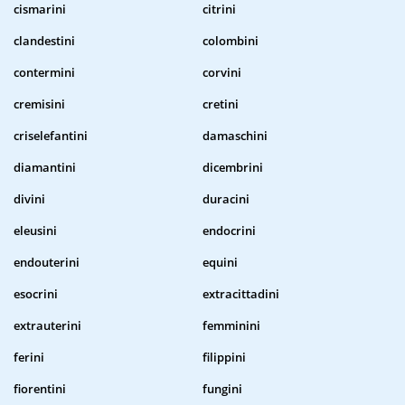
cismarini
citrini
clandestini
colombini
contermini
corvini
cremisini
cretini
criselefantini
damaschini
diamantini
dicembrini
divini
duracini
eleusini
endocrini
endouterini
equini
esocrini
extracittadini
extrauterini
femminini
ferini
filippini
fiorentini
fungini