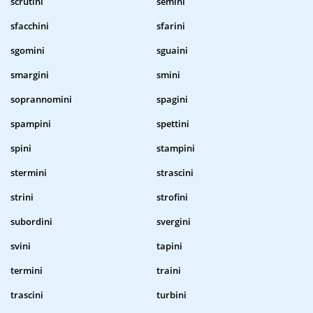
scrutini
semini
sfacchini
sfarini
sgomini
sguaini
smargini
smini
soprannomini
spagini
spampini
spettini
spini
stampini
stermini
strascini
strini
strofini
subordini
svergini
svini
tapini
termini
traini
trascini
turbini