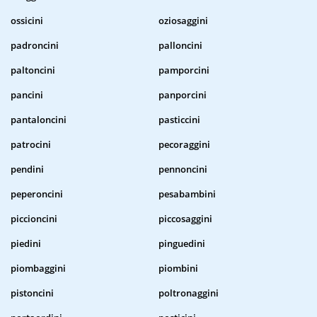
ossicini
oziosaggini
padroncini
palloncini
paltoncini
pamporcini
pancini
panporcini
pantaloncini
pasticcini
patrocini
pecoraggini
pendini
pennoncini
peperoncini
pesabambini
piccioncini
piccosaggini
piedini
pinguedini
piombaggini
piombini
pistoncini
poltronaggini