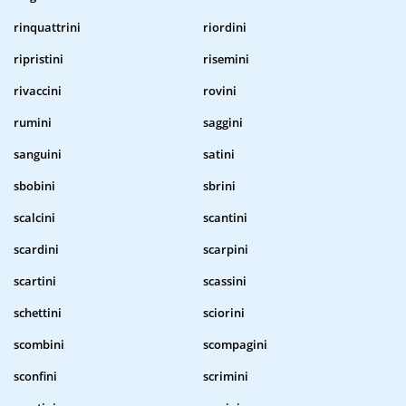
rinquattrini
riordini
ripristini
risemini
rivaccini
rovini
rumini
saggini
sanguini
satini
sbobini
sbrini
scalcini
scantini
scardini
scarpini
scartini
scassini
schettini
sciorini
scombini
scompagini
sconfini
scrimini