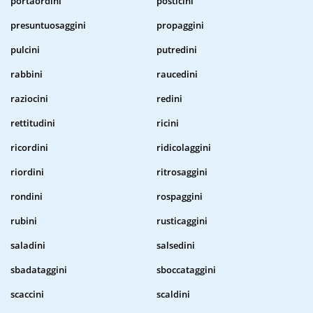
portaordini
posticini
presuntuosaggini
propaggini
pulcini
putredini
rabbini
raucedini
raziocini
redini
rettitudini
ricini
ricordini
ridicolaggini
riordini
ritrosaggini
rondini
rospaggini
rubini
rusticaggini
saladini
salsedini
sbadataggini
sboccataggini
scaccini
scaldini