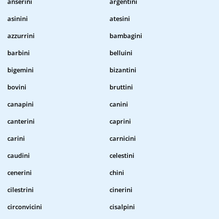
anserini
argentini
asinini
atesini
azzurrini
bambagini
barbini
belluini
bigemini
bizantini
bovini
bruttini
canapini
canini
canterini
caprini
carini
carnicini
caudini
celestini
cenerini
chini
cilestrini
cinerini
circonvicini
cisalpini