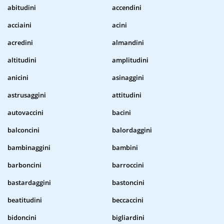
abitudini
accendini
acciaini
acini
acredini
almandini
altitudini
amplitudini
anicini
asinaggini
astrusaggini
attitudini
autovaccini
bacini
balconcini
balordaggini
bambinaggini
bambini
barboncini
barroccini
bastardaggini
bastoncini
beatitudini
beccaccini
bidoncini
bigliardini