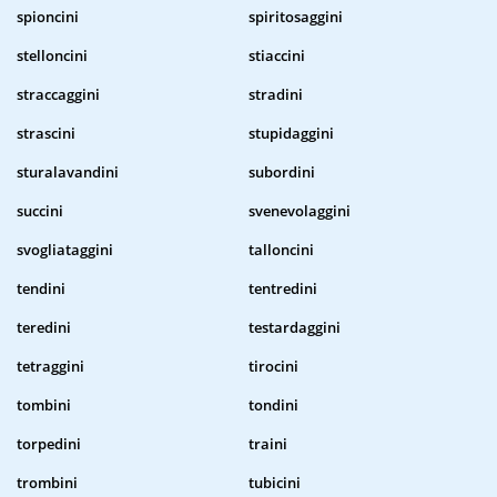
spioncini
spiritosaggini
stelloncini
stiaccini
straccaggini
stradini
strascini
stupidaggini
sturalavandini
subordini
succini
svenevolaggini
svogliataggini
talloncini
tendini
tentredini
teredini
testardaggini
tetraggini
tirocini
tombini
tondini
torpedini
traini
trombini
tubicini