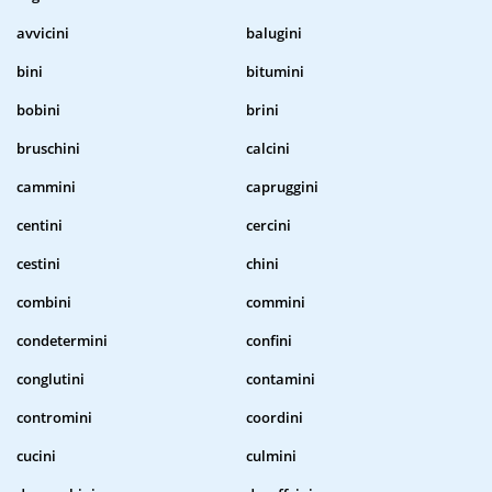
avvicini
balugini
bini
bitumini
bobini
brini
bruschini
calcini
cammini
capruggini
centini
cercini
cestini
chini
combini
commini
condetermini
confini
conglutini
contamini
contromini
coordini
cucini
culmini