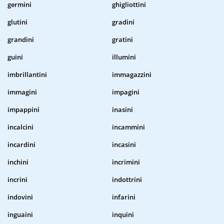
germini
ghigliottini
glutini
gradini
grandini
gratini
guini
illumini
imbrillantini
immagazzini
immagini
impagini
impappini
inasini
incalcini
incammini
incardini
incasini
inchini
incrimini
incrini
indottrini
indovini
infarini
inguaini
inquini