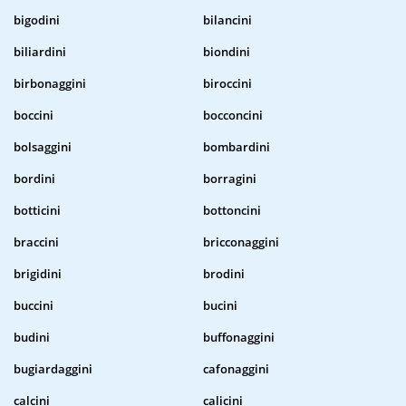
bigodini
bilancini
biliardini
biondini
birbonaggini
biroccini
boccini
bocconcini
bolsaggini
bombardini
bordini
borragini
botticini
bottoncini
braccini
bricconaggini
brigidini
brodini
buccini
bucini
budini
buffonaggini
bugiardaggini
cafonaggini
calcini
calicini