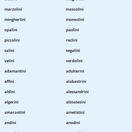
marzolini
mascolini
mingherlini
monoclini
opalini
paolini
piccolini
reclini
salini
segalini
velini
verdolini
adamantini
adulterini
affini
alabastrini
aldini
alessandrini
algerini
altoatesini
amarantini
ametistini
andini
anodini