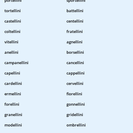
portellini
sportellini
tortellini
battellini
castellini
centellini
coltellini
fratellini
vitellini
agnellini
anellini
borsellini
campanellini
cancellini
capellini
cappellini
cardellini
cervellini
ermellini
fiorellini
forellini
gonnellini
granellini
gridellini
modellini
ombrellini