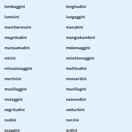
lombaggini
longitudini
lumicini
lungaggini
maccheroncini
macubini
magnitudini
mangiabambini
mansuetudini
melensaggini
micini
minchionaggini
minuziosaggini
moltitudini
morticini
moscardini
mucillaggini
mucillagini
mulaggini
nascondini
negritudini
netturbini
nodini
norcini
ocaggini
ordini