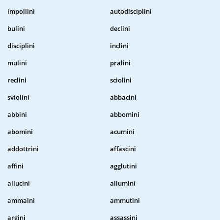
impollini
autodisciplini
bulini
declini
disciplini
inclini
mulini
pralini
reclini
sciolini
sviolini
abbacini
abbini
abbomini
abomini
acumini
addottrini
affascini
affini
agglutini
allucini
allumini
ammaini
ammutini
argini
assassini