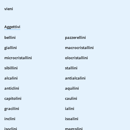
vieni
Aggettivi
bellini
pazzerellini
giallini
macrocristallini
microcristallini
olocristallini
sibillini
stallini
alcalini
antialcalini
anticlini
aquilini
capitolini
caulini
gracilini
ialini
inclini
isoalini
isoclini
magrolini