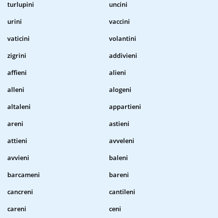
turlupini
uncini
urini
vaccini
vaticini
volantini
zigrini
addivieni
affieni
alieni
alleni
alogeni
altaleni
appartieni
areni
astieni
attieni
avveleni
avvieni
baleni
barcameni
bareni
cancreni
cantileni
careni
ceni