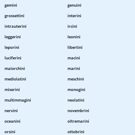
gemini
genuini
grossettini
interini
intrauterini
ircini
leggerini
leonini
leporini
libertini
luciferini
macini
maiorchini
marini
mediolatini
meschini
miserini
monogini
multimmagini
neolatini
nervini
novembrini
oceanini
oltremarini
orsini
ottobrini