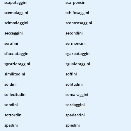
scapataggini
scarponcini
scempiaggini
schifosaggini
scimmiaggini
scontrosaggini
seccaggini
secondini
serafini
sermoncini
sfacciataggini
sgarbataggini
sgraziataggini
sguaiataggini
similitudini
soffini
soldini
solitudini
sollecitudini
somaraggini
sondini
sordaggini
sottordini
spadaccini
spadini
spiedini