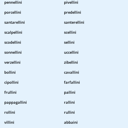
pennellini
pivellini
porcellini
predellini
santarellini
santerellini
scalpellini
scellini
scodellini
sellini
sonnellini
uccellini
verzellini
zibellini
bollini
cavallini
cipollini
farfallini
frullini
pallini
pappagallini
rallini
rollini
rullini
villini
abbaini