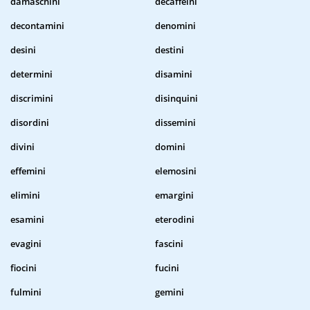
damaschini
decaffeini
decontamini
denomini
desini
destini
determini
disamini
discrimini
disinquini
disordini
dissemini
divini
domini
effemini
elemosini
elimini
emargini
esamini
eterodini
evagini
fascini
fiocini
fucini
fulmini
gemini