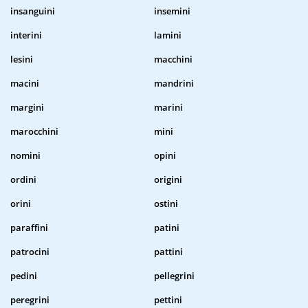
insanguini
insemini
interini
lamini
lesini
macchini
macini
mandrini
margini
marini
marocchini
mini
nomini
opini
ordini
origini
orini
ostini
paraffini
patini
patrocini
pattini
pedini
pellegrini
peregrini
pettini