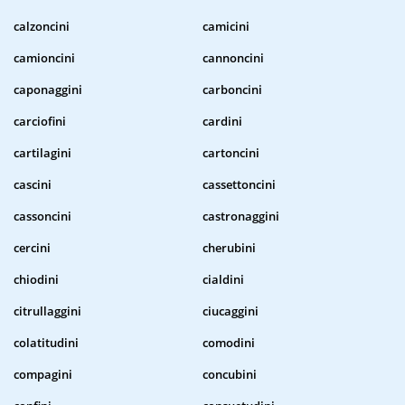
calzoncini
camicini
camioncini
cannoncini
caponaggini
carboncini
carciofini
cardini
cartilagini
cartoncini
cascini
cassettoncini
cassoncini
castronaggini
cercini
cherubini
chiodini
cialdini
citrullaggini
ciucaggini
colatitudini
comodini
compagini
concubini