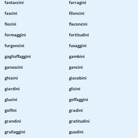
fantaccini
farragini
fascini
filoncini
fiocini
flaconcini
formaggini
fortitudini
furgoncini
fusaggini
gaglioffaggini
gambini
ganascini
gancini
ghiaini
giacobini
giardini
glicini
glucini
goffaggini
golfini
gradini
grandini
gratitudini
grullaggini
guadini