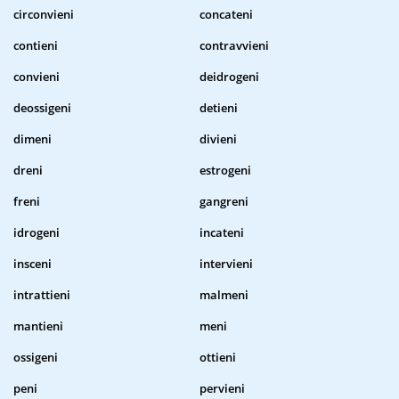
circonvieni
concateni
contieni
contravvieni
convieni
deidrogeni
deossigeni
detieni
dimeni
divieni
dreni
estrogeni
freni
gangreni
idrogeni
incateni
insceni
intervieni
intrattieni
malmeni
mantieni
meni
ossigeni
ottieni
peni
pervieni