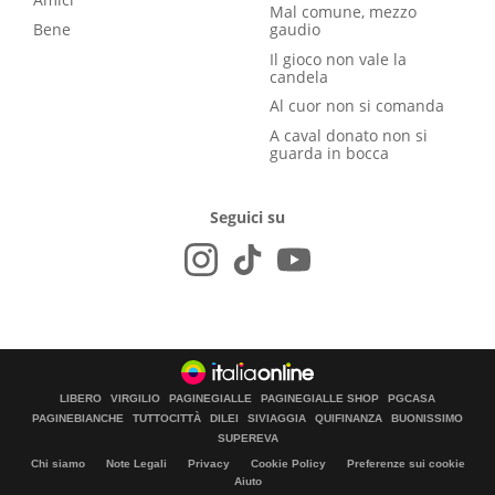
Mal comune, mezzo
Bene
gaudio
Il gioco non vale la
candela
Al cuor non si comanda
A caval donato non si
guarda in bocca
Seguici su
LIBERO
VIRGILIO
PAGINEGIALLE
PAGINEGIALLE SHOP
PGCASA
PAGINEBIANCHE
TUTTOCITTÀ
DILEI
SIVIAGGIA
QUIFINANZA
BUONISSIMO
SUPEREVA
Chi siamo
Note Legali
Privacy
Cookie Policy
Preferenze sui cookie
Aiuto