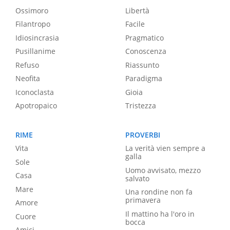
Ossimoro
Libertà
Filantropo
Facile
Idiosincrasia
Pragmatico
Pusillanime
Conoscenza
Refuso
Riassunto
Neofita
Paradigma
Iconoclasta
Gioia
Apotropaico
Tristezza
RIME
PROVERBI
Vita
La verità vien sempre a
galla
Sole
Uomo avvisato, mezzo
Casa
salvato
Mare
Una rondine non fa
primavera
Amore
Il mattino ha l'oro in
Cuore
bocca
Amici