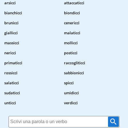
arsicci
attaccaticci
bianchicci
biondicci
brunicci
cenericci
giallicci
malaticci
massicci
mollicci
nericci
posticci
primaticci
raccogliticci
rossicci
sabbionicci
salaticci
spicci
sudaticci
umidicci
unticci
verdicci