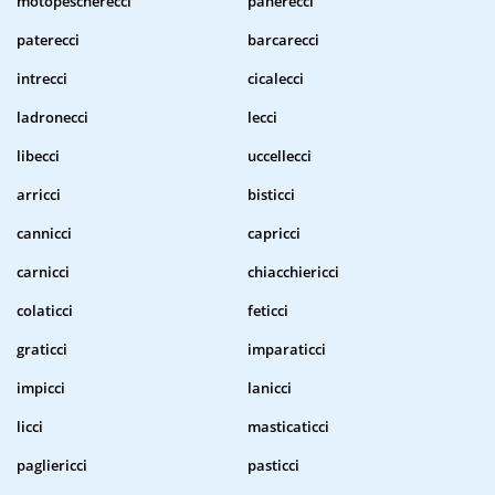
motopescherecci
panerecci
paterecci
barcarecci
intrecci
cicalecci
ladronecci
lecci
libecci
uccellecci
arricci
bisticci
cannicci
capricci
carnicci
chiacchiericci
colaticci
feticci
graticci
imparaticci
impicci
lanicci
licci
masticaticci
pagliericci
pasticci