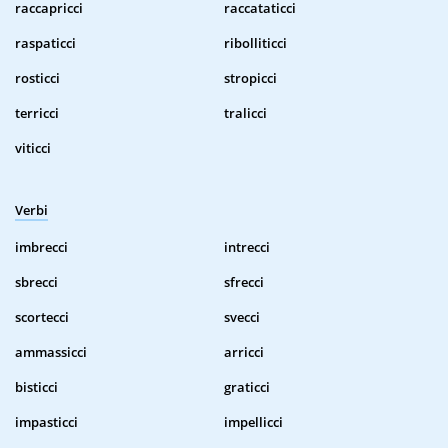
raccapricci
raccataticci
raspaticci
ribolliticci
rosticci
stropicci
terricci
tralicci
viticci
Verbi
imbrecci
intrecci
sbrecci
sfrecci
scortecci
svecci
ammassicci
arricci
bisticci
graticci
impasticci
impellicci