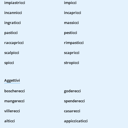
impiastricci
impicci
incannicci
incapricci
ingraticci
massicci
pasticci
pesticci
raccapricci
rimpasticci
scalpicci
scapricci
spicci
stropicci
Aggettivi
boscherecci
goderecci
mangerecci
spenderecci
villerecci
casarecci
alticci
appiccicaticci