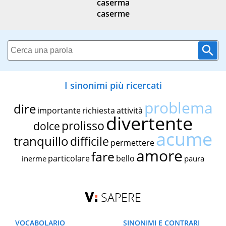
caserma
caserme
I sinonimi più ricercati
problema
dire
importante
richiesta
attività
divertente
prolisso
dolce
acume
tranquillo
difficile
permettere
amore
fare
particolare
bello
inerme
paura
SAPERE
VOCABOLARIO
SINONIMI E CONTRARI