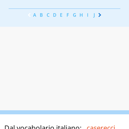
A
B
C
D
E
F
G
H
I
J
K
L
M
N
Dal vocabolario italiano:
caserecci