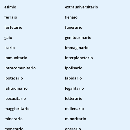
esimio
extrauniversitario
ferraio
fienaio
forfetario
funerario
gaio
genitourinario
icario
immaginario
immunitario
interplanetario
intracomunitario
ipofisario
ipotecario
lapidario
latitudinario
legalitario
leocucitario
letterario
maggioritario
millenario
minerario
minoritario
monetario
onerario