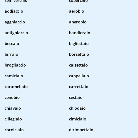
semicerchio
coperchio
addiaccio
aerobio
agghiaccio
anerobio
antighiaccio
bandieraio
beccaio
bigliettaio
birraio
borsettaio
brogliaccio
calzettaio
camiciaio
cappellaio
caramellaio
carrettaio
cenobio
cestaio
chiavaio
chiodaio
ciliegiaio
cimiciaio
corniciaio
dirimpettaio