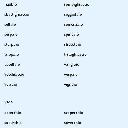
rizobio
rompighiaccio
sbattighiaccio
seggiolaio
sellaio
semenzaio
serpaio
spinacio
sterpaio
stipettaio
trippaio
tritaghiaccio
uccellaio
valigiaio
vecchiaccio
vespaio
vetraio
vignaio
Verbi
accerchio
scoperchio
soperchio
soverchio