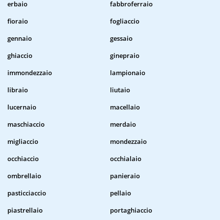
erbaio
fabbroferraio
fioraio
fogliaccio
gennaio
gessaio
ghiaccio
ginepraio
immondezzaio
lampionaio
libraio
liutaio
lucernaio
macellaio
maschiaccio
merdaio
migliaccio
mondezzaio
occhiaccio
occhialaio
ombrellaio
panieraio
pasticciaccio
pellaio
piastrellaio
portaghiaccio