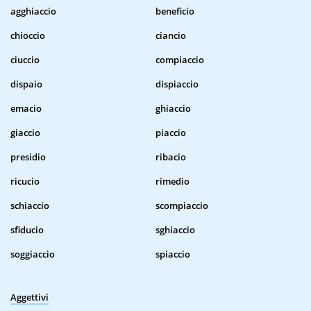
agghiaccio
beneficio
chioccio
ciancio
ciuccio
compiaccio
dispaio
dispiaccio
emacio
ghiaccio
giaccio
piaccio
presidio
ribacio
ricucio
rimedio
schiaccio
scompiaccio
sfiducio
sghiaccio
soggiaccio
spiaccio
Aggettivi