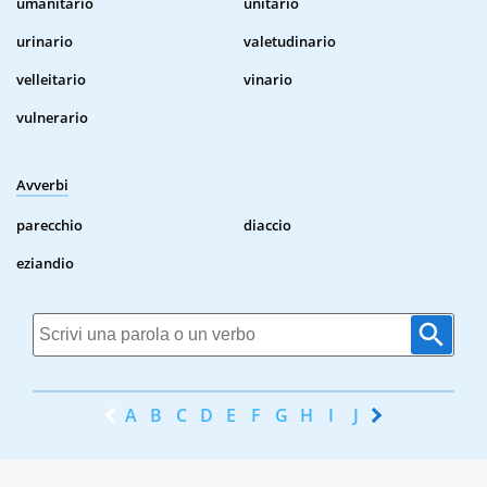
umanitario
unitario
urinario
valetudinario
velleitario
vinario
vulnerario
Avverbi
parecchio
diaccio
eziandio
A
B
C
D
E
F
G
H
I
J
K
L
M
N