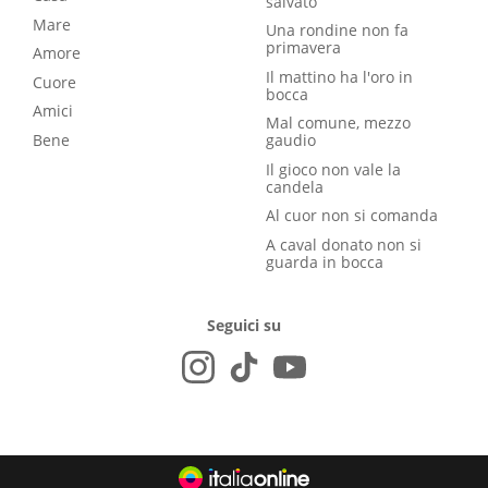
salvato
Mare
Una rondine non fa
primavera
Amore
Il mattino ha l'oro in
Cuore
bocca
Amici
Mal comune, mezzo
Bene
gaudio
Il gioco non vale la
candela
Al cuor non si comanda
A caval donato non si
guarda in bocca
Seguici su