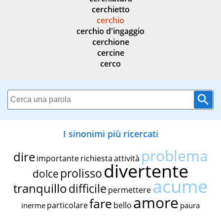
cerchietto
cerchio
cerchio d'ingaggio
cerchione
cercine
cerco
I sinonimi più ricercati
problema
dire
importante
richiesta
attività
divertente
prolisso
dolce
acume
tranquillo
difficile
permettere
amore
fare
particolare
bello
inerme
paura