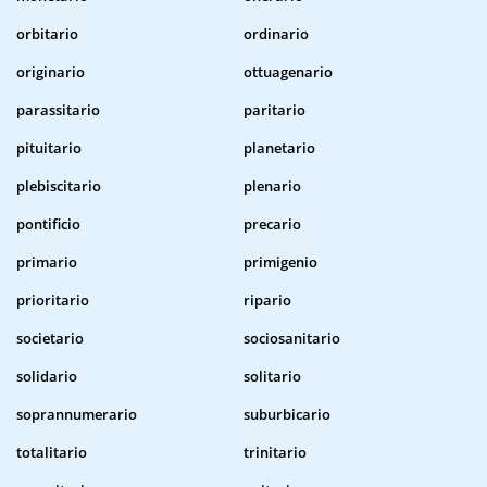
orbitario
ordinario
originario
ottuagenario
parassitario
paritario
pituitario
planetario
plebiscitario
plenario
pontificio
precario
primario
primigenio
prioritario
ripario
societario
sociosanitario
solidario
solitario
soprannumerario
suburbicario
totalitario
trinitario