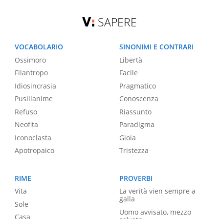
SAPERE
VOCABOLARIO
SINONIMI E CONTRARI
Ossimoro
Libertà
Filantropo
Facile
Idiosincrasia
Pragmatico
Pusillanime
Conoscenza
Refuso
Riassunto
Neofita
Paradigma
Iconoclasta
Gioia
Apotropaico
Tristezza
RIME
PROVERBI
Vita
La verità vien sempre a
galla
Sole
Uomo avvisato, mezzo
Casa