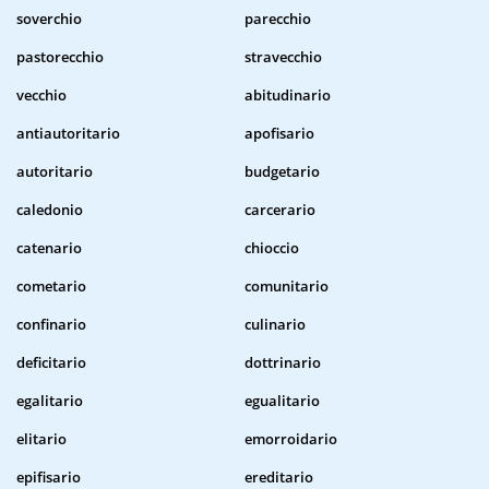
soverchio
parecchio
pastorecchio
stravecchio
vecchio
abitudinario
antiautoritario
apofisario
autoritario
budgetario
caledonio
carcerario
catenario
chioccio
cometario
comunitario
confinario
culinario
deficitario
dottrinario
egalitario
egualitario
elitario
emorroidario
epifisario
ereditario