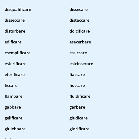
disqualificare
dissecare
disseccare
distaccare
disturbare
dolcificare
edificare
esacerbare
esemplificare
essiccare
esterificare
estrinsecare
eterificare
fiaccare
ficcare
fioccare
flambare
fluidificare
gabbare
garbare
gelificare
giudicare
giulebbare
glorificare