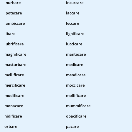
inurbare
inzuccare
ipotecare
laccare
lambiccare
leccare
libare
lignificare
lubrificare
luccicare
magnificare
mantecare
masturbare
medicare
mellificare
mendicare
mercificare
moccicare
modificare
mollificare
monacare
mummificare
nidificare
opacificare
orbare
pacare