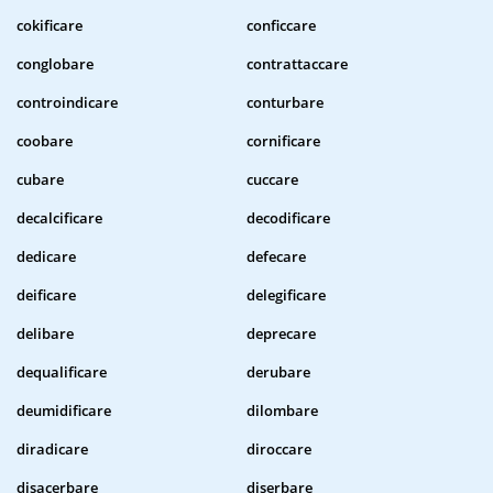
cokificare
conficcare
conglobare
contrattaccare
controindicare
conturbare
coobare
cornificare
cubare
cuccare
decalcificare
decodificare
dedicare
defecare
deificare
delegificare
delibare
deprecare
dequalificare
derubare
deumidificare
dilombare
diradicare
diroccare
disacerbare
diserbare