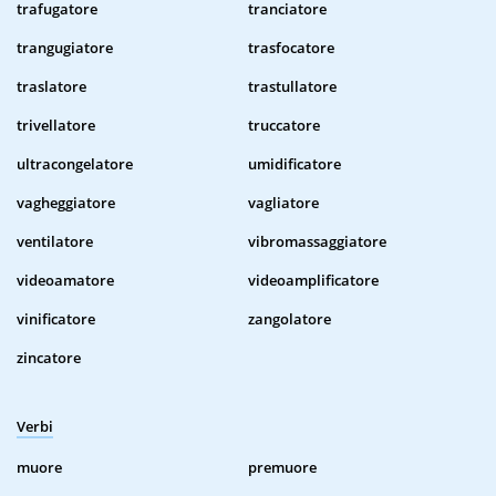
trafugatore
tranciatore
trangugiatore
trasfocatore
traslatore
trastullatore
trivellatore
truccatore
ultracongelatore
umidificatore
vagheggiatore
vagliatore
ventilatore
vibromassaggiatore
videoamatore
videoamplificatore
vinificatore
zangolatore
zincatore
Verbi
muore
premuore