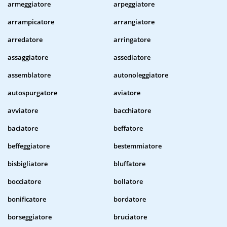
armeggiatore
arpeggiatore
arrampicatore
arrangiatore
arredatore
arringatore
assaggiatore
assediatore
assemblatore
autonoleggiatore
autospurgatore
aviatore
avviatore
bacchiatore
baciatore
beffatore
beffeggiatore
bestemmiatore
bisbigliatore
bluffatore
bocciatore
bollatore
bonificatore
bordatore
borseggiatore
bruciatore