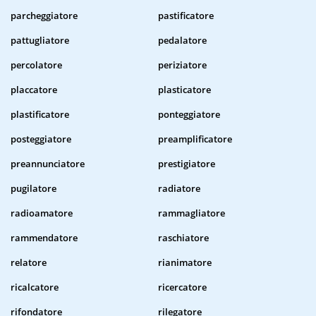
parcheggiatore
pastificatore
pattugliatore
pedalatore
percolatore
periziatore
placcatore
plasticatore
plastificatore
ponteggiatore
posteggiatore
preamplificatore
preannunciatore
prestigiatore
pugilatore
radiatore
radioamatore
rammagliatore
rammendatore
raschiatore
relatore
rianimatore
ricalcatore
ricercatore
rifondatore
rilegatore