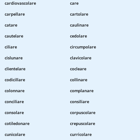
cardiovascolare
care
carpellare
cartolare
catare
caulinare
cautelare
cedolare
ciliare
circumpolare
cislunare
clavicolare
clientelare
cocleare
codicillare
collinare
colonnare
complanare
conciliare
consiliare
consolare
corpuscolare
cotiledonare
crepuscolare
cunicolare
curricolare