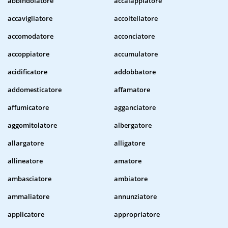
abbindolatore
accalappiatore
accavigliatore
accoltellatore
accomodatore
acconciatore
accoppiatore
accumulatore
acidificatore
addobbatore
addomesticatore
affamatore
affumicatore
agganciatore
aggomitolatore
albergatore
allargatore
alligatore
allineatore
amatore
ambasciatore
ambiatore
ammaliatore
annunziatore
applicatore
appropriatore