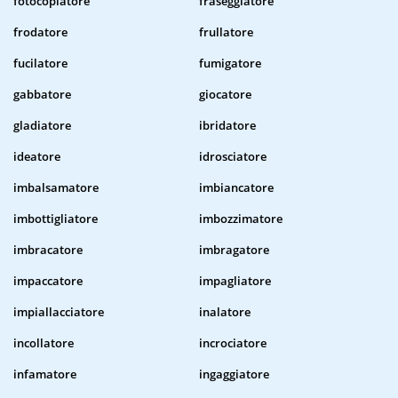
fotocopiatore
fraseggiatore
frodatore
frullatore
fucilatore
fumigatore
gabbatore
giocatore
gladiatore
ibridatore
ideatore
idrosciatore
imbalsamatore
imbiancatore
imbottigliatore
imbozzimatore
imbracatore
imbragatore
impaccatore
impagliatore
impiallacciatore
inalatore
incollatore
incrociatore
infamatore
ingaggiatore