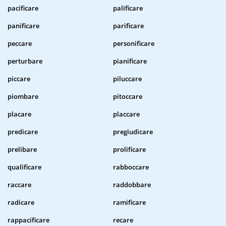
pacificare
palificare
panificare
parificare
peccare
personificare
perturbare
pianificare
piccare
piluccare
piombare
pitoccare
placare
placcare
predicare
pregiudicare
prelibare
prolificare
qualificare
rabboccare
raccare
raddobbare
radicare
ramificare
rappacificare
recare