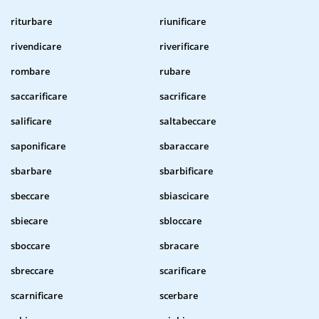
riturbare
riunificare
rivendicare
riverificare
rombare
rubare
saccarificare
sacrificare
salificare
saltabeccare
saponificare
sbaraccare
sbarbare
sbarbificare
sbeccare
sbiascicare
sbiecare
sbloccare
sboccare
sbracare
sbreccare
scarificare
scarnificare
scerbare