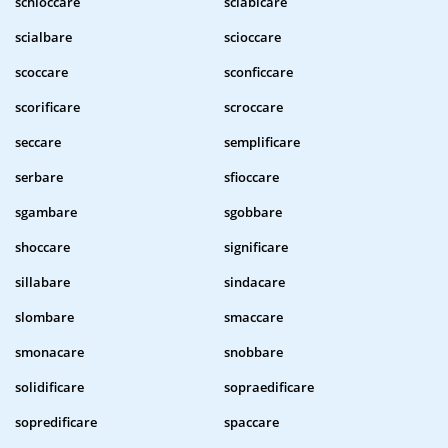
schioccare
sciabicare
scialbare
scioccare
scoccare
sconficcare
scorificare
scroccare
seccare
semplificare
serbare
sfioccare
sgambare
sgobbare
shoccare
significare
sillabare
sindacare
slombare
smaccare
smonacare
snobbare
solidificare
sopraedificare
sopredificare
spaccare