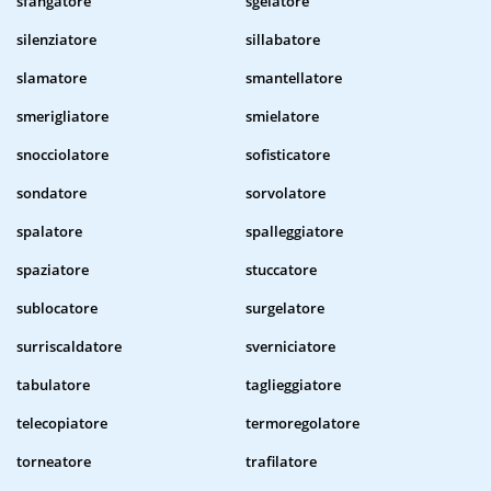
sfangatore
sgelatore
silenziatore
sillabatore
slamatore
smantellatore
smerigliatore
smielatore
snocciolatore
sofisticatore
sondatore
sorvolatore
spalatore
spalleggiatore
spaziatore
stuccatore
sublocatore
surgelatore
surriscaldatore
sverniciatore
tabulatore
taglieggiatore
telecopiatore
termoregolatore
torneatore
trafilatore