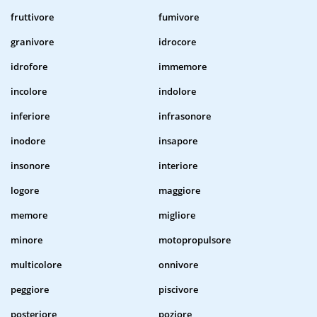
fruttivore
fumivore
granivore
idrocore
idrofore
immemore
incolore
indolore
inferiore
infrasonore
inodore
insapore
insonore
interiore
logore
maggiore
memore
migliore
minore
motopropulsore
multicolore
onnivore
peggiore
piscivore
posteriore
poziore