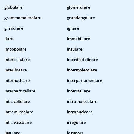
globulare
glomerulare
grammomolecolare
grandangolare
granulare
ignare
ilare
immobiliare
impopolare
insulare
intercellulare
interdisciplinare
interlineare
intermolecolare
internucleare
interparlamentare
interparticellare
interstellare
intracellulare
intramolecolare
intramuscolare
intranucleare
intravascolare
irregolare
iugulare
lagunare