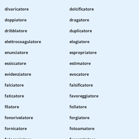
divaricatore
dolcificatore
doppiatore
dragatore
dribblatore
duplicatore
elettrocoagulatore
elogiatore
enunciatore
espropriatore
essiccatore
estimatore
evidenziatore
evocatore
falciatore
falsificatore
faticatore
favoreggiatore
filatore
follatore
fonorivelatore
forgiatore
fornicatore
fotoamatore