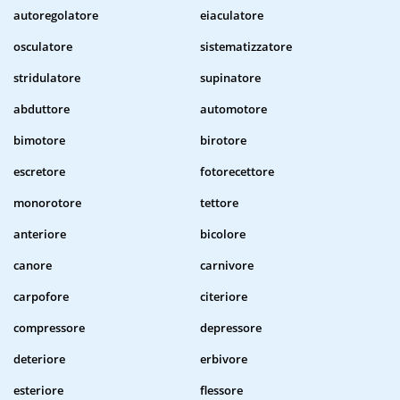
autoregolatore
eiaculatore
osculatore
sistematizzatore
stridulatore
supinatore
abduttore
automotore
bimotore
birotore
escretore
fotorecettore
monorotore
tettore
anteriore
bicolore
canore
carnivore
carpofore
citeriore
compressore
depressore
deteriore
erbivore
esteriore
flessore