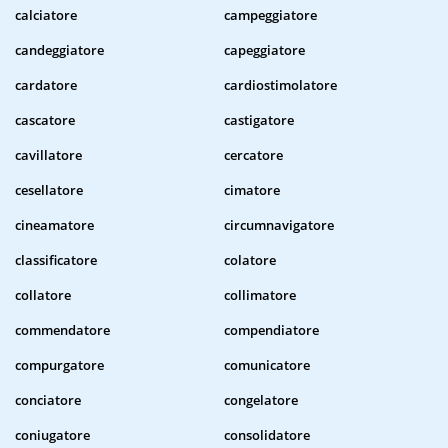
calciatore
campeggiatore
candeggiatore
capeggiatore
cardatore
cardiostimolatore
cascatore
castigatore
cavillatore
cercatore
cesellatore
cimatore
cineamatore
circumnavigatore
classificatore
colatore
collatore
collimatore
commendatore
compendiatore
compurgatore
comunicatore
conciatore
congelatore
coniugatore
consolidatore