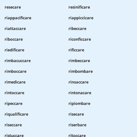
resecare
resinificare
riappacificare
riappiccicare
riattaccare
ribeccare
riboccare
riconficcare
riedificare
rificcare
rimbacuccare
rimbeccare
rimboccare
rimbombare
rimedicare
rinsaccare
rintoccare
rintonacare
ripeccare
ripiombare
riqualificare
risecare
riseccare
riserbare
ristuccare
ritoccare