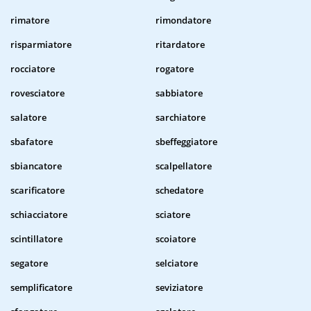
rimatore
rimondatore
risparmiatore
ritardatore
rocciatore
rogatore
rovesciatore
sabbiatore
salatore
sarchiatore
sbafatore
sbeffeggiatore
sbiancatore
scalpellatore
scarificatore
schedatore
schiacciatore
sciatore
scintillatore
scoiatore
segatore
selciatore
semplificatore
seviziatore