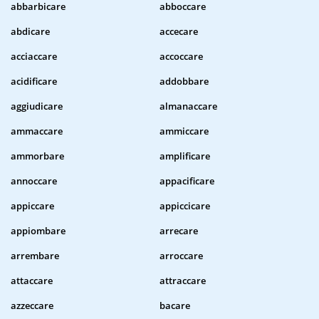
abbarbicare
abboccare
abdicare
accecare
acciaccare
accoccare
acidificare
addobbare
aggiudicare
almanaccare
ammaccare
ammiccare
ammorbare
amplificare
annoccare
appacificare
appiccare
appiccicare
appiombare
arrecare
arrembare
arroccare
attaccare
attraccare
azzeccare
bacare