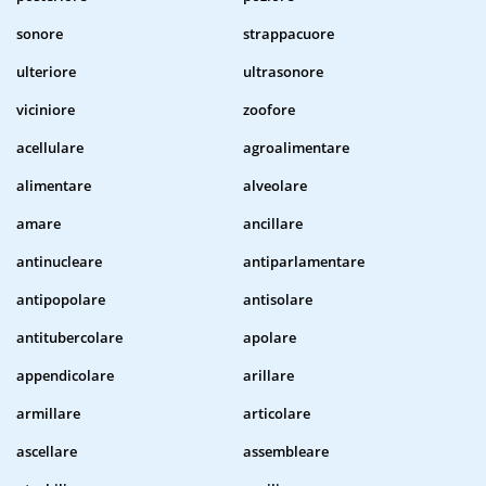
sonore
strappacuore
ulteriore
ultrasonore
viciniore
zoofore
acellulare
agroalimentare
alimentare
alveolare
amare
ancillare
antinucleare
antiparlamentare
antipopolare
antisolare
antitubercolare
apolare
appendicolare
arillare
armillare
articolare
ascellare
assembleare