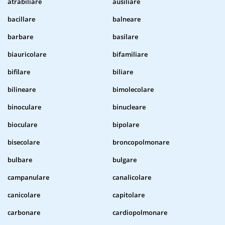
atrabiliare
ausiliare
bacillare
balneare
barbare
basilare
biauricolare
bifamiliare
bifilare
biliare
bilineare
bimolecolare
binoculare
binucleare
bioculare
bipolare
bisecolare
broncopolmonare
bulbare
bulgare
campanulare
canalicolare
canicolare
capitolare
carbonare
cardiopolmonare