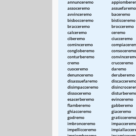
annunceremo
appiombere
assoceremo
assuefaremo
avvinceremo
baceremo
bisbocceremo
bisticceremo
bracceremo
brocceremo
calceremo
ceremo
ciberemo
ciucceremo
cominceremo
compiacere
congloberemo
consocerem
conturberemo
convincerem
cremo
crucceremo
cuoceremo
daremo
denunceremo
deruberemo
disassuefaremo
discaccerem
disimpacceremo
disincrocer
dissoceremo
disturberem
esacerberemo
evinceremo
flamberemo
gabberemo
ghiacceremo
giaceremo
godremo
graticcerem
imbronceremo
impaccerem
impellicceremo
impiallacce
impiomberemo
incamicerem