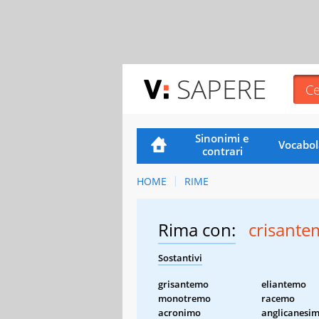
SAPERE
Sinonimi e
Vocabol
contrari
HOME
RIME
Rima con:
crisant
Sostantivi
grisantemo
eliantemo
monotremo
racemo
acronimo
anglicanesi