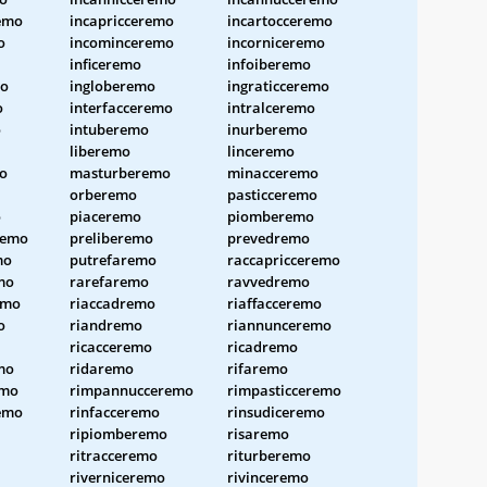
emo
incapricceremo
incartocceremo
o
incominceremo
incorniceremo
inficeremo
infoiberemo
mo
ingloberemo
ingraticceremo
o
interfacceremo
intralceremo
o
intuberemo
inurberemo
liberemo
linceremo
o
masturberemo
minacceremo
orberemo
pasticceremo
o
piaceremo
piomberemo
remo
preliberemo
prevedremo
mo
putrefaremo
raccapricceremo
mo
rarefaremo
ravvedremo
emo
riaccadremo
riaffacceremo
o
riandremo
riannunceremo
ricacceremo
ricadremo
mo
ridaremo
rifaremo
emo
rimpannucceremo
rimpasticceremo
emo
rinfacceremo
rinsudiceremo
ripiomberemo
risaremo
ritracceremo
riturberemo
riverniceremo
rivinceremo