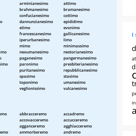
arminianesimo
attimo
brahmanesimo
bramanesimo
confucianesimo
cottimo
mo
dannunzianesimo
epididimo
etimo
evonimo
francescanesimo
gallicanesimo
I
iperurbanesimo
limo
mimo
minimassimo
d
imo
neoumanesimo
nestorianesimo
o
paganesimo
pangermanesimo
at
simo
paronimo
presbiterianesimo
d
puritanesimo
repubblicanesimo
spasimo
stasimo
t
toponimo
umanesimo
veglionissimo
vulcanesimo
p
i
remo
abbracceremo
accadremo
o
accovacceremo
accucceremo
agganceremo
agghiacceremo
remo
ammorberemo
andremo