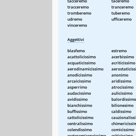
tacceremo
taceremo
tracceremo
tranceremo
tromberemo
tuberemo
udremo
ufficeremo
vinceremo
Aggettivi
blasfemo
estremo
acattolicissimo
acerbissimo
acquaticissimo
acriticissimo
aerodinamicissimo
aerostaticis
anodicissimo
anonimo
arcaicissimo
aridissimo
asperrimo
atrocissimo
audacissimo
aulicissimo
avidissimo
balordissim
bianchissimo
bilionesimo
buffissimo
caldissimo
cattolicissimo
cauzionaliss
centralissimo
chimericissi
colendissimo
comicissimo
cretesemiceneissimo
criticissimo