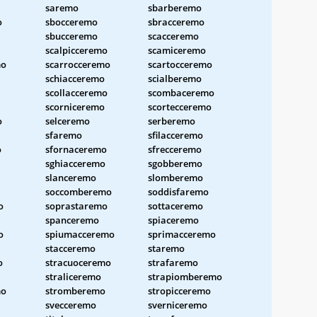
saremo
sbarberemo
o
sbocceremo
sbracceremo
sbucceremo
scacceremo
scalpicceremo
scamiceremo
mo
scarrocceremo
scartocceremo
schiacceremo
scialberemo
scollacceremo
scombaceremo
scorniceremo
scortecceremo
o
selceremo
serberemo
sfaremo
sfilacceremo
o
sfornaceremo
sfrecceremo
sghiacceremo
sgobberemo
slanceremo
slomberemo
soccomberemo
soddisfaremo
o
soprastaremo
sottaceremo
spanceremo
spiaceremo
o
spiumacceremo
sprimacceremo
stacceremo
staremo
o
stracuoceremo
strafaremo
straliceremo
strapiomberemo
mo
stromberemo
stropicceremo
svecceremo
sverniceremo