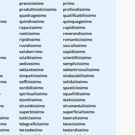
precocissimo
primo
o
produttivisticissimo
profondissimo
quadragesimo
qualificabilissimo
simo
quindicesimo
quinquagesimo
rapacissimo
rapidissimo
restiissimo
reverendissimo
ripidissimo
romanticissimo
ruvidissimo
sacralissimo
saluberrimo
sapidissimo
simo
scialbissimo
scientificissimo
sedicesimo
semplicissimo
settantesimo
settentrionalissimo
mo
simpaticissimo
sindacabilissimo
simo
sofficissimo
solidalissimo
sordidissimo
spasticissimo
o
spiritualissimo
squallidissimo
stantiissimo
staticissimo
mo
strambissimo
strumentalissimo
superbissimo
superficialissimo
ssimo
tatticissimo
teatralissimo
simo
telegraficissimo
tenacissimo
ssimo
terzodecimo
testardissimo