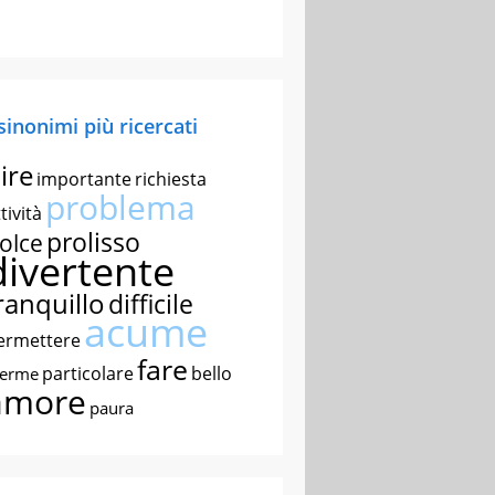
 sinonimi più ricercati
ire
importante
richiesta
problema
tività
prolisso
olce
divertente
ranquillo
difficile
acume
ermettere
fare
particolare
bello
nerme
amore
paura