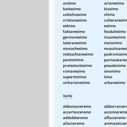
ansimo
arianesimo
battesimo
biasimo
cattolicesimo
chimo
cristianesimo
culteranesi
eskimo
estimo
fabianesimo
feudalesimo
germanesimo
incantesimo
luteranesimo
malanimo
monachesimo
musulmanes
nietzschianesimo
padronissim
pantomimo
parnassiane
protestantesimo
pseudonimo
romanesimo
sinonimo
superminimo
timo
unitarianesimo
urbanesimo
Verbi
abbonacceremo
abborracce
accartocceremo
acconcerem
addobberemo
affacceremo
allacceremo
ammassicce