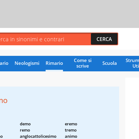
Come si
Strum
ario
Neologismi
Rimario
Scuola
scrive
Uti
emo
demo
eremo
remo
tremo
mo
anglocattolicesimo
animo