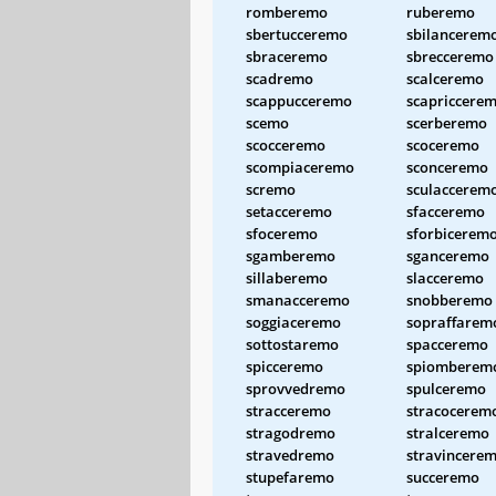
romberemo
ruberemo
sbertucceremo
sbilancerem
sbraceremo
sbrecceremo
scadremo
scalceremo
scappucceremo
scapriccere
scemo
scerberemo
scocceremo
scoceremo
scompiaceremo
sconceremo
scremo
sculaccerem
setacceremo
sfacceremo
sfoceremo
sforbicerem
sgamberemo
sganceremo
sillaberemo
slacceremo
smanacceremo
snobberemo
soggiaceremo
sopraffarem
sottostaremo
spacceremo
spicceremo
spiomberem
sprovvedremo
spulceremo
stracceremo
stracocerem
stragodremo
stralceremo
stravedremo
stravincere
stupefaremo
succeremo