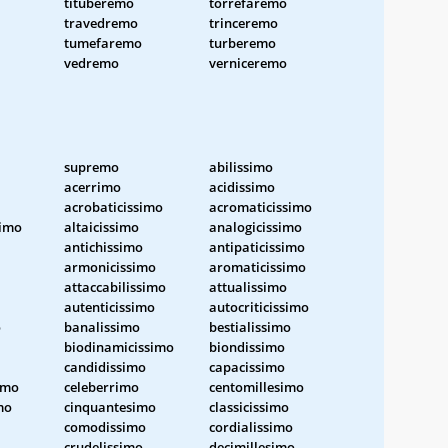
tituberemo
torrefaremo
travedremo
trinceremo
tumefaremo
turberemo
vedremo
verniceremo
supremo
abilissimo
acerrimo
acidissimo
acrobaticissimo
acromaticissimo
simo
altaicissimo
analogicissimo
antichissimo
antipaticissimo
armonicissimo
aromaticissimo
attaccabilissimo
attualissimo
autenticissimo
autocriticissimo
o
banalissimo
bestialissimo
biodinamicissimo
biondissimo
candidissimo
capacissimo
imo
celeberrimo
centomillesimo
mo
cinquantesimo
classicissimo
comodissimo
cordialissimo
crudelissimo
decimillesimo