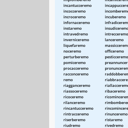
incantucceremo
incappuccer
incocceremo
incomberem
incroceremo
incuberemo
infornaceremo
infradicere
instaremo
insudicerem
intravedremo
intreccerem
inverniceremo
lanceremo
liquefaremo
massiccerem
noceremo
officeremo
perturberemo
pesticcerem
pomiceremo
preannunce
procacceremo
pronuncere
racconceremo
raddobbere
remo
riabbraccer
riagganceremo
riallaccerem
riassoceremo
ribaceremo
ricoceremo
ricomincere
rilanceremo
rimbomber
rincantucceremo
rincomincer
rintracceremo
rinunceremo
riserberemo
ristaremo
riudremo
rivedremo