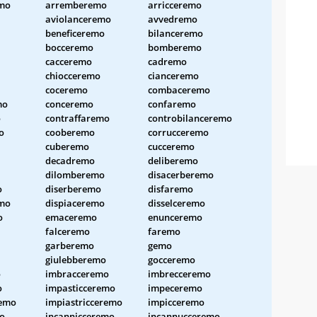
mo
arremberemo
arricceremo
aviolanceremo
avvedremo
beneficeremo
bilanceremo
bocceremo
bomberemo
cacceremo
cadremo
chiocceremo
cianceremo
coceremo
combaceremo
mo
conceremo
confaremo
o
contraffaremo
controbilanceremo
o
cooberemo
corrucceremo
cuberemo
cucceremo
decadremo
deliberemo
dilomberemo
disacerberemo
o
diserberemo
disfaremo
emo
dispiaceremo
disselceremo
o
emaceremo
enunceremo
falceremo
faremo
garberemo
gemo
giulebberemo
gocceremo
o
imbracceremo
imbrecceremo
o
impasticceremo
impeceremo
remo
impiastricceremo
impicceremo
o
incannicceremo
incannucceremo