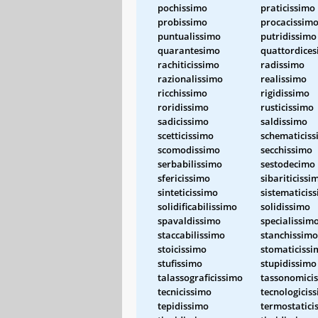
pochissimo
praticissimo
probissimo
procacissim
puntualissimo
putridissimo
quarantesimo
quattordice
rachiticissimo
radissimo
razionalissimo
realissimo
ricchissimo
rigidissimo
roridissimo
rusticissimo
sadicissimo
saldissimo
scetticissimo
schematicis
scomodissimo
secchissimo
serbabilissimo
sestodecimo
sfericissimo
sibariticissi
sinteticissimo
sistematicis
solidificabilissimo
solidissimo
spavaldissimo
specialissim
staccabilissimo
stanchissimo
stoicissimo
stomaticissi
stufissimo
stupidissimo
talassograficissimo
tassonomici
tecnicissimo
tecnologicis
tepidissimo
termostatici