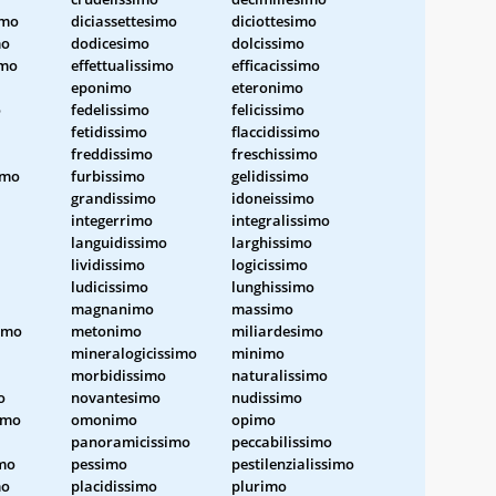
imo
diciassettesimo
diciottesimo
mo
dodicesimo
dolcissimo
imo
effettualissimo
efficacissimo
eponimo
eteronimo
o
fedelissimo
felicissimo
fetidissimo
flaccidissimo
freddissimo
freschissimo
imo
furbissimo
gelidissimo
grandissimo
idoneissimo
integerrimo
integralissimo
languidissimo
larghissimo
lividissimo
logicissimo
ludicissimo
lunghissimo
magnanimo
massimo
imo
metonimo
miliardesimo
mineralogicissimo
minimo
morbidissimo
naturalissimo
o
novantesimo
nudissimo
simo
omonimo
opimo
panoramicissimo
peccabilissimo
imo
pessimo
pestilenzialissimo
mo
placidissimo
plurimo