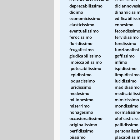
deprecabilissimo
diciannoves
didimo
dinamicissi
economicissimo
edificabiliss
elasticissimo
ennesimo
eventualissimo
fecondissim
ferocissimo
fervidissimo
floridissimo
fondissimo
frugalissimo
funzionaliss
giudicabilissimo
goffissimo
impiccabilissimo
infimo
ipotecabilissimo
ispidissimo
lepidissimo
limpidissimo
loquacissimo
lucidissimo
luridissimo
madidissimo
medesimo
medicabiliss
milionesimo
mimicissimo
miserrimo
mondissimo
nonagesimo
normalissim
occasionalissimo
olofrasticis
originalissimo
pallidissimo
perfidissimo
personaliss
piissimo
placabilissi